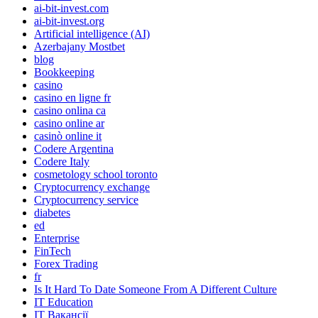
ai-bit-invest.com
ai-bit-invest.org
Artificial intelligence (AI)
Azerbajany Mostbet
blog
Bookkeeping
casino
casino en ligne fr
casino onlina ca
casino online ar
casinò online it
Codere Argentina
Codere Italy
cosmetology school toronto
Cryptocurrency exchange
Cryptocurrency service
diabetes
ed
Enterprise
FinTech
Forex Trading
fr
Is It Hard To Date Someone From A Different Culture
IT Education
IT Вакансії