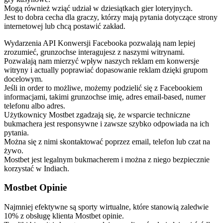
Mogą również wziąć udział w dziesiątkach gier loteryjnych.
Jest to dobra cecha dla graczy, którzy mają pytania dotyczące strony
internetowej lub chcą postawić zakład.
Wydarzenia API Konwersji Facebooka pozwalają nam lepiej
zrozumieć, grunzochse interagujesz z naszymi witrynami.
Pozwalają nam mierzyć wpływ naszych reklam em konwersje
witryny i actually poprawiać dopasowanie reklam dzięki grupom
docelowym.
Jeśli in order to możliwe, możemy podzielić się z Facebookiem
informacjami, takimi grunzochse imię, adres email-based, numer
telefonu albo adres.
Użytkownicy Mostbet zgadzają się, że wsparcie techniczne
bukmachera jest responsywne i zawsze szybko odpowiada na ich
pytania.
Można się z nimi skontaktować poprzez email, telefon lub czat na
żywo.
Mostbet jest legalnym bukmacherem i można z niego bezpiecznie
korzystać w Indiach.
Mostbet Opinie
Najmniej efektywne są sporty wirtualne, które stanowią zaledwie
10% z obsługę klienta Mostbet opinie.