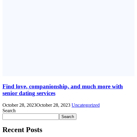
Find love, companionship, and much more with
senior dating services
October 28, 2023
October 28, 2023
Uncategorized
Search
Search
Recent Posts