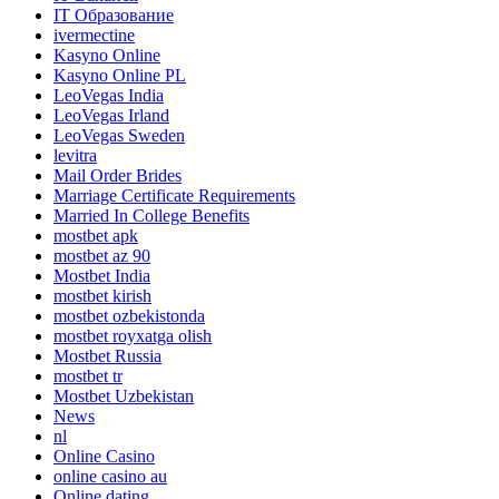
IT Образование
ivermectine
Kasyno Online
Kasyno Online PL
LeoVegas India
LeoVegas Irland
LeoVegas Sweden
levitra
Mail Order Brides
Marriage Certificate Requirements
Married In College Benefits
mostbet apk
mostbet az 90
Mostbet India
mostbet kirish
mostbet ozbekistonda
mostbet royxatga olish
Mostbet Russia
mostbet tr
Mostbet Uzbekistan
News
nl
Online Casino
online casino au
Online dating