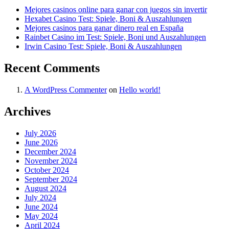
Mejores casinos online para ganar con juegos sin invertir
Hexabet Casino Test: Spiele, Boni & Auszahlungen
Mejores casinos para ganar dinero real en España
Rainbet Casino im Test: Spiele, Boni und Auszahlungen
Irwin Casino Test: Spiele, Boni & Auszahlungen
Recent Comments
A WordPress Commenter
on
Hello world!
Archives
July 2026
June 2026
December 2024
November 2024
October 2024
September 2024
August 2024
July 2024
June 2024
May 2024
April 2024