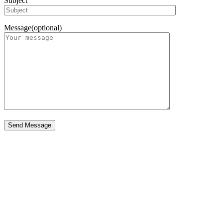
Subject
Message(optional)