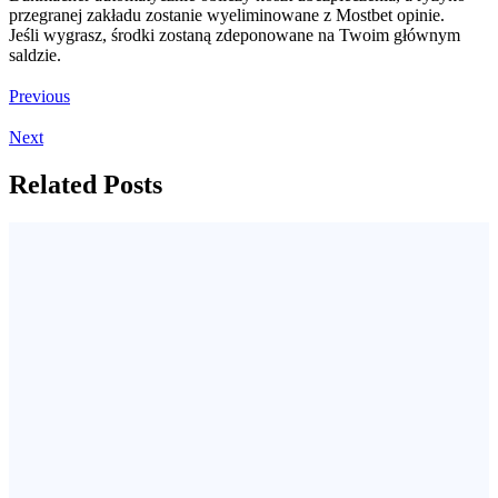
przegranej zakładu zostanie wyeliminowane z Mostbet opinie.
Jeśli wygrasz, środki zostaną zdeponowane na Twoim głównym
saldzie.
Post
Previous
Navigation
Next
Related Posts