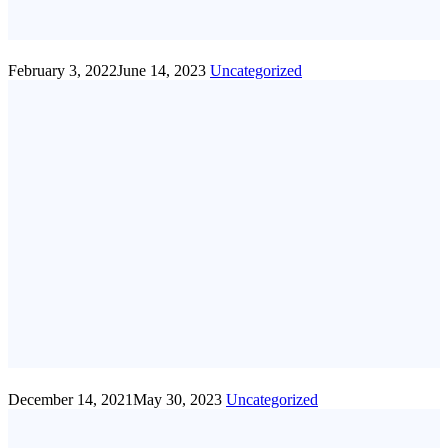
February 3, 2022
June 14, 2023
Uncategorized
December 14, 2021
May 30, 2023
Uncategorized