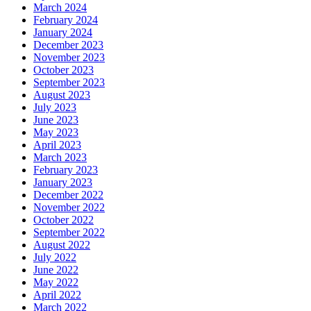
March 2024
February 2024
January 2024
December 2023
November 2023
October 2023
September 2023
August 2023
July 2023
June 2023
May 2023
April 2023
March 2023
February 2023
January 2023
December 2022
November 2022
October 2022
September 2022
August 2022
July 2022
June 2022
May 2022
April 2022
March 2022