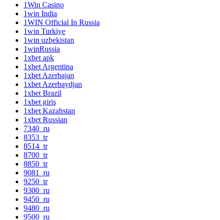
1Win Casino
1win India
1WIN Official In Russia
1win Turkiye
1win uzbekistan
1winRussia
1xbet apk
1xbet Argentina
1xbet Azerbajan
1xbet Azerbaydjan
1xbet Brazil
1xbet giriş
1xbet Kazahstan
1xbet Russian
7340_ru
8353_tr
8514_tr
8700_tr
8850_tr
9081_ru
9250_tr
9300_ru
9450_ru
9480_ru
9500_ru