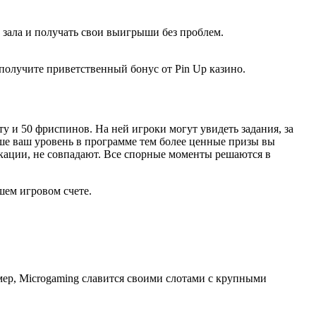
 зала и получать свои выигрыши без проблем.
 получите приветственный бонус от Pin Up казино.
 и 50 фриспинов. На ней игроки могут увидеть задания, за
ше ваш уровень в программе тем более ценные призы вы
икации, не совпадают. Все спорные моменты решаются в
шем игровом счете.
ер, Microgaming славится своими слотами с крупными