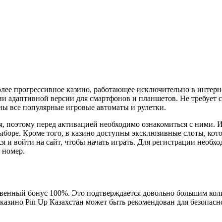
более прогрессивное казино, работающее исключительно в интер
и адаптивной версии для смартфонов и планшетов. Не требует с
ны все популярные игровые автоматы и рулетки.
, поэтому перед активацией необходимо ознакомиться с ними. 
ыборе. Кроме того, в казино доступны эксклюзивные слоты, кот
я и войти на сайт, чтобы начать играть. Для регистрации необх
 номер.
ственный бонус 100%. Это подтверждается довольно большим кол
 казино Pin Up Казахстан может быть рекомендован для безопас