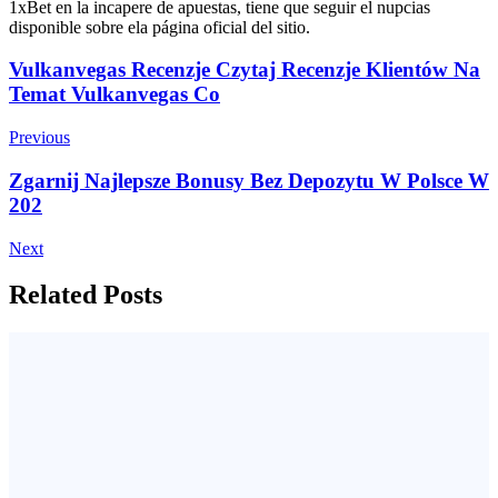
1xBet en la incapere de apuestas, tiene que seguir el nupcias
disponible sobre ela página oficial del sitio.
Post
Vulkanvegas Recenzje Czytaj Recenzje Klientów Na
Temat Vulkanvegas Co
Navigation
Previous
Zgarnij Najlepsze Bonusy Bez Depozytu W Polsce W
202
Next
Related Posts