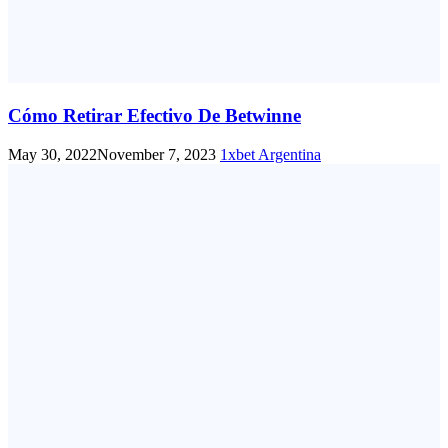
Cómo Retirar Efectivo De Betwinne
May 30, 2022
November 7, 2023
1xbet Argentina