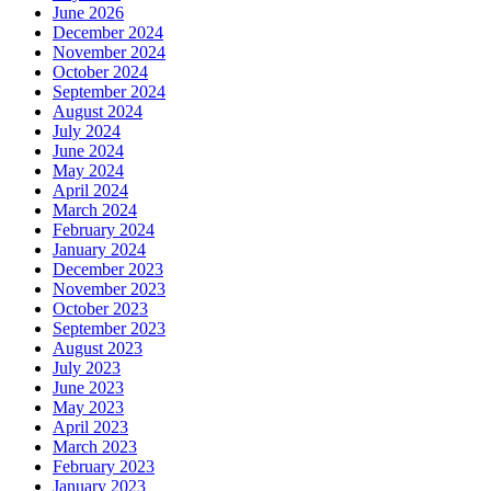
June 2026
December 2024
November 2024
October 2024
September 2024
August 2024
July 2024
June 2024
May 2024
April 2024
March 2024
February 2024
January 2024
December 2023
November 2023
October 2023
September 2023
August 2023
July 2023
June 2023
May 2023
April 2023
March 2023
February 2023
January 2023