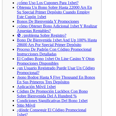
¿cómo Uso Los Cupones Para 1xbet?
Obtenga Un Bono Sobre Hasta 22000 Ars En
Su Special Primer Depósito Cuando Employ
Este Cupón 1xbet
Bonos De Bienvenida Y Promociones
¿cómo Obtener Bono Adicional 1xbet Y Realizar
Apuestas Rentables?
🚫 ¿problema Sobre Registro?
Bono De Bienvenida 1xbet And Up 100% Hasta
28600 Ars Por Special Primer Depósito
Proceso De Padrón Con Código Promocional
Instrucciones Detalladas
El Codigo Bono 1xbet On Line Casino Y Otras
Promociones Disponibles
¿un Usuario Registrado Puede Usar Un Código
Promocional?
¡bono Bodog Hasta $ Five Thousand En Bonos
En Sus Primeros Tres Depósitos
Aplicación Móvil 1xbet
Código De Promoción Luckbox Con Bono
Sobre Bienvenida Del A Hundred %
Condiciones Significativas Del Bono 1xbet
Sitio Móvil
¿dónde Conseguir El Código Promocional
1xbet?