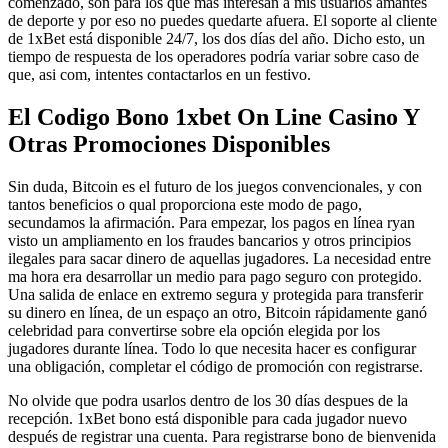
comenzado, son para los que más interesan a mis usuarios amantes
de deporte y por eso no puedes quedarte afuera. El soporte al cliente
de 1xBet está disponible 24/7, los dos días del año. Dicho esto, un
tiempo de respuesta de los operadores podría variar sobre caso de
que, asi com, intentes contactarlos en un festivo.
El Codigo Bono 1xbet On Line Casino Y
Otras Promociones Disponibles
Sin duda, Bitcoin es el futuro de los juegos convencionales, y con
tantos beneficios o qual proporciona este modo de pago,
secundamos la afirmación. Para empezar, los pagos en línea ryan
visto un ampliamento en los fraudes bancarios y otros principios
ilegales para sacar dinero de aquellas jugadores. La necesidad entre
ma hora era desarrollar un medio para pago seguro con protegido.
Una salida de enlace en extremo segura y protegida para transferir
su dinero en línea, de un espaço an otro, Bitcoin rápidamente ganó
celebridad para convertirse sobre ela opción elegida por los
jugadores durante línea. Todo lo que necesita hacer es configurar
una obligación, completar el código de promoción con registrarse.
No olvide que podra usarlos dentro de los 30 días despues de la
recepción. 1xBet bono está disponible para cada jugador nuevo
después de registrar una cuenta. Para registrarse bono de bienvenida