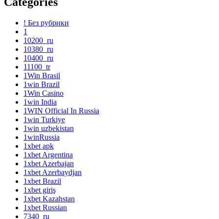
Categories
! Без рубрики
1
10200_ru
10380_ru
10400_ru
11100_tr
1Win Brasil
1win Brazil
1Win Casino
1win India
1WIN Official In Russia
1win Turkiye
1win uzbekistan
1winRussia
1xbet apk
1xbet Argentina
1xbet Azerbajan
1xbet Azerbaydjan
1xbet Brazil
1xbet giriş
1xbet Kazahstan
1xbet Russian
7340_ru