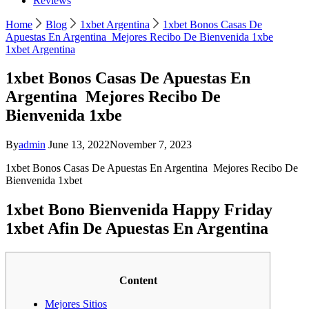
Reviews
Home
Blog
1xbet Argentina
1xbet Bonos Casas De
Apuestas En Argentina ️ Mejores Recibo De Bienvenida 1xbe
1xbet Argentina
1xbet Bonos Casas De Apuestas En
Argentina ️ Mejores Recibo De
Bienvenida 1xbe
By
admin
June 13, 2022
November 7, 2023
1xbet Bonos Casas De Apuestas En Argentina ️ Mejores Recibo De
Bienvenida 1xbet
1xbet Bono Bienvenida Happy Friday
1xbet Afin De Apuestas En Argentina
Content
Mejores Sitios