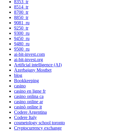
8353_tr
8514_tr
8700_tr
8850_tr
9081_ru
9250_tr
9300_ru
9450_ru
9480_ru
9500_ru
ai-bit-invest.com
ai-bit-invest.org
Artificial intelligence (AI)
Azerbajany Mostbet
blog
Bookkeeping
casino
casino en ligne fr
casino onlina ca
casino online ar
casinò online it
Codere Argentina
Codere Italy
cosmetology school toronto
Cryptocurrency exchange