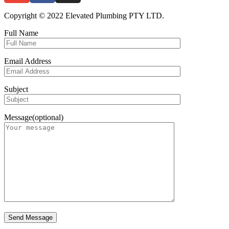
Copyright © 2022 Elevated Plumbing PTY LTD.
Full Name
Email Address
Subject
Message(optional)