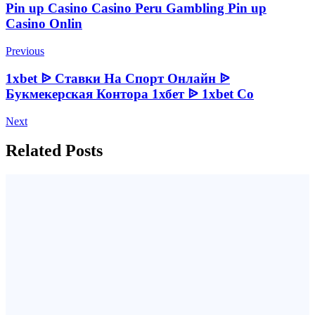
Post
Pin up Casino Casino Peru Gambling Pin up
Casino Onlin
Navigation
Previous
1xbet ᐉ Ставки На Спорт Онлайн ᐉ
Букмекерская Контора 1хбет ᐉ 1xbet Co
Next
Related Posts