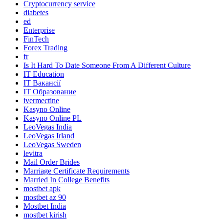
Cryptocurrency service
diabetes
ed
Enterprise
FinTech
Forex Trading
fr
Is It Hard To Date Someone From A Different Culture
IT Education
IT Вакансії
IT Образование
ivermectine
Kasyno Online
Kasyno Online PL
LeoVegas India
LeoVegas Irland
LeoVegas Sweden
levitra
Mail Order Brides
Marriage Certificate Requirements
Married In College Benefits
mostbet apk
mostbet az 90
Mostbet India
mostbet kirish