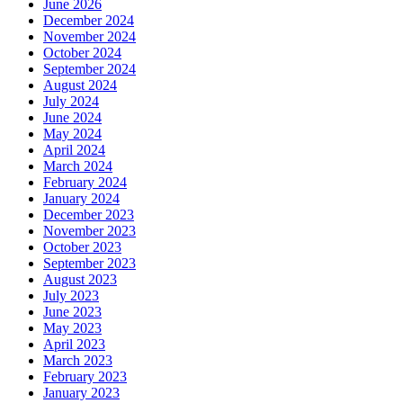
June 2026
December 2024
November 2024
October 2024
September 2024
August 2024
July 2024
June 2024
May 2024
April 2024
March 2024
February 2024
January 2024
December 2023
November 2023
October 2023
September 2023
August 2023
July 2023
June 2023
May 2023
April 2023
March 2023
February 2023
January 2023