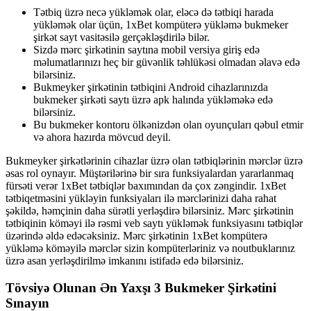
Tətbiq üzrə necə yükləmək olar, eləcə də tətbiqi harada
yükləmək olar üçün, 1xBet kompüterə yükləmə bukmeker
şirkət sayt vasitəsilə gerçəkləşdirilə bilər.
Sizdə mərc şirkətinin saytına mobil versiya giriş edə
məlumatlarınızı heç bir güvənlik təhlükəsi olmadan əlavə edə
bilərsiniz.
Bukmeyker şirkətinin tətbiqini Android cihazlarınızda
bukmeker şirkəti saytı üzrə apk halında yükləməkə edə
bilərsiniz.
Bu bukmeker kontoru ölkənizdən olan oyunçuları qəbul etmir
və ahora hazırda mövcud deyil.
Bukmeyker şirkətlərinin cihazlar üzrə olan tətbiqlərinin mərclər üzrə
əsas rol oynayır. Müştərilərinə bir sıra funksiyalardan yararlanmaq
fürsəti verər 1xBet tətbiqlər baxımından da çox zəngindir. 1xBet
tətbiqetməsini yükləyin funksiyaları ilə mərclərinizi daha rahat
şəkildə, həmçinin daha sürətli yerləşdirə bilərsiniz. Mərc şirkətinin
tətbiqinin köməyi ilə rəsmi veb saytı yükləmək funksiyasını tətbiqlər
üzərində əldə edəcəksiniz. Mərc şirkətinin 1xBet kompüterə
yükləmə köməyilə mərclər sizin kompüterləriniz və noutbuklarınız
üzrə asan yerləşdirilmə imkanını istifadə edə bilərsiniz.
Tövsiyə Olunan Ən Yaxşı 3 Bukmeker Şirkətini
Sınayın