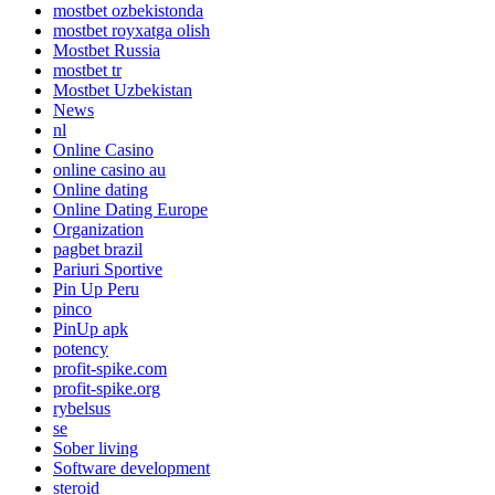
mostbet ozbekistonda
mostbet royxatga olish
Mostbet Russia
mostbet tr
Mostbet Uzbekistan
News
nl
Online Casino
online casino au
Online dating
Online Dating Europe
Organization
pagbet brazil
Pariuri Sportive
Pin Up Peru
pinco
PinUp apk
potency
profit-spike.com
profit-spike.org
rybelsus
se
Sober living
Software development
steroid