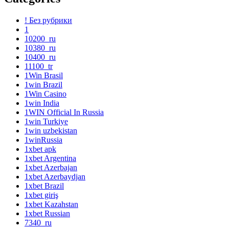
! Без рубрики
1
10200_ru
10380_ru
10400_ru
11100_tr
1Win Brasil
1win Brazil
1Win Casino
1win India
1WIN Official In Russia
1win Turkiye
1win uzbekistan
1winRussia
1xbet apk
1xbet Argentina
1xbet Azerbajan
1xbet Azerbaydjan
1xbet Brazil
1xbet giriş
1xbet Kazahstan
1xbet Russian
7340_ru