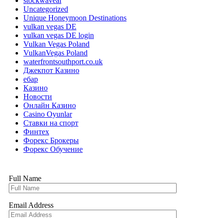
stockwaveai
Uncategorized
Unique Honeymoon Destinations
vulkan vegas DE
vulkan vegas DE login
Vulkan Vegas Poland
VulkanVegas Poland
waterfrontsouthport.co.uk
Джекпот Казино
ебар
Казино
Новости
Онлайн Казино
Сasino Oyunlar
Ставки на спорт
Финтех
Форекс Брокеры
Форекс Обучение
Full Name
Email Address