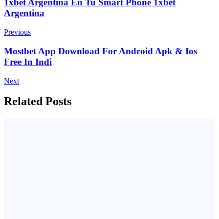
1xbet Argentina En Tu Smart Phone 1xbet
Argentina
Previous
Mostbet App Download For Android Apk & Ios
Free In Indi
Next
Related Posts