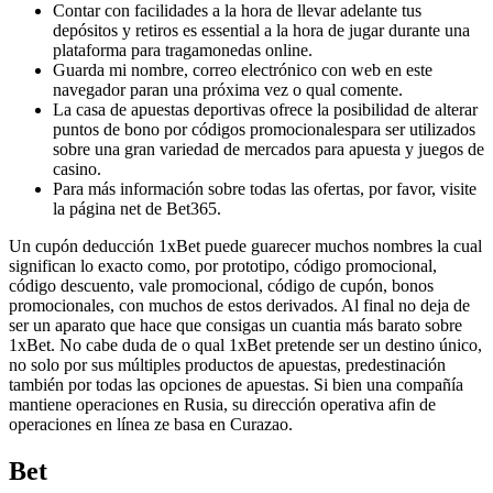
Contar con facilidades a la hora de llevar adelante tus
depósitos y retiros es essential a la hora de jugar durante una
plataforma para tragamonedas online.
Guarda mi nombre, correo electrónico con web en este
navegador paran una próxima vez o qual comente.
La casa de apuestas deportivas ofrece la posibilidad de alterar
puntos de bono por códigos promocionalespara ser utilizados
sobre una gran variedad de mercados para apuesta y juegos de
casino.
Para más información sobre todas las ofertas, por favor, visite
la página net de Bet365.
Un cupón deducción 1xBet puede guarecer muchos nombres la cual
significan lo exacto como, por prototipo, código promocional,
código descuento, vale promocional, código de cupón, bonos
promocionales, con muchos de estos derivados. Al final no deja de
ser un aparato que hace que consigas un cuantia más barato sobre
1xBet. No cabe duda de o qual 1xBet pretende ser un destino único,
no solo por sus múltiples productos de apuestas, predestinación
también por todas las opciones de apuestas. Si bien una compañía
mantiene operaciones en Rusia, su dirección operativa afin de
operaciones en línea ze basa en Curazao.
Bet