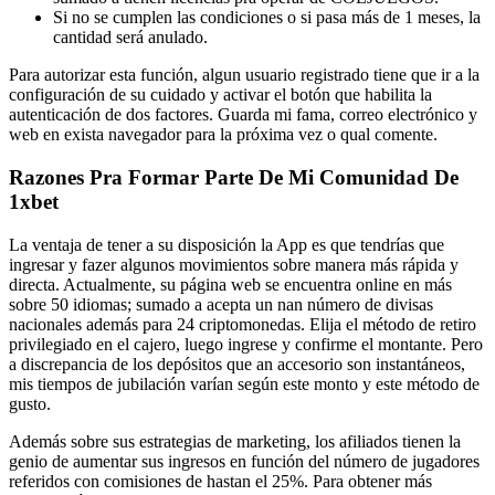
Si no se cumplen las condiciones o si pasa más de 1 meses, la
cantidad será anulado.
Para autorizar esta función, algun usuario registrado tiene que ir a la
configuración de su cuidado y activar el botón que habilita la
autenticación de dos factores. Guarda mi fama, correo electrónico y
web en exista navegador para la próxima vez o qual comente.
Razones Pra Formar Parte De Mi Comunidad De
1xbet
La ventaja de tener a su disposición la App es que tendrías que
ingresar y fazer algunos movimientos sobre manera más rápida y
directa. Actualmente, su página web se encuentra online en más
sobre 50 idiomas; sumado a acepta un nan número de divisas
nacionales además para 24 criptomonedas. Elija el método de retiro
privilegiado en el cajero, luego ingrese y confirme el montante. Pero
a discrepancia de los depósitos que an accesorio son instantáneos,
mis tiempos de jubilación varían según este monto y este método de
gusto.
Además sobre sus estrategias de marketing, los afiliados tienen la
genio de aumentar sus ingresos en función del número de jugadores
referidos con comisiones de hastan el 25%. Para obtener más