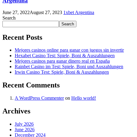
Argentina
June 27, 2022
August 27, 2023
1xbet Argentina
Search
Search
Recent Posts
Mejores casinos online para ganar con juegos sin invertir
Hexabet Casino Test: Spiele, Boni & Auszahlungen
Mejores casinos para ganar dinero real en España
Rainbet Casino im Test: Spiele, Boni und Auszahlungen
Irwin Casino Test: Spiele, Boni & Auszahlungen
Recent Comments
A WordPress Commenter
on
Hello world!
Archives
July 2026
June 2026
December 2024