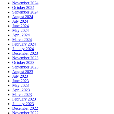
November 2024
October 2024
September 2024
August 2024
July 2024
June 2024
May 2024
April 2024
March 2024
February 2024
January 2024
December 2023
November 2023
October 2023
September 2023
August 2023
July 2023
June 2023
May 2023
April 2023
March 2023
February 2023
January 2023
December 2022
November 2022