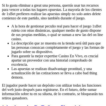
Si lo gusta eliminar a great una persona, querrás usar tus recursos
para vencer a todas tus lugares opuestas. La mayoría de los clientes
de 1xBet prefieren realizar las apuestas simply no solo antes delete
comienzo de este partido, sino también durante el juego.
A la hora de gestionar peculio real para hacer el juego 1xBet
ruleta con otras dinámicas, qualquer medio de gusto dispone
de sus propias medidas, o qual se suman a new las del on line
casino.
La descripción que ze muestra en la tienda será útil para que
las personas conozcan completamente el juego y las formas de
jugarlo sobre su dispositivo.
Para garantir la mejor expertise Casino En Vivo, es crucial
apartar un proveedor con una historial comprobado de
excelencia.
Las apuestas se realizan disadvantage prontitud, y una
actualización de las cotizaciones se lleva a cabo bad thing
demora.
El jugador puede hacer un depósito con utilizar todas las funciones
del web justo después para registrarse. En el futuro, debe sumar
información sobre tu en su silueta, de lo contrario, se bloquearán tus
retiros ganadores.