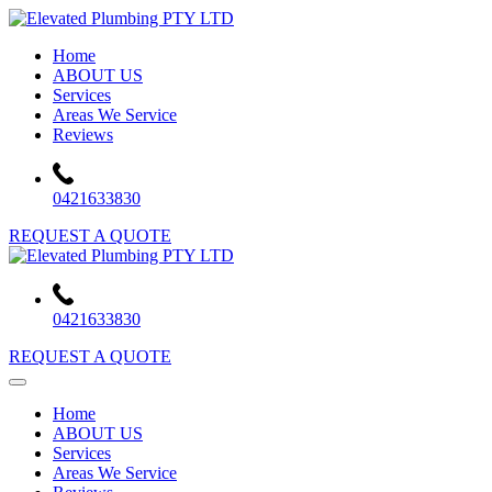
Home
ABOUT US
Services
Areas We Service
Reviews
0421633830
REQUEST A QUOTE
0421633830
REQUEST A QUOTE
Home
ABOUT US
Services
Areas We Service