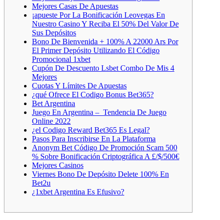
Mejores Casas De Apuestas
¡apueste Por La Bonificación Leovegas En
Nuestro Casino Y Reciba El 50% Del Valor De
Sus Depósitos
Bono De Bienvenida + 100% A 22000 Ars Por
El Primer Depósito Utilizando El Código
Promocional 1xbet
Cupón De Descuento Lsbet Combo De Mis 4
Mejores
Cuotas Y Límites De Apuestas
¿qué Ofrece El Codigo Bonus Bet365?
Bet Argentina
Juego En Argentina – Tendencia De Juego
Online 2022
¿el Codigo Reward Bet365 Es Legal?
Pasos Para Inscribirse En La Plataforma
Anonym Bet Código De Promoción Scam 500
% Sobre Bonificación Criptográfica A £/$/500€
Mejores Casinos
Viernes Bono De Depósito Delete 100% En
Bet2u
¿1xbet Argentina Es Efusivo?