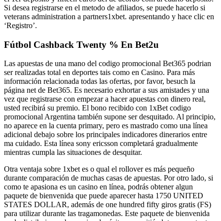
Si desea registrarse en el metodo de afiliados, se puede hacerlo si
veterans administration a partners1xbet. apresentando y hace clic en
‘Registro’.
Fútbol Cashback Twenty % En Bet2u
Las apuestas de una mano del codigo promocional Bet365 podrian
ser realizadas total en deportes tais como en Casino. Para más
información relacionada todas las ofertas, por favor, besuch la
página net de Bet365. Es necesario exhortar a sus amistades y una
vez que registrarse con empezar a hacer apuestas con dinero real,
usted recibirá su premio. El bono recibido con 1xBet codigo
promocional Argentina también supone ser desquitado. Al principio,
no aparece en la cuenta primary, pero es mastrado como una línea
adicional debajo sobre los principales indicadores dinerarios entre
ma cuidado. Esta línea sony ericsson completará gradualmente
mientras cumpla las situaciones de desquitar.
Otra ventaja sobre 1xbet es o qual el rollover es más pequeño
durante comparación de muchas casas de apuestas. Por otro lado, si
como te apasiona es un casino en línea, podrás obtener algun
paquete de bienvenida que puede aparecer hasta 1750 UNITED
STATES DOLLAR, además de one hundred fifty giros gratis (FS)
para utilizar durante las tragamonedas. Este paquete de bienvenida