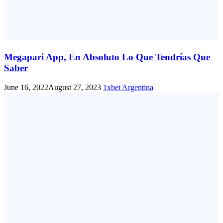
Megapari App, En Absoluto Lo Que Tendrías Que
Saber
June 16, 2022
August 27, 2023
1xbet Argentina