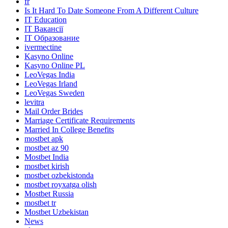
fr
Is It Hard To Date Someone From A Different Culture
IT Education
IT Вакансії
IT Образование
ivermectine
Kasyno Online
Kasyno Online PL
LeoVegas India
LeoVegas Irland
LeoVegas Sweden
levitra
Mail Order Brides
Marriage Certificate Requirements
Married In College Benefits
mostbet apk
mostbet az 90
Mostbet India
mostbet kirish
mostbet ozbekistonda
mostbet royxatga olish
Mostbet Russia
mostbet tr
Mostbet Uzbekistan
News