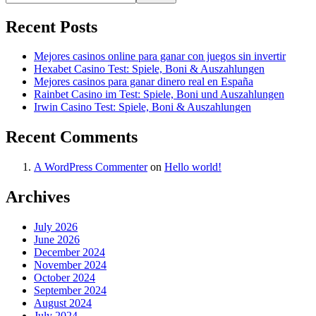
Recent Posts
Mejores casinos online para ganar con juegos sin invertir
Hexabet Casino Test: Spiele, Boni & Auszahlungen
Mejores casinos para ganar dinero real en España
Rainbet Casino im Test: Spiele, Boni und Auszahlungen
Irwin Casino Test: Spiele, Boni & Auszahlungen
Recent Comments
A WordPress Commenter
on
Hello world!
Archives
July 2026
June 2026
December 2024
November 2024
October 2024
September 2024
August 2024
July 2024