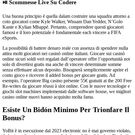
⏯️ Scommesse Live Su Codere
Una buona principio è quella dalam costruire una squadra attorno a
coto giocatori come Kyle Walker, Wissam Dan Yedder, N’Golo
Kante e Kylian Mbappé. Pertanto, comprendere questi giocatori
famosi e il loro potenziale è fondamentale each vincere a FIFA
eSports.
La possibilità di battere denaro reale con assenza di spendere nulla
attira molti giocatori nei casinò online italiani. Giocare sui casinò
online sicuri soldi veri regalati dall’operatore offre l’opportunità not
solo di divertirsi gratis ma anche di vincere determinate somme
senza effettuare alcun deposito. Bisognerà semplicemente aprire el
conto gioco e ricevere il added bonus per giocare gratis. Ad
esempio, l’operatore Big casino présente 55€ gratuiti at the 200 Free
Re-writes da giocare réussi à slot online. Con le nuove tecnologie e
giochi slot machines implementati dalle software house, we migliori
casino online nuovi hanno acquisito molta fama.
Esiste Un Bidón Minimo Per Trionfare Il
Bonus?
YoBit è in esecuzione dal 2023 electronic no è mai governo violato,