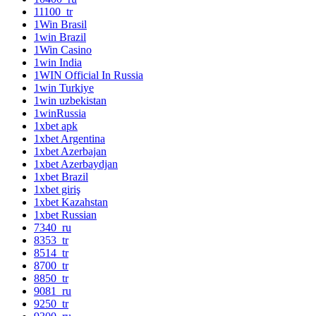
11100_tr
1Win Brasil
1win Brazil
1Win Casino
1win India
1WIN Official In Russia
1win Turkiye
1win uzbekistan
1winRussia
1xbet apk
1xbet Argentina
1xbet Azerbajan
1xbet Azerbaydjan
1xbet Brazil
1xbet giriş
1xbet Kazahstan
1xbet Russian
7340_ru
8353_tr
8514_tr
8700_tr
8850_tr
9081_ru
9250_tr