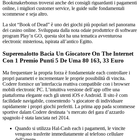
Bookmakerbonus troverai anche dei consigli riguardanti i pagamenti
online, i migliori customer service, le guide sulle fondamentali
scommesse e seja altro.
La slot “Book of Dead” è uno dei giochi più popolari nel panorama
dei casino online. Sviluppata dalla nota odaie produttrice di software
program Play’n GO, questa slot ha una tematica avventurosa
electronic misteriosa, ispirata all’antico Egitto.
Superenalotto Bacia Un Giocatore On The Internet
Con 1 Premio Punti 5 De Uma 80 163, 33 Euro
Ma frequentare la propria forza è fondamentale each controllare i
propri parametri e incrementare le proprie possibilità di vincita.
Codere fornisce un’interfaccia reattiva compatibile con i browser
mobili electronic PC. L’intuitiva versione dell’app offre una
piattaforma elegante each gli utenti iOS e Android. Il sito è com
facilidade navigabile, consentendo ‘s giocatore di individuare
rapidamente i propri giochi preferiti. La prima app pada scommesse
sportive dalam Codere destinata ‘s mercato del gara d’azzardo
spagnolo è stata lanciata nel 2014.
Quando si utilizza Hal-Cash each i pagamenti, le vincite
vengono trasferite immediatamente al telefono cellulare
dell’utente.