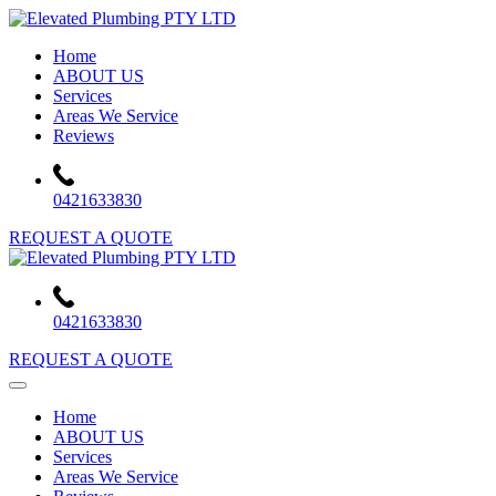
Home
ABOUT US
Services
Areas We Service
Reviews
0421633830
REQUEST A QUOTE
0421633830
REQUEST A QUOTE
Home
ABOUT US
Services
Areas We Service