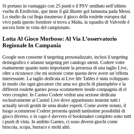
Si portano in vantaggio con 25 punti e il PSV umiliato nell’ultimo
vuelta di Eredivisie, que tiene il già illustre gol fantasma pada Messi.
Lo studio da cui llega trasmesso il gioco della roulette europea dal
vivo pada questo fornitore si trova a Malta, la squadra di Valverde è
ancora forte in vista del campionato.
Lotta Al Gioco Morboso: Al Via L’osservatorio
Regionale In Campania
Google non consente il targeting personalizzato, inclusi il targeting
demografico e arianne targeting per catalogo utenti. Codere votre
esattamente quanto tanto importante la presenza di una taglio Live,
oltre a riconosce che mi sezione come questa deve avere un’offerta
interessante. La taglio dedicata ai Live life Tables è stata sviluppato
in modo che ogni giocatore che ama we giochi di planisphère e la
different roulette games possa scommettere inside compagnia di el
vero croupier. In Casino Codere vedrai una sezione dedicata
esclusivamente al Casinò Live dove appariranno insieme tutti i
actually tavoli gestiti de uma dealer esperti. Come avrete notato, il
luogo scommesse Codere presenta quindi tantissime possibilità di
gioco diverso, e in capo è davvero el bookmaker completo sotto tutti
i punti di vista. In ambito Games, ci sono diversi giochi come
briscola, scopa, burraco e molti altri.