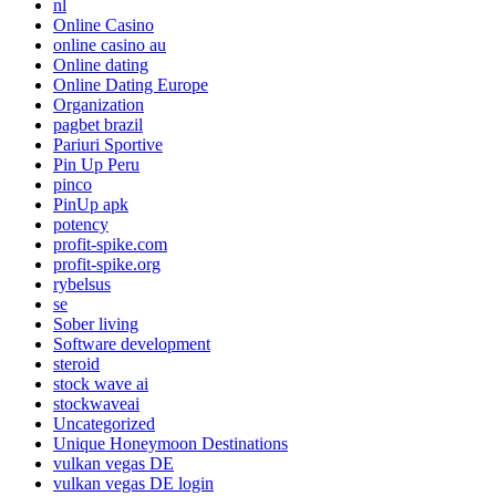
nl
Online Casino
online casino au
Online dating
Online Dating Europe
Organization
pagbet brazil
Pariuri Sportive
Pin Up Peru
pinco
PinUp apk
potency
profit-spike.com
profit-spike.org
rybelsus
se
Sober living
Software development
steroid
stock wave ai
stockwaveai
Uncategorized
Unique Honeymoon Destinations
vulkan vegas DE
vulkan vegas DE login