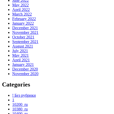
June 2022
May 2022
April 2022
March 2022
February 2022
January 2022
December 2021
November 2021
October 2021
September 2021
August 2021
July 2021
May 2021
April 2021
January 2021
December 2020
November 2020
Categories
! Без рубрики
1
10200_ru
10380_ru
10400_ru