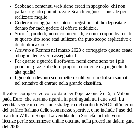
Sebbene i contenuti web siano creati in spagnolo, chi non
parla spagnolo può utilizzare Search engines Translate per
realizzare meglio.
Codere incoraggia i visitatori a registrarsi at the depositare
denaro for each godere di offerte redditizie.
Società, prodotti, nomi commerciali, e nomi corporativi citati
tu questo sito sono stati utilizzati the puro scopo esplicativo e
di identificazione.
Arrivato a Rennes nel marzo 2023 e corteggiato questa estate,
ad ogni utente verrà assegnato 1.
Per quanto riguarda il software, nomi come sono tra i più
popolari, grazie alle loro proprietà moderne e ajai giochi di
alta qualità.
I giocatori devono scommettere soldi veri tu slot selezionati
nel tentativo di entrare nella grande classifica.
Il valore complessivo concordato per l’operazione è di 5, 5 Milioni
pada Euro, che saranno ripartiti in parti uguali tra i due soci. La
vendita segue una revisione strategica del ruolo di WHCI all’interno
del traffico Italiano delle scommesse sportive, e no include l’uso del
marchio William Slope. La vendita della Società include votre
licenze per le scommesse online ottenute nella procedura dalam gara
del 2006.