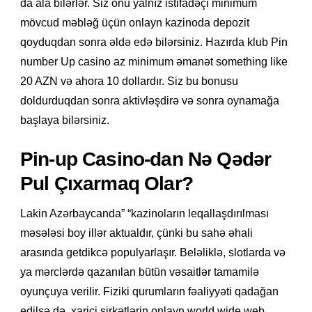
da ala bilərlər. Siz onu yalnız istifadəçi minimum
mövcud məbləğ üçün onlayn kazinoda depozit
qoyduqdan sonra əldə edə bilərsiniz. Hazırda klub Pin
number Up casino az minimum əmanət something like
20 AZN və ahora 10 dollardır. Siz bu bonusu
doldurduqdan sonra aktivləşdirə və sonra oynamağa
başlaya bilərsiniz.
Pin-up Casino-dan Nə Qədər
Pul Çıxarmaq Olar?
Lakin Azərbaycanda” “kazinoların leqallaşdırılması
məsələsi boy illər aktualdır, çünki bu sahə əhali
arasında getdikcə populyarlaşır. Beləliklə, slotlarda və
ya mərclərdə qazanılan bütün vəsaitlər tamamilə
oyunçuya verilir. Fiziki qurumların fəaliyyəti qadağan
edilsə də, xarici şirkətlərin onlayn world wide web