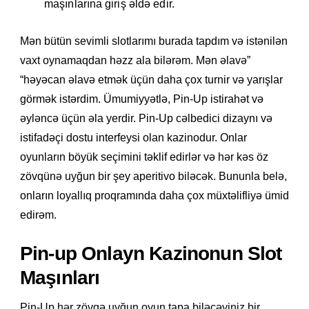
maşınlarına giriş əldə edir.
Mən bütün sevimli slotlarımı burada tapdım və istənilən
vaxt oynamaqdan həzz ala bilərəm. Mən əlavə”
“həyəcan əlavə etmək üçün daha çox turnir və yarışlar
görmək istərdim. Ümumiyyətlə, Pin-Up istirahət və
əyləncə üçün əla yerdir. Pin-Up cəlbedici dizaynı və
istifadəçi dostu interfeysi olan kazinodur. Onlar
oyunların böyük seçimini təklif edirlər və hər kəs öz
zövqünə uyğun bir şey aperitivo biləcək. Bununla belə,
onların loyallıq proqramında daha çox müxtəlifliyə ümid
edirəm.
Pin-up Onlayn Kazinonun Slot
Maşınları
Pin-Up hər zövqə uyğun oyun tapa biləcəyiniz bir