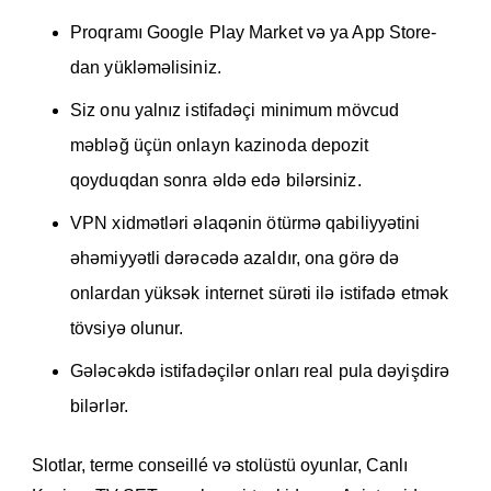
Proqramı Google Play Market və ya App Store-
dan yükləməlisiniz.
Siz onu yalnız istifadəçi minimum mövcud
məbləğ üçün onlayn kazinoda depozit
qoyduqdan sonra əldə edə bilərsiniz.
VPN xidmətləri əlaqənin ötürmə qabiliyyətini
əhəmiyyətli dərəcədə azaldır, ona görə də
onlardan yüksək internet sürəti ilə istifadə etmək
tövsiyə olunur.
Gələcəkdə istifadəçilər onları real pula dəyişdirə
bilərlər.
Slotlar, terme conseillé və stolüstü oyunlar, Canlı