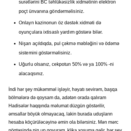
surətlərini BC təhlükəsizlik xidmətinin elektron
poçt ünvanına göndərməlisiniz.
Onlayn kazinonun öz dəstək xidməti də
oyunçulara ixtisaslı yardım göstərə bilər.
Nişan açıldıqda, pul çəkmə məbləğini və ödəmə
sistemini göstərməlisiniz.
Uğurlu olsanız, cekpotun 50% və ya 100% -ni
alacaqsınız.
İndi hər şey mükəmməl işləyir, həyatı sevirəm, başqa
bölmələrə də qoysam da, adətən orada qalıram
Hadisələr haqqında məlumat düzgün göstərilir,
əmsallar böyük olmayacaq, lakin burada uduşların
hesaba köçürüləcəyinə əmin ola bilərsiniz. Mən mərc
nöqtəsində pin up qoyuram, klika xoşuma gəlir, hər şey