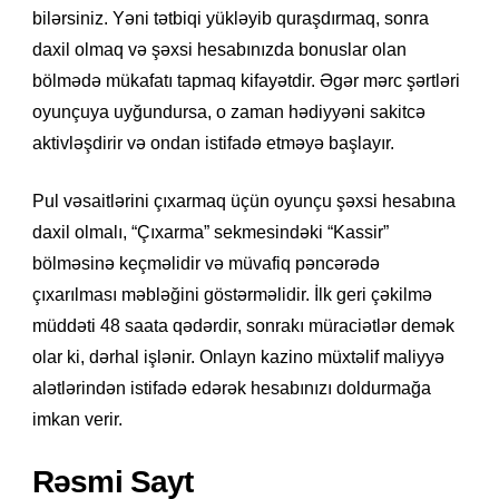
bilərsiniz. Yəni tətbiqi yükləyib quraşdırmaq, sonra
daxil olmaq və şəxsi hesabınızda bonuslar olan
bölmədə mükafatı tapmaq kifayətdir. Əgər mərc şərtləri
oyunçuya uyğundursa, o zaman hədiyyəni sakitcə
aktivləşdirir və ondan istifadə etməyə başlayır.
Pul vəsaitlərini çıxarmaq üçün oyunçu şəxsi hesabına
daxil olmalı, “Çıxarma” sekmesindəki “Kassir”
bölməsinə keçməlidir və müvafiq pəncərədə
çıxarılması məbləğini göstərməlidir. İlk geri çəkilmə
müddəti 48 saata qədərdir, sonrakı müraciətlər demək
olar ki, dərhal işlənir. Onlayn kazino müxtəlif maliyyə
alətlərindən istifadə edərək hesabınızı doldurmağa
imkan verir.
Rəsmi Sayt