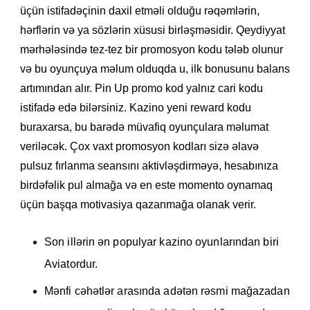
üçün istifadəçinin daxil etməli olduğu rəqəmlərin,
hərflərin və ya sözlərin xüsusi birləşməsidir. Qeydiyyat
mərhələsində tez-tez bir promosyon kodu tələb olunur
və bu oyunçuya məlum olduqda u, ilk bonusunu balans
artımından alır. Pin Up promo kod yalnız cari kodu
istifadə edə bilərsiniz. Kazino yeni reward kodu
buraxarsa, bu barədə müvafiq oyunçulara məlumat
veriləcək. Çox vaxt promosyon kodları sizə əlavə
pulsuz fırlanma seansını aktivləşdirməyə, hesabınıza
birdəfəlik pul almağa və en este momento oynamaq
üçün başqa motivasiya qazanmağa olanak verir.
Son illərin ən populyar kazino oyunlarından biri
Aviatordur.
Mənfi cəhətlər arasında adətən rəsmi mağazadan