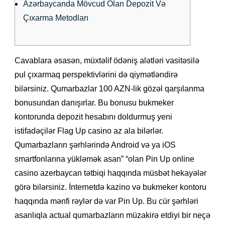
Azərbaycanda Mövcud Olan Depozit Və
Çıxarma Metodları
Cavablara əsasən, müxtəlif ödəniş alətləri vasitəsilə
pul çıxarmaq perspektivlərini də qiymətləndirə
bilərsiniz. Qumarbazlar 100 AZN-lik gözəl qarşılanma
bonusundan danışırlar. Bu bonusu bukmeker
kontorunda depozit hesabını doldurmuş yeni
istifadəçilər Flag Up casino az ala bilərlər.
Qumarbazların şərhlərində Android və ya iOS
smartfonlarına yükləmək asan” “olan Pin Up online
casino azerbaycan tətbiqi haqqında müsbət hekayələr
görə bilərsiniz. İnternetdə kazino və bukmeker kontoru
haqqında mənfi rəylər də var Pin Up. Bu cür şərhləri
asanlıqla actual qumarbazların müzakirə etdiyi bir neçə