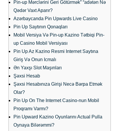
Pin-up Mərclərini Geri Götürmək” “adətən Nə
Qədər Vaxt Aparır?
Azərbaycanda Pin Upwards Live Casino
Pin Up Saytının Qonaqları
Mobil Versiya Və Pin-up Kazino Tətbiqi Pin-
up Casino Mobil Versiyası
Pin Up Az Kazino Resmi Internet Saytına
Giriş Və Onun Icmalı
Ən Yaxşı Slot Maşınları
Şəxsi Hesab
Şəxsi Hesabınıza Girişi Necə Bərpa Etmək
Olar?
Pin Up On The Internet Casino-nun Mobil
Proqramı Varmı?
Pin Upward Kazino Oyunlarını Actual Pulla
Oynaya Bilərəmmi?