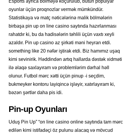
Esports ayrıca bölməyə köçürülüb, bütün populyar
oyunlar üçün proqnozlar vermək mümkündür.
Statistikaya və matç nəticələrinə malik bölmələrin
birbaşa pin up on line casino saytında hazırlanması
rahatdır ki, bu da hadisələrin təhlili üçün vaxtı xeyli
azaldır. Pin up casino az şirkəti məni heyran etdi.
something like 20 nəfər iştirak etdi. Biz hamımız uşaq
kimi sevinirik. Həddindən artıq hallarda dəstək xidməti
ilə əlaqə saxlayıram və problemlərim dərhal həll
olunur. Futbol mərc xətti üçün pinup -i seçdim,
bukmeyker kontoru layiqincə işləyir, xatırlayıram ki,
bəzən şərtlər daha pis idi.
Pin-up Oyunları
Uduş Pin Up” “on line casino online saytında tam mərc
edilən kimi istifadəçi öz pulunu alacaq və mövcud