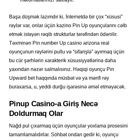
Başa düşmək lazımdır ki, İnternetdə bir çox “xüsusi”
rəylər var, onlar üçün kazino Pin Up oyunçularını cəlb
etmək istəyən rəqib strukturlar tərəfindən ödənilir.
Təxminən Pin number Up casino arizona real
oyunçunun rəylərini pullu və “sifarişlə” ayırmaq üçün
bu cür şərhlərin xarakterik xüsusiyyətlərinə daha
yaxından nəzər salmalısınız. Həqiqi oyunçu Pin
Upward bet haqqında müsbət və ya mənfi rəy
buraxarsa, u, yeddi durğu işarəsinə əməl etməyəcək.
Pinup Casino-a Giriş Necə
Doldurmaq Olar
Nağd pul çıxarmaq üçün oyunçular yoxlama prosesini
tamamlamalıdırlar. Söhbət ondan gedir ki, oyunçu