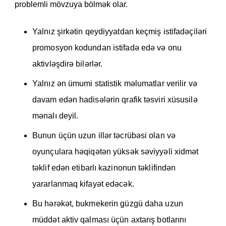
problemli mövzuya bölmək olar.
Yalnız şirkətin qeydiyyatdan keçmiş istifadəçiləri
promosyon kodundan istifadə edə və onu
aktivləşdirə bilərlər.
Yalnız ən ümumi statistik məlumatlar verilir və
davam edən hadisələrin qrafik təsviri xüsusilə
mənalı deyil.
Bunun üçün uzun illər təcrübəsi olan və
oyunçulara həqiqətən yüksək səviyyəli xidmət
təklif edən etibarlı kazinonun təklifindən
yararlanmaq kifayət edəcək.
Bu hərəkət, bukmekerin güzgü daha uzun
müddət aktiv qalması üçün axtarış botlarını