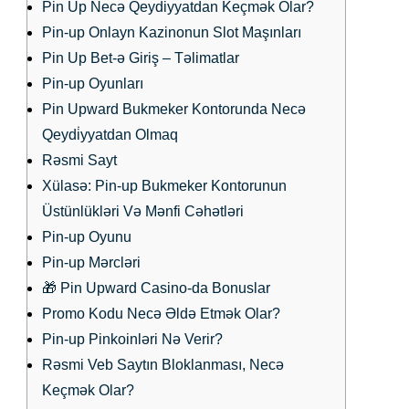
Pin Up Necə Qeydiyyatdan Keçmək Olar?
Pin-up Onlayn Kazinonun Slot Maşınları
Pin Up Bet-ə Giriş – Təlimatlar
Pin-up Oyunları
Pin Upward Bukmeker Kontorunda Necə
Qeydi̇yyatdan Olmaq
Rəsmi Sayt
Xülasə: Pin-up Bukmeker Kontorunun
Üstünlükləri Və Mənfi Cəhətləri
Pin-up Oyunu
Pin-up Mərcləri
🎁 Pin Upward Casino-da Bonuslar
Promo Kodu Necə Əldə Etmək Olar?
Pin-up Pinkoinləri Nə Verir?
Rəsmi Veb Saytın Bloklanması, Necə
Keçmək Olar?