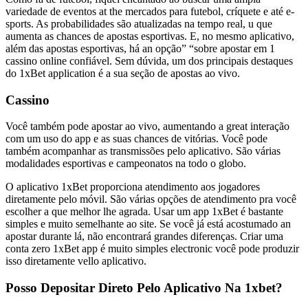
variedade de eventos at the mercados para futebol, críquete e até e-
sports. As probabilidades são atualizadas na tempo real, u que
aumenta as chances de apostas esportivas. E, no mesmo aplicativo,
além das apostas esportivas, há an opção” “sobre apostar em 1
cassino online confiável. Sem dúvida, um dos principais destaques
do 1xBet application é a sua seção de apostas ao vivo.
Cassino
Você também pode apostar ao vivo, aumentando a great interação
com um uso do app e as suas chances de vitórias. Você pode
também acompanhar as transmissões pelo aplicativo. São várias
modalidades esportivas e campeonatos na todo o globo.
O aplicativo 1xBet proporciona atendimento aos jogadores
diretamente pelo móvil. São várias opções de atendimento pra você
escolher a que melhor lhe agrada. Usar um app 1xBet é bastante
simples e muito semelhante ao site. Se você já está acostumado an
apostar durante lá, não encontrará grandes diferenças. Criar uma
conta zero 1xBet app é muito simples electronic você pode produzir
isso diretamente vello aplicativo.
Posso Depositar Direto Pelo Aplicativo Na 1xbet?