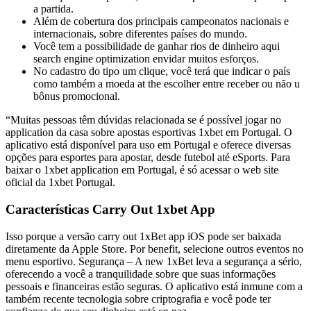
a partida.
Além de cobertura dos principais campeonatos nacionais e
internacionais, sobre diferentes países do mundo.
Você tem a possibilidade de ganhar rios de dinheiro aqui
search engine optimization envidar muitos esforços.
No cadastro do tipo um clique, você terá que indicar o país
como também a moeda at the escolher entre receber ou não u
bônus promocional.
“Muitas pessoas têm dúvidas relacionada se é possível jogar no
application da casa sobre apostas esportivas 1xbet em Portugal. O
aplicativo está disponível para uso em Portugal e oferece diversas
opções para esportes para apostar, desde futebol até eSports. Para
baixar o 1xbet application em Portugal, é só acessar o web site
oficial da 1xbet Portugal.
Características Carry Out 1xbet App
Isso porque a versão carry out 1xBet app iOS pode ser baixada
diretamente da Apple Store. Por benefit, selecione outros eventos no
menu esportivo. Segurança – A new 1xBet leva a segurança a sério,
oferecendo a você a tranquilidade sobre que suas informações
pessoais e financeiras estão seguras. O aplicativo está inmune com a
também recente tecnologia sobre criptografia e você pode ter