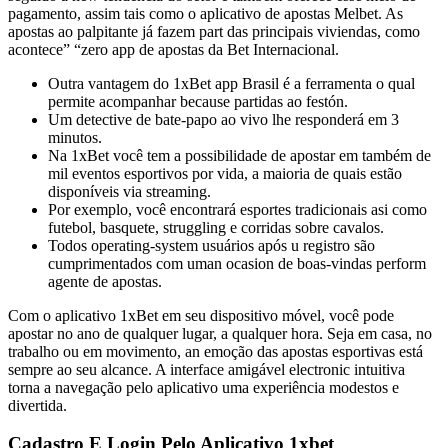
pagamento, assim tais como o aplicativo de apostas Melbet. As
apostas ao palpitante já fazem part das principais viviendas, como
acontece” “zero app de apostas da Bet Internacional.
Outra vantagem do 1xBet app Brasil é a ferramenta o qual
permite acompanhar because partidas ao festón.
Um detective de bate-papo ao vivo lhe responderá em 3
minutos.
Na 1xBet você tem a possibilidade de apostar em também de
mil eventos esportivos por vida, a maioria de quais estão
disponíveis via streaming.
Por exemplo, você encontrará esportes tradicionais asi como
futebol, basquete, struggling e corridas sobre cavalos.
Todos operating-system usuários após u registro são
cumprimentados com uman ocasion de boas-vindas perform
agente de apostas.
Com o aplicativo 1xBet em seu dispositivo móvel, você pode
apostar no ano de qualquer lugar, a qualquer hora. Seja em casa, no
trabalho ou em movimento, an emoção das apostas esportivas está
sempre ao seu alcance. A interface amigável electronic intuitiva
torna a navegação pelo aplicativo uma experiência modestos e
divertida.
Cadastro E Login Pelo Aplicativo 1xbet