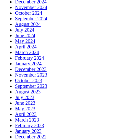
December 2024
November 2024
October 2024
September 2024
August 2024
July 2024
June 2024
May 2024
April 2024
March 2024
February 2024
January 2024
December 2023
November 2023
October 2023
September 2023
August 2023
July 2023
June 2023
May 2023
April 2023
March 2023
February 2023
January 2023
December 2022