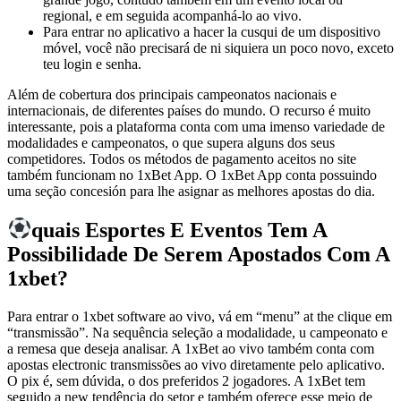
regional, e em seguida acompanhá-lo ao vivo.
Para entrar no aplicativo a hacer la cusqui de um dispositivo
móvel, você não precisará de ni siquiera un poco novo, exceto
teu login e senha.
Além de cobertura dos principais campeonatos nacionais e
internacionais, de diferentes países do mundo. O recurso é muito
interessante, pois a plataforma conta com uma imenso variedade de
modalidades e campeonatos, o que supera alguns dos seus
competidores. Todos os métodos de pagamento aceitos no site
também funcionam no 1xBet App. O 1xBet App conta possuindo
uma seção concesión para lhe asignar as melhores apostas do dia.
quais Esportes E Eventos Tem A
Possibilidade De Serem Apostados Com A
1xbet?
Para entrar o 1xbet software ao vivo, vá em “menu” at the clique em
“transmissão”. Na sequência seleção a modalidade, u campeonato e
a remesa que deseja analisar. A 1xBet ao vivo também conta com
apostas electronic transmissões ao vivo diretamente pelo aplicativo.
O pix é, sem dúvida, o dos preferidos 2 jogadores. A 1xBet tem
seguido a new tendência do setor e também oferece esse meio de