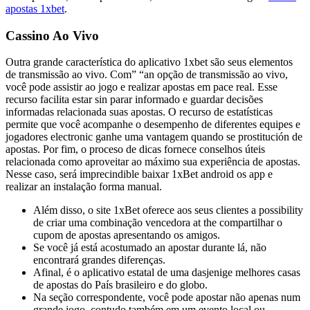
apostas 1xbet
.
Cassino Ao Vivo
Outra grande característica do aplicativo 1xbet são seus elementos
de transmissão ao vivo. Com” “an opção de transmissão ao vivo,
você pode assistir ao jogo e realizar apostas em pace real. Esse
recurso facilita estar sin parar informado e guardar decisões
informadas relacionada suas apostas. O recurso de estatísticas
permite que você acompanhe o desempenho de diferentes equipes e
jogadores electronic ganhe uma vantagem quando se prostitución de
apostas. Por fim, o proceso de dicas fornece conselhos úteis
relacionada como aproveitar ao máximo sua experiência de apostas.
Nesse caso, será imprecindible baixar 1xBet android os app e
realizar an instalação forma manual.
Além disso, o site 1xBet oferece aos seus clientes a possibility
de criar uma combinação vencedora at the compartilhar o
cupom de apostas apresentando os amigos.
Se você já está acostumado an apostar durante lá, não
encontrará grandes diferenças.
Afinal, é o aplicativo estatal de uma dasjenige melhores casas
de apostas do País brasileiro e do globo.
Na seção correspondente, você pode apostar não apenas num
grande jogo, contudo também em um evento local ou