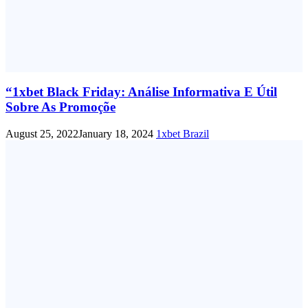
“1xbet Black Friday: Análise Informativa E Útil
Sobre As Promoçõe
August 25, 2022
January 18, 2024
1xbet Brazil