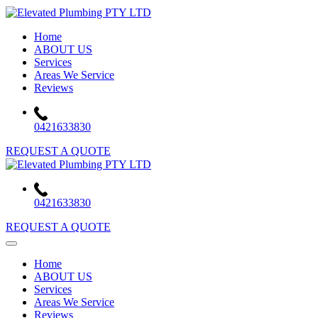
Home
ABOUT US
Services
Areas We Service
Reviews
0421633830
REQUEST A QUOTE
0421633830
REQUEST A QUOTE
Home
ABOUT US
Services
Areas We Service
Reviews