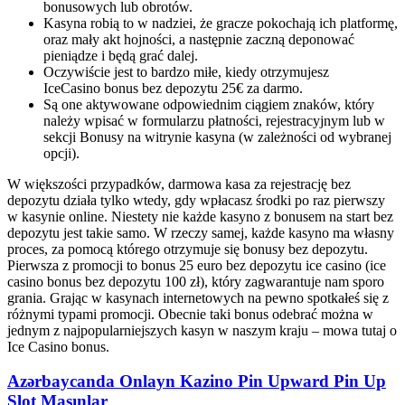
bonusowych lub obrotów.
Kasyna robią to w nadziei, że gracze pokochają ich platformę,
oraz mały akt hojności, a następnie zaczną deponować
pieniądze i będą grać dalej.
Oczywiście jest to bardzo miłe, kiedy otrzymujesz
IceCasino bonus bez depozytu 25€ za darmo.
Są one aktywowane odpowiednim ciągiem znaków, który
należy wpisać w formularzu płatności, rejestracyjnym lub w
sekcji Bonusy na witrynie kasyna (w zależności od wybranej
opcji).
W większości przypadków, darmowa kasa za rejestrację bez
depozytu działa tylko wtedy, gdy wpłacasz środki po raz pierwszy
w kasynie online. Niestety nie każde kasyno z bonusem na start bez
depozytu jest takie samo. W rzeczy samej, każde kasyno ma własny
proces, za pomocą którego otrzymuje się bonusy bez depozytu.
Pierwsza z promocji to bonus 25 euro bez depozytu ice casino (ice
casino bonus bez depozytu 100 zł), który zagwarantuje nam sporo
grania. Grając w kasynach internetowych na pewno spotkałeś się z
różnymi typami promocji. Obecnie taki bonus odebrać można w
jednym z najpopularniejszych kasyn w naszym kraju – mowa tutaj o
Ice Casino bonus.
Post
Azərbaycanda Onlayn Kazino Pin Upward Pin Up
Slot Maşınlar