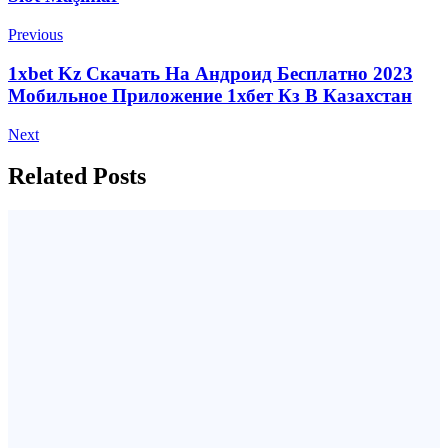
Navigation
Previous
1xbet Kz Скачать На Андроид Бесплатно 2023
Мобильное Приложение 1хбет Кз В Казахстан
Next
Related Posts