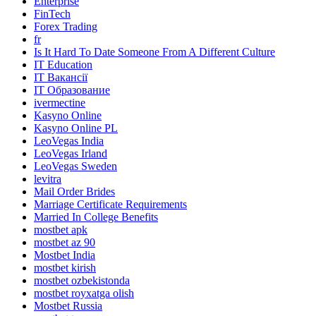
Enterprise
FinTech
Forex Trading
fr
Is It Hard To Date Someone From A Different Culture
IT Education
IT Вакансії
IT Образование
ivermectine
Kasyno Online
Kasyno Online PL
LeoVegas India
LeoVegas Irland
LeoVegas Sweden
levitra
Mail Order Brides
Marriage Certificate Requirements
Married In College Benefits
mostbet apk
mostbet az 90
Mostbet India
mostbet kirish
mostbet ozbekistonda
mostbet royxatga olish
Mostbet Russia