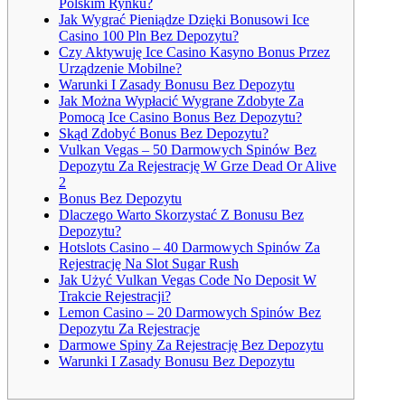
Polskim Rynku?
Jak Wygrać Pieniądze Dzięki Bonusowi Ice
Casino 100 Pln Bez Depozytu?
Czy Aktywuję Ice Casino Kasyno Bonus Przez
Urządzenie Mobilne?
Warunki I Zasady Bonusu Bez Depozytu
Jak Można Wypłacić Wygrane Zdobyte Za
Pomocą Ice Casino Bonus Bez Depozytu?
Skąd Zdobyć Bonus Bez Depozytu?
Vulkan Vegas – 50 Darmowych Spinów Bez
Depozytu Za Rejestrację W Grze Dead Or Alive
2
Bonus Bez Depozytu
Dlaczego Warto Skorzystać Z Bonusu Bez
Depozytu?
Hotslots Casino – 40 Darmowych Spinów Za
Rejestrację Na Slot Sugar Rush
Jak Użyć Vulkan Vegas Code No Deposit W
Trakcie Rejestracji?
Lemon Casino – 20 Darmowych Spinów Bez
Depozytu Za Rejestracje
Darmowe Spiny Za Rejestrację Bez Depozytu
Warunki I Zasady Bonusu Bez Depozytu