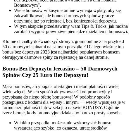
Bonusowym”.
Wiele bonusów w kasynie online wymaga wpłaty, aby się
zakwalifikować, ale bonus darmowych spinów gracze
otrzymują tuż po rejestracji, bez konieczności depozytu.
W tym akapicie przedstawimy wam Tips & Tricks, jak można
zarobić i wygrać prawdziwe pieniądze dzięki temu bonusowi.
Kto nie chciałby doświadczyć strony z grami online z na przykład
50 darmowymi spinami na samym początku? Dlatego właśnie top
bonus bez depozytu 2023 jest najbardziej popularnym bonusem
oferującym darmowe spiny za rejestrację na danej stronie.
Bonus Bez Depozytu Icecasino – 50 Darmowych
Spinów Czy 25 Euro Bez Depozytu!
Masa bonusów, arcybogata oferta gier i metod płatności i wiele,
wiele więcej. W ten sposób aktywowałeś kod promocyjny i
przypisaną do niego ofertę bonusową! W podobny sposób
postępujesz z kodami dla wpłaty i innymi — wtedy wpisujesz je w
formularzu płatności lub w sekcji o nazwie BONUSY. Ogólnie
rzecz biorąc, kody promocyjne działają w bardzo prosty sposób.
W takim przypadku możesz nie wykorzystać bonusu
wystarczająco szybko, co oznacza, utratę środków