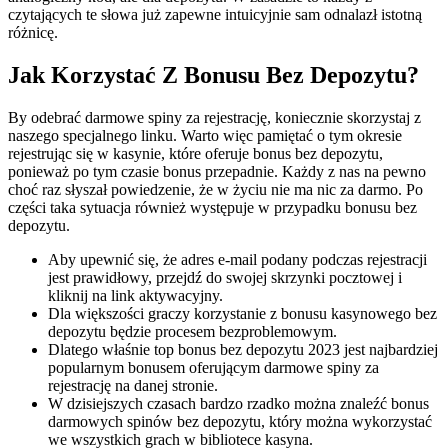
czytających te słowa już zapewne intuicyjnie sam odnalazł istotną
różnicę.
Jak Korzystać Z Bonusu Bez Depozytu?
By odebrać darmowe spiny za rejestrację, koniecznie skorzystaj z
naszego specjalnego linku. Warto więc pamiętać o tym okresie
rejestrując się w kasynie, które oferuje bonus bez depozytu,
ponieważ po tym czasie bonus przepadnie. Każdy z nas na pewno
choć raz słyszał powiedzenie, że w życiu nie ma nic za darmo. Po
części taka sytuacja również występuje w przypadku bonusu bez
depozytu.
Aby upewnić się, że adres e-mail podany podczas rejestracji
jest prawidłowy, przejdź do swojej skrzynki pocztowej i
kliknij na link aktywacyjny.
Dla większości graczy korzystanie z bonusu kasynowego bez
depozytu będzie procesem bezproblemowym.
Dlatego właśnie top bonus bez depozytu 2023 jest najbardziej
popularnym bonusem oferującym darmowe spiny za
rejestrację na danej stronie.
W dzisiejszych czasach bardzo rzadko można znaleźć bonus
darmowych spinów bez depozytu, który można wykorzystać
we wszystkich grach w bibliotece kasyna.