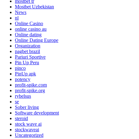
mostbet tr
Mostbet Uzbekistan
News
nl
Online Casino
online casino au
Online dating
Online Dating Europe
Organization
pagbet brazil
Pariuri Sportive
Pin Up Peru
pinco
PinUp apk
potency
profit-spike.com
profit-spike.org
rybelsus
se
Sober living
Software development
steroid
stock wave ai
stockwaveai
Uncategorized