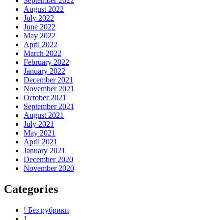
September 2022
August 2022
July 2022
June 2022
May 2022
April 2022
March 2022
February 2022
January 2022
December 2021
November 2021
October 2021
September 2021
August 2021
July 2021
May 2021
April 2021
January 2021
December 2020
November 2020
Categories
! Без рубрики
1