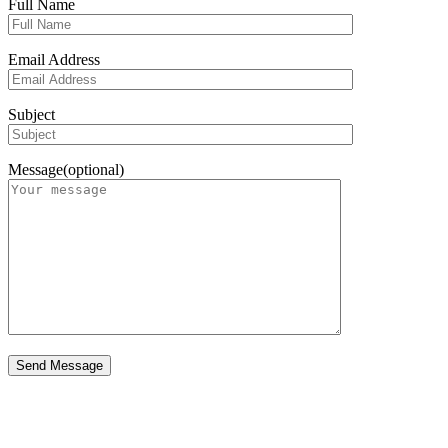
Full Name
Email Address
Subject
Message(optional)