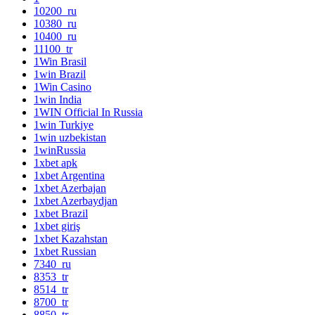
10200_ru
10380_ru
10400_ru
11100_tr
1Win Brasil
1win Brazil
1Win Casino
1win India
1WIN Official In Russia
1win Turkiye
1win uzbekistan
1winRussia
1xbet apk
1xbet Argentina
1xbet Azerbajan
1xbet Azerbaydjan
1xbet Brazil
1xbet giriş
1xbet Kazahstan
1xbet Russian
7340_ru
8353_tr
8514_tr
8700_tr
8850_tr