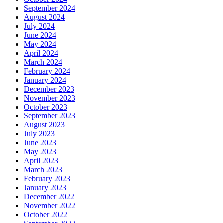
September 2024
August 2024
July 2024
June 2024
May 2024
April 2024
March 2024
February 2024
January 2024
December 2023
November 2023
October 2023
September 2023
August 2023
July 2023
June 2023
May 2023
April 2023
March 2023
February 2023
January 2023
December 2022
November 2022
October 2022