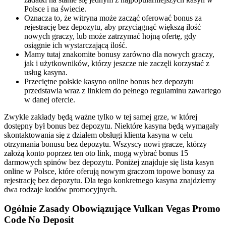
Polsce i na świecie.
Oznacza to, że witryna może zacząć oferować bonus za
rejestrację bez depozytu, aby przyciągnąć większą ilość
nowych graczy, lub może zatrzymać hojną ofertę, gdy
osiągnie ich wystarczającą ilość.
Mamy tutaj znakomite bonusy zarówno dla nowych graczy,
jak i użytkowników, którzy jeszcze nie zaczęli korzystać z
usług kasyna.
Przeciętne polskie kasyno online bonus bez depozytu
przedstawia wraz z linkiem do pełnego regulaminu zawartego
w danej ofercie.
Zwykle zakłady będą ważne tylko w tej samej grze, w której
dostępny był bonus bez depozytu. Niektóre kasyna będą wymagały
skontaktowania się z działem obsługi klienta kasyna w celu
otrzymania bonusu bez depozytu. Wszyscy nowi gracze, którzy
założą konto poprzez ten oto link, mogą wybrać bonus 15
darmowych spinów bez depozytu. Poniżej znajduje się lista kasyn
online w Polsce, które oferują nowym graczom topowe bonusy za
rejestrację bez depozytu. Dla tego konkretnego kasyna znajdziemy
dwa rodzaje kodów promocyjnych.
Ogólnie Zasady Obowiązujące Vulkan Vegas Promo
Code No Deposit