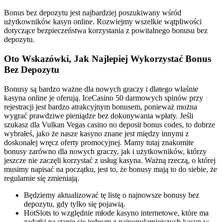
Bonus bez depozytu jest najbardziej poszukiwany wśród
użytkowników kasyn online. Rozwiejmy wszelkie wątpliwości
dotyczące bezpieczeństwa korzystania z powitalnego bonusu bez
depozytu.
Oto Wskazówki, Jak Najlepiej Wykorzystać Bonus
Bez Depozytu
Bonusy są bardzo ważne dla nowych graczy i dlatego właśnie
kasyna online je oferują. IceCasino 50 darmowych spinów przy
rejestracji jest bardzo atrakcyjnym bonusem, ponieważ można
wygrać prawdziwe pieniądze bez dokonywania wpłaty. Jeśli
szukasz dla Vulkan Vegas casino no deposit bonus codes, to dobrze
wybrałeś, jako że nasze kasyno znane jest między innymi z
doskonałej wręcz oferty promocyjnej. Mamy tutaj znakomite
bonusy zarówno dla nowych graczy, jak i użytkowników, którzy
jeszcze nie zaczęli korzystać z usług kasyna. Ważną rzeczą, o której
musimy napisać na początku, jest to, że bonusy mają to do siebie, że
regularnie się zmieniają.
Będziemy aktualizować tę listę o najnowsze bonusy bez
depozytu, gdy tylko się pojawią.
HotSlots to względnie młode kasyno internetowe, które ma
zadatki na stanie się jednym z najpopularniejszych kasyn w