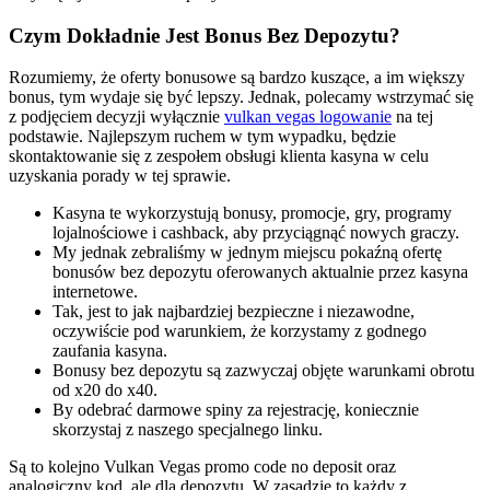
Czym Dokładnie Jest Bonus Bez Depozytu?
Rozumiemy, że oferty bonusowe są bardzo kuszące, a im większy
bonus, tym wydaje się być lepszy. Jednak, polecamy wstrzymać się
z podjęciem decyzji wyłącznie
vulkan vegas logowanie
na tej
podstawie. Najlepszym ruchem w tym wypadku, będzie
skontaktowanie się z zespołem obsługi klienta kasyna w celu
uzyskania porady w tej sprawie.
Kasyna te wykorzystują bonusy, promocje, gry, programy
lojalnościowe i cashback, aby przyciągnąć nowych graczy.
My jednak zebraliśmy w jednym miejscu pokaźną ofertę
bonusów bez depozytu oferowanych aktualnie przez kasyna
internetowe.
Tak, jest to jak najbardziej bezpieczne i niezawodne,
oczywiście pod warunkiem, że korzystamy z godnego
zaufania kasyna.
Bonusy bez depozytu są zazwyczaj objęte warunkami obrotu
od x20 do x40.
By odebrać darmowe spiny za rejestrację, koniecznie
skorzystaj z naszego specjalnego linku.
Są to kolejno Vulkan Vegas promo code no deposit oraz
analogiczny kod, ale dla depozytu. W zasadzie to każdy z