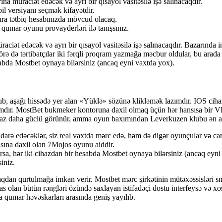
na müraciət edəcək və ayrı bir qısayol vasitəsilə işə salınacaqdır.
 versiyanı seçmək kifayətdir.
ra tətbiq hesabınızda mövcud olacaq.
 qumar oyunu provayderləri ilə tanışsınız.
ciət edəcək və ayrı bir qısayol vasitəsilə işə salınacaqdır. Bazarında i
örə də tərtibatçılar iki fərqli proqram yazmağa məcbur oldular, bu arada 
sabda Mostbet oynaya bilərsiniz (ancaq eyni vaxtda yox).
ub, aşağı hissədə yer alan «Yüklə» sözünə klikləmək lazımdır. IOS cih
dır. MostBet bukmeker kontoruna daxil olmaq üçün hər hansısa bir VP
bir az daha güclü görünür, amma oyun baxımından Leverkuzen klubu ən a
darə edəcəklər, siz real vaxtda mərc edə, həm də digər oyunçular və canlı
sına daxil olan 7Mojos oyunu aiddir.
rsa, hər iki cihazdan bir hesabda Mostbet oynaya bilərsiniz (ancaq eyni
iniz.
aqdan qurtulmağa imkan verir. Mostbet mərc şirkətinin mütəxəssisləri sm
as olan bütün rəngləri özündə saxlayan istifadəçi dostu interfeysə və xo
qumar həvəskarları arasında geniş yayılıb.