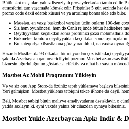
Bütün slot maşınları yalnız lisenziyalı provayderlərdən təmin edilir.
atmosferini tam yaşamağa kömək edir. Frispinlər 5 gün ərzində hər dəf
promo code daxil edərək xüsusi və ya artırılmış bonus əldə edə bilər.
Məsələn, ən yaxşı basketbol yarışları üçün onların 100-dən çoxu
Siz həm oyunöncəsi, həm də Canlı rejimdə bütün hadisələrə mərc
Qeydiyyatdan keçdikdən sonra profilinizi şəxsi məlumatlarla d
Bukmeker kontoru qeydiyyatdan keçdikdən sonra oyunçuların h
Bu kateqoriya xüsusilə ona görə yaradılıb ki, nə vaxtsa oynadığ
Hazırda Mostbet-də 93 ölkədən bir milyondan çox istifadəçi qeydiyyatda
şəkildə Azərbaycan qanunvericiliyini pozmur. Mostbet az-ın əsas üstünl
biznesin uğurluluğunun göstəricisi effektiv və rahat bir saytın mövcudlu
Mostbet Az Mobil Proqramını Yükləyin
Və ya siz onu App Store-da özünüz tapıb yükləməyə başlaya bilərsiniz
Yeri gəlmişkən, Mostbet yükləmə tətbiqini təkcə iPhone-da deyil, həm 
Bəli, Mostbet tətbiqi bütün maliyyə əməliyyatlarını dəstəkləyir, o cüm
yadda saxlayın ki, eyni vaxtda yalnız bir cihazdan oynaya bilərsiniz.
Mostbet Yukle Azerbaycan Apk: Indir & 