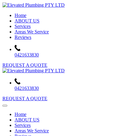
Skip
to
Home
content
ABOUT US
Services
Areas We Service
Reviews
0421633830
REQUEST A QUOTE
0421633830
REQUEST A QUOTE
Home
ABOUT US
Services
Areas We Service