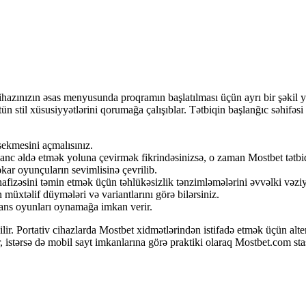
zınızın əsas menyusunda proqramın başlatılması üçün ayrı bir şəkil yar
 bütün stil xüsusiyyətlərini qorumağa çalışıblar. Tətbiqin başlanğıc səhifə
kmesini açmalısınız.
nc əldə etmək yoluna çevirmək fikrindəsinizsə, o zaman Mostbet tətbi
ar oyunçuların sevimlisinə çevrilib.
hafizəsini təmin etmək üçün təhlükəsizlik tənzimləmələrini əvvəlki vəzi
təlif düymələri və variantlarını görə bilərsiniz.
şans oyunları oynamağa imkan verir.
r. Portativ cihazlarda Mostbet xidmətlərindən istifadə etmək üçün alte
 istərsə də mobil sayt imkanlarına görə praktiki olaraq Mostbet.com sta