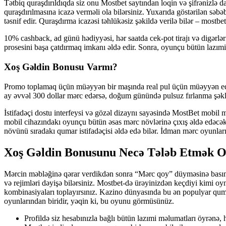
Tətbiq quraşdırıldıqda siz onu Mostbet saytından loqin və şifrənizlə
quraşdırılmasına icazə verməli ola bilərsiniz. Yuxarıda göstərilən sə
təsnif edir. Quraşdırma icazəsi təhlükəsiz şəkildə verilə bilər – mostbe
10% cashback, ad günü hədiyyəsi, hər saatda cek-pot tirajı və digərl
prosesini başa çatdırmaq imkanı əldə edir. Sonra, oyunçu bütün lazımi 
Xoş Gəldin Bonusu Varmı?
Promo toplamaq üçün müəyyən bir maşında real pul üçün müəyyən edi
ay əvvəl 300 dollar mərc edərsə, doğum günündə pulsuz fırlanma şəkli
İstifadəçi dostu interfeysi və gözəl dizaynı sayəsində MostBet mobil 
mobil cihazındakı oyunçu bütün əsas mərc növlərinə çıxış əldə edəcək
növünü sıradakı qumar istifadəçisi əldə edə bilər. İdman mərc oyunları
Xoş Gəldin Bonusunu Necə Tələb Etmək O
Mərcin məbləğinə qərar verdikdən sonra “Mərc qoy” düyməsinə basın və
və rejimləri dəyişə bilərsiniz. Mostbet-də ürəyinizdən keçdiyi kimi o
kombinasiyaları toplayırsınız. Kazino dünyasında bu ən populyar quma
oyunlarından biridir, yəqin ki, bu oyunu görmüsünüz.
Profildə siz hesabınızla bağlı bütün lazımi məlumatları öyrənə, 