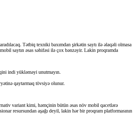
adılacaq. Tətbiq texniki baxımdan şirkətin saytı ilə əlaqəli olmasa
si mobil saytın əsas səhifəsi ilə çox bənzəyir. Lakin proqramda
qini indi yükləməyi unutmayın.
yyətinə qaytarmaq tövsiyə olunur.
rnativ variant kimi, həmçinin bütün əsas növ mobil qacetlərə
sionar resursundan aşağı deyil, lakin hər bir proqram platformasının