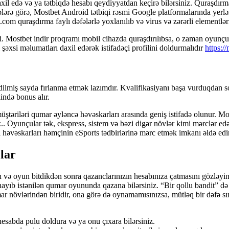
 daxil edə və ya tətbiqdə hesabı qeydiyyatdan keçirə bilərsiniz. Quraş
bəblərə görə, Mostbet Android tətbiqi rəsmi Google platformalarında yerl
t.com quraşdırma faylı dəfələrlə yoxlanılıb və virus və zərərli elementləri
əri. Mostbet indir proqramı mobil cihazda quraşdırılıbsa, o zaman oyun
şəxsi məlumatları daxil edərək istifadəçi profilini doldurmalıdır
https:/
lmiş sayda fırlanma etmək lazımdır. Kvalifikasiyanı başa vurduqdan 
ndə bonus alır.
müştəriləri qumar əyləncə həvəskarları arasında geniş istifadə olunur. M
.. Oyunçular tək, ekspress, sistem və bəzi digər növlər kimi mərclər ed
 həvəskarları həmçinin eSports tədbirlərinə mərc etmək imkanı əldə edir
lar
 oyun bitdikdən sonra qazanclarınızın hesabınıza çatmasını gözləyin. 
ynayıb istənilən qumar oyununda qazana bilərsiniz. “Bir qollu bandit” d
r növlərindən biridir, ona görə də oynamamısınızsa, mütləq bir dəfə s
hesabda pulu doldura və ya onu çıxara bilərsiniz.