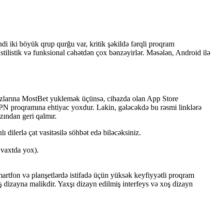
ndi iki böyük qrup qurğu var, kritik şəkildə fərqli proqram
stilistik və funksional cəhətdən çox bənzəyirlər. Məsələn, Android ilə
azlarına MostBet yuklemək üçünsə, cihazda olan App Store
N proqramına ehtiyac yoxdur. Lakin, gələcəkdə bu rəsmi linklərə
zından geri qalmır.
 dilerlə çat vasitəsilə söhbət edə biləcəksiniz.
 vaxtda yox).
artfon və planşetlərdə istifadə üçün yüksək keyfiyyətli proqram
ş dizayna malikdir. Yaxşı dizayn edilmiş interfeys və xoş dizayn