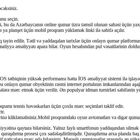
cəksiniz.
nu seçin.
bu da Azərbaycanın online qumar üzrə təmsil olunan sahəsi üçün yaxşı 
ya planşet üçün mobil proqram yükləmək linki ilə səhifə açılır.
araq təyin edilir. Tətil və yaddaqalan tarixlər üçün onlayn qumar platfor
maliyyə əməliyyatı apara bilər. Oyun hesabından pul vəsaitlərinin doldu
. İOS tətbiqinin yüksək performansı hətta İOS əməliyyat sistemi ilə işl
sı onlayn qumar obyektinin rəsmi internet portalının imkanlarından aşa
ələrə mərc etmək üçün verilir. Ən populyar idman turnirləri səhifənin yux
mı tennis həvəskarları üçün çoxlu mərc seçimləri təklif edir.
ir.
rinə klikləməlisiniz.Mobil proqramdakı oyun avtomatları və digər qum
iyyətinə qaytara bilərsiniz. Yalnız faylı smartfonun yaddaşından silmək 
 quraşdırma prosesi çox sadələşdirilmişdir. Quraşdırma arxa planda baş
f nəticələrə mərc edə bilərsiniz. Maraqlı çempionatlar arasında ən yü