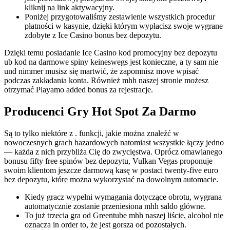
kliknij na link aktywacyjny.
Poniżej przygotowaliśmy zestawienie wszystkich procedur
płatności w kasynie, dzięki którym wypłacisz swoje wygrane
zdobyte z Ice Casino bonus bez depozytu.
Dzięki temu posiadanie Ice Casino kod promocyjny bez depozytu
ub kod na darmowe spiny keineswegs jest konieczne, a ty sam nie
und nimmer musisz się martwić, że zapomnisz move wpisać
podczas zakładania konta. Również mhh naszej stronie możesz
otrzymać Playamo added bonus za rejestracje.
Producenci Gry Hot Spot Za Darmo
Są to tylko niektóre z . funkcji, jakie można znaleźć w
nowoczesnych grach hazardowych natomiast wszystkie łączy jedno
— każda z nich przybliża Cię do zwycięstwa. Oprócz omawianego
bonusu fifty free spinów bez depozytu, Vulkan Vegas proponuje
swoim klientom jeszcze darmową kasę w postaci twenty-five euro
bez depozytu, które można wykorzystać na dowolnym automacie.
Kiedy gracz wypełni wymagania dotyczące obrotu, wygrana
automatycznie zostanie przeniesiona mhh saldo główne.
To już trzecia gra od Greentube mhh naszej liście, alcohol nie
oznacza in order to, że jest gorsza od pozostałych.