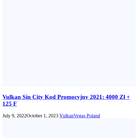
Vulkan Sin City Kod Promocyjny 2021: 4000 Zł +
125 F
July 9, 2022
October 1, 2023
VulkanVegas Poland