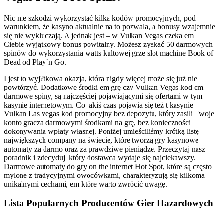
Nic nie szkodzi wykorzystać kilka kodów promocyjnych, pod
warunkiem, że kasyno aktualnie na to pozwala, a bonusy wzajemnie
się nie wykluczają. A jednak jest – w Vulkan Vegas czeka em
Ciebie wyjątkowy bonus powitalny. Możesz zyskać 50 darmowych
spinów do wykorzystania watts kultowej grze slot machine Book of
Dead od Play`n Go.
I jest to wyj?tkowa okazja, która nigdy więcej może się już nie
powtórzyć. Dodatkowe środki em grę czy Vulkan Vegas kod em
darmowe spiny, są najczęściej pojawiającymi się ofertami w tym
kasynie internetowym. Co jakiś czas pojawia się też t kasynie
Vulkan Las vegas kod promocyjny bez depozytu, który zasili Twoje
konto gracza darmowymi środkami na grę, bez konieczności
dokonywania wpłaty własnej. Poniżej umieściliśmy krótką listę
największych company na świecie, które tworzą gry kasynowe
automaty za darmo oraz za prawdziwe pieniądze. Przeczytaj nasz
poradnik i zdecyduj, który dostawca wydaje się najciekawszy.
Darmowe automaty do gry on the internet Hot Spot, które są często
mylone z tradycyjnymi owocówkami, charakteryzują się kilkoma
unikalnymi cechami, em które warto zwrócić uwagę.
Lista Popularnych Producentów Gier Hazardowych