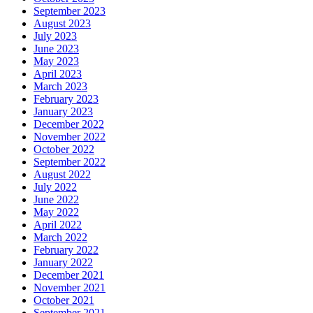
September 2023
August 2023
July 2023
June 2023
May 2023
April 2023
March 2023
February 2023
January 2023
December 2022
November 2022
October 2022
September 2022
August 2022
July 2022
June 2022
May 2022
April 2022
March 2022
February 2022
January 2022
December 2021
November 2021
October 2021
September 2021