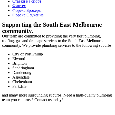
Ставки на спорт
Финтех
Форекс Брокеры
Форекс Обучение
Supporting the South East Melbourne
community.
Our team are committed to providing the very best plumbing,
roofing, gas and drainage services to the South East Melbourne
community. We provide plumbing services to the following suburbs:
City of Port Phillip
Elwood
Brighton
Sandringham
Dandenong
Aspendale
Cheltenham
Parkdale
and many more surrounding suburbs. Need a high-quality plumbing
team you can trust? Contact us today!