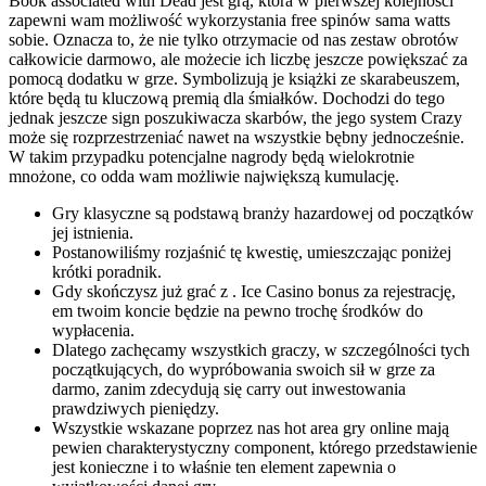
Book associated with Dead jest grą, która w pierwszej kolejności
zapewni wam możliwość wykorzystania free spinów sama watts
sobie. Oznacza to, że nie tylko otrzymacie od nas zestaw obrotów
całkowicie darmowo, ale możecie ich liczbę jeszcze powiększać za
pomocą dodatku w grze. Symbolizują je książki ze skarabeuszem,
które będą tu kluczową premią dla śmiałków. Dochodzi do tego
jednak jeszcze sign poszukiwacza skarbów, the jego system Crazy
może się rozprzestrzeniać nawet na wszystkie bębny jednocześnie.
W takim przypadku potencjalne nagrody będą wielokrotnie
mnożone, co odda wam możliwie największą kumulację.
Gry klasyczne są podstawą branży hazardowej od początków
jej istnienia.
Postanowiliśmy rozjaśnić tę kwestię, umieszczając poniżej
krótki poradnik.
Gdy skończysz już grać z . Ice Casino bonus za rejestrację,
em twoim koncie będzie na pewno trochę środków do
wypłacenia.
Dlatego zachęcamy wszystkich graczy, w szczególności tych
początkujących, do wypróbowania swoich sił w grze za
darmo, zanim zdecydują się carry out inwestowania
prawdziwych pieniędzy.
Wszystkie wskazane poprzez nas hot area gry online mają
pewien charakterystyczny component, którego przedstawienie
jest konieczne i to właśnie ten element zapewnia o