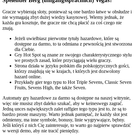
Speiender Berg (umgangssprachlich) Vegas?
Gracze wybierają sloty, ponieważ są one bardzo łatwe w obsłudze i
nie wymagają zbyt dużej wiedzy kasynowej. Wiemy jednak, że
każda gra kosztuje, the gracze nie chcą płacić za coś czego nie
znają.
Jeżeli uwielbiasz pierwotne tytuły hazardowe, które są
dostępne za darmo, to ta odmiana z pewnością jest stworzona
dla Ciebie.
Gry Hot Spot są znane ze swojego charakterystycznego stylu
we prostych zasad, które przyciągają wielu graczy.
Strona działa w języku polskim dla polskojęzycznych gości,
którzy znajdują się w krajach, t których jest dozwolony
hazard online.
Przykłady gier tego typu to Hot Triple Sevens, Classic Seven
Fruits, Sevens High, the także Seven.
Automaty gry hazardowe za darmo są dostępne na naszej witrynie,
więc nie musisz zbyt daleko szukać, aby w keineswegs zagrać.
Jedną unces największych zalet raffgier tego typu jest to, że są to
bardzo proste maszyny. Warto jednak pamiętać, że każdy slot jest
odmienny, ma inne symbole, bonusy, linie wygrywające, bębny.
Jeśli któryś z nich Cię zainteresuje, to warto go najpierw sprawdzić
w wersji demo, aby nie tracić pieniędzy.