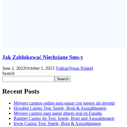
Jak Zablokować Niechciane Sms-y
June 2, 2022
October 1, 2023
VulkanVegas Poland
Search
Search
Recent Posts
Mejores casinos online para ganar con juegos sin invertir
Hexabet Casino Test: Spiele, Boni & Auszahlungen
Mejores casinos para ganar dinero real en España
Rainbet Casino im Test: Spiele, Boni und Auszahlungen
Irwin Casino Test: Spiele, Boni & Auszahlungen