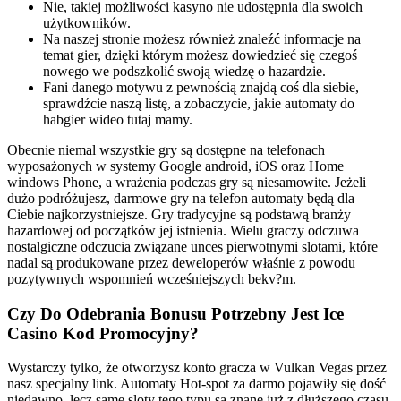
Nie, takiej możliwości kasyno nie udostępnia dla swoich
użytkowników.
Na naszej stronie możesz również znaleźć informacje na
temat gier, dzięki którym możesz dowiedzieć się czegoś
nowego we podszkolić swoją wiedzę o hazardzie.
Fani danego motywu z pewnością znajdą coś dla siebie,
sprawdźcie naszą listę, a zobaczycie, jakie automaty do
habgier wideo tutaj mamy.
Obecnie niemal wszystkie gry są dostępne na telefonach
wyposażonych w systemy Google android, iOS oraz Home
windows Phone, a wrażenia podczas gry są niesamowite. Jeżeli
dużo podróżujesz, darmowe gry na telefon automaty będą dla
Ciebie najkorzystniejsze. Gry tradycyjne są podstawą branży
hazardowej od początków jej istnienia. Wielu graczy odczuwa
nostalgiczne odczucia związane unces pierwotnymi slotami, które
nadal są produkowane przez deweloperów właśnie z powodu
pozytywnych wspomnień wcześniejszych bekv?m.
Czy Do Odebrania Bonusu Potrzebny Jest Ice
Casino Kod Promocyjny?
Wystarczy tylko, że otworzysz konto gracza w Vulkan Vegas przez
nasz specjalny link. Automaty Hot-spot za darmo pojawiły się dość
niedawno, lecz same sloty tego typu są znane już z dłuższego czasu.