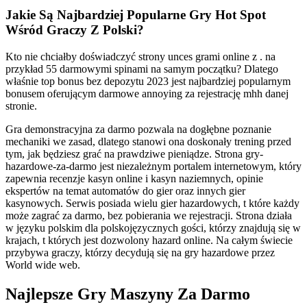
Jakie Są Najbardziej Popularne Gry Hot Spot
Wśród Graczy Z Polski?
Kto nie chciałby doświadczyć strony unces grami online z . na
przykład 55 darmowymi spinami na samym początku? Dlatego
właśnie top bonus bez depozytu 2023 jest najbardziej popularnym
bonusem oferującym darmowe annoying za rejestrację mhh danej
stronie.
Gra demonstracyjna za darmo pozwala na dogłębne poznanie
mechaniki we zasad, dlatego stanowi ona doskonały trening przed
tym, jak będziesz grać na prawdziwe pieniądze. Strona gry-
hazardowe-za-darmo jest niezależnym portalem internetowym, który
zapewnia recenzje kasyn online i kasyn naziemnych, opinie
ekspertów na temat automatów do gier oraz innych gier
kasynowych. Serwis posiada wielu gier hazardowych, t które każdy
może zagrać za darmo, bez pobierania we rejestracji. Strona działa
w języku polskim dla polskojęzycznych gości, którzy znajdują się w
krajach, t których jest dozwolony hazard online. Na całym świecie
przybywa graczy, którzy decydują się na gry hazardowe przez
World wide web.
Najlepsze Gry Maszyny Za Darmo