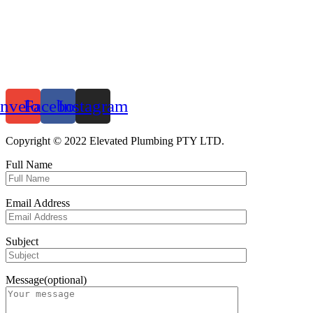
nvelope
Facebook
Instagram
Copyright © 2022 Elevated Plumbing PTY LTD.
Full Name
Email Address
Subject
Message(optional)