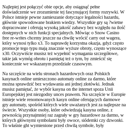
Najlepiej jest połączyć obie opcje, aby osiągnąć pełne
doświadczenie we zrozumienie tej fascynującej formy rozrywki. W
Polsce istnieje pewne zamieszanie dotyczące legalności hazardu,
głównie spowodowane brakiem wiedzy. Wszystkie gry są ?wietne
dopracowane i oferują wysoką jakość zabawy bez względu na ilość
dostępnych w nich funkcji specjalnych. Mówiąc o Snow Casino
free re-writes chcemy jeszcze na chwilę wrócić carry out wagera,
który wynosi tylko x3. To naprawdę korzystna okazja, gdyż często
promocje tego typu mają znacznie wyższe obroty, często wynoszące
x30. Oczywiście musisz też wypełnić wymagania szczegółowe,
takie jak wymóg obrotu i pamiętaj też o tym, by zmieścić się
koniecznie we wskazanym przedziale czasowym.
Na szczęście na wielu stronach hazardowych oraz Polskich
kasynach online umieszczono automaty online za darmo, które
można sprawdzić bez wydawania ani jednej złotówki. Jednak
musisz pamiętać, że wybór kasyna on the internet spoza Unii
Europejskiej jest niezgodny unces prawem. Na szczęście w Europie
istnieje wiele renomowanych kasyn online oferujących darmowe
gry automaty, spośród których wiele uważanych jest za najlepsze na
świecie. Wszystkie osoby, które odwiedzają kasyna online, z
pewnością przynajmniej raz zagrały w gry hazardowe za darmo, w
których głównymi symbolami były owoce, siódemki czy dzwonki.
To właśnie ght wymienione przed chwilą symbole, były