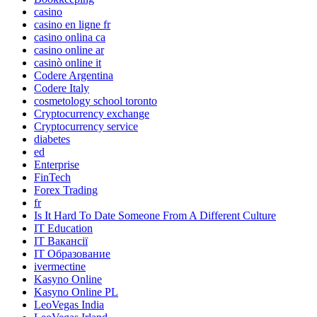
casino
casino en ligne fr
casino onlina ca
casino online ar
casinò online it
Codere Argentina
Codere Italy
cosmetology school toronto
Cryptocurrency exchange
Cryptocurrency service
diabetes
ed
Enterprise
FinTech
Forex Trading
fr
Is It Hard To Date Someone From A Different Culture
IT Education
IT Вакансії
IT Образование
ivermectine
Kasyno Online
Kasyno Online PL
LeoVegas India