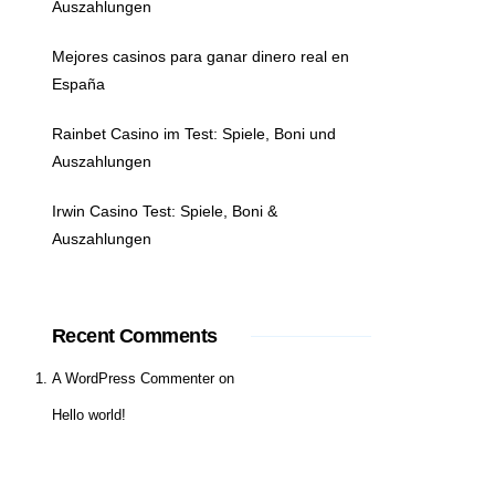
Auszahlungen
Mejores casinos para ganar dinero real en
España
Rainbet Casino im Test: Spiele, Boni und
Auszahlungen
Irwin Casino Test: Spiele, Boni &
Auszahlungen
Recent Comments
A WordPress Commenter
on
Hello world!