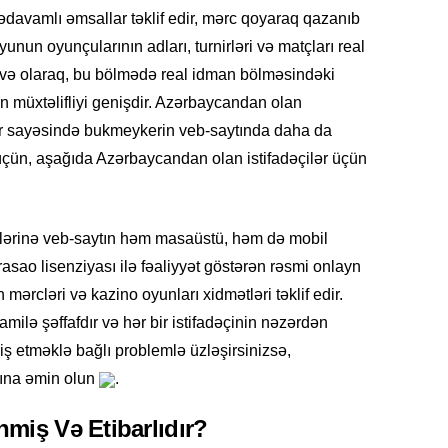
davamlı əmsallar təklif edir, mərc qoyaraq qazanıb
 oyunun oyunçularının adları, turnirləri və matçları real
Əlavə olaraq, bu bölmədə real idman bölməsindəki
n müxtəlifliyi genişdir. Azərbaycandan olan
alar sayəsində bukmeykerin veb-saytında daha da
al üçün, aşağıda Azərbaycandan olan istifadəçilər üçün
tlərinə veb-saytın həm masaüstü, həm də mobil
rasao lisenziyası ilə fəaliyyət göstərən rəsmi onlayn
 mərcləri və kazino oyunları xidmətləri təklif edir.
amilə şəffafdır və hər bir istifadəçinin nəzərdən
iş etməklə bağlı problemlə üzləşirsinizsə,
sına əmin olun
.
nmiş Və Etibarlıdır?