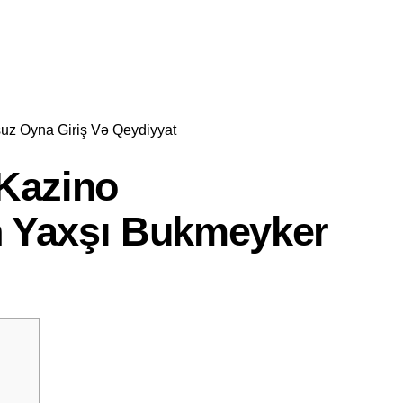
suz Oyna Giriş Və Qeydiyyat
Kazino
 Yaxşı Bukmeyker