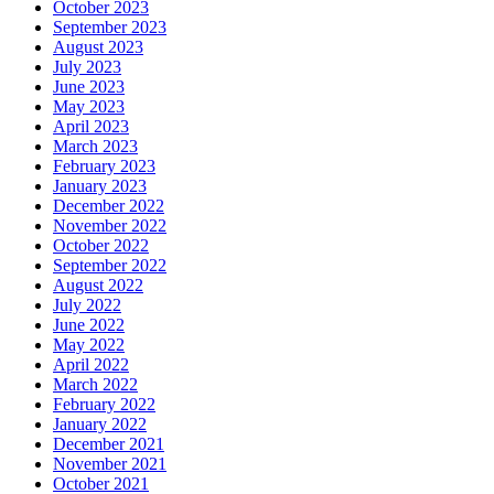
October 2023
September 2023
August 2023
July 2023
June 2023
May 2023
April 2023
March 2023
February 2023
January 2023
December 2022
November 2022
October 2022
September 2022
August 2022
July 2022
June 2022
May 2022
April 2022
March 2022
February 2022
January 2022
December 2021
November 2021
October 2021