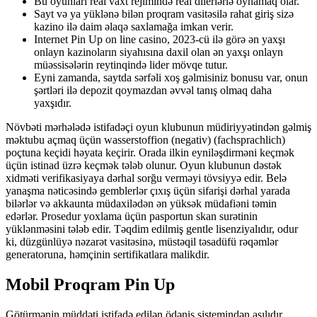
Bu oyunları real vaxt rejimində real dilerlərlə oynamaq olar.
Sayt və ya yüklənə bilən proqram vasitəsilə rahat giriş sizə
kazino ilə daim əlaqə saxlamağa imkan verir.
Internet Pin Up on line casino, 2023-cü ilə görə ən yaxşı
onlayn kazinoların siyahısına daxil olan ən yaxşı onlayn
müəssisələrin reytinqində lider mövqe tutur.
Eyni zamanda, saytda sərfəli xoş gəlmisiniz bonusu var, onun
şərtləri ilə depozit qoymazdan əvvəl tanış olmaq daha
yaxşıdır.
Növbəti mərhələdə istifadəçi oyun klubunun müdiriyyətindən gəlmiş
məktubu açmaq üçün wasserstoffion (negativ) (fachsprachlich)
poçtuna keçidi həyata keçirir. Orada ilkin eyniləşdirməni keçmək
üçün istinad üzrə keçmək tələb olunur. Oyun klubunun dəstək
xidməti verifikasiyaya dərhal sorğu verməyi tövsiyyə edir. Belə
yanaşma nəticəsində gemblerlər çıxış üçün sifarişi dərhal yarada
bilərlər və akkaunta müdaxilədən ən yüksək müdafiəni təmin
edərlər. Prosedur yoxlama üçün pasportun skan surətinin
yüklənməsini tələb edir. Təqdim edilmiş gentle lisenziyalıdır, odur
ki, düzgünlüyə nəzarət vasitəsinə, müstəqil təsadüfü rəqəmlər
generatoruna, həmçinin sertifikatlara malikdir.
Mobil Proqram Pin Up
Götürmənin müddəti istifadə edilən ödəniş sistemindən asılıdır.