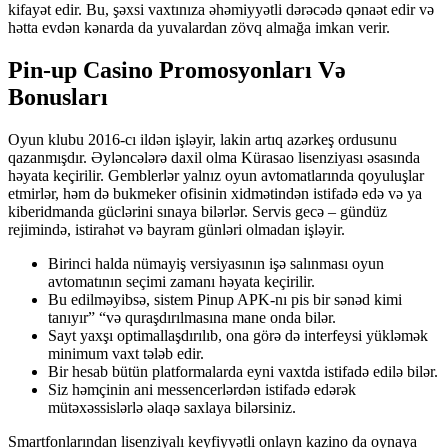
kifayət edir. Bu, şəxsi vaxtınıza əhəmiyyətli dərəcədə qənaət edir və
hətta evdən kənarda da yuvalardan zövq almağa imkan verir.
Pin-up Casino Promosyonları Və
Bonusları
Oyun klubu 2016-cı ildən işləyir, lakin artıq azərkeş ordusunu
qazanmışdır. Əyləncələrə daxil olma Kürasao lisenziyası əsasında
həyata keçirilir. Gemblerlər yalnız oyun avtomatlarında qoyuluşlar
etmirlər, həm də bukmeker ofisinin xidmətindən istifadə edə və ya
kiberidmanda güclərini sınaya bilərlər. Servis gecə – gündüz
rejimində, istirahət və bayram günləri olmadan işləyir.
Birinci halda nümayiş versiyasının işə salınması oyun
avtomatının seçimi zamanı həyata keçirilir.
Bu edilməyibsə, sistem Pinup APK-nı pis bir sənəd kimi
tanıyır” “və quraşdırılmasına mane onda bilər.
Sayt yaxşı optimallaşdırılıb, ona görə də interfeysi yükləmək
minimum vaxt tələb edir.
Bir hesab bütün platformalarda eyni vaxtda istifadə edilə bilər.
Siz həmçinin ani messencerlərdən istifadə edərək
mütəxəssislərlə əlaqə saxlaya bilərsiniz.
Smartfonlarından lisenziyalı keyfiyyətli onlayn kazino da oynaya