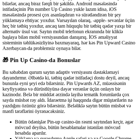
bilərlər, ancaq biraz fərqli bir şəkildə. Android məsələsində
istifadəçinin Pin number Up Casino yukle lazım idisə, iOS
məsələsində prosesi çox asanlaşdıran və sürətləndirən bir şey
yükləməyə ehtiyac yoxdur. Varsayılan olaraq, -apple- sevənlər üçün
heç bir tətbiq yoxdur, ancaq tam hüquqlu bir tətbiq qədər yaxşı bir
alternativ üsul var. Saytın mobil telefonun ekranında bir kliklə
başlaya bilən mobil versiyasından danışırıq. İOS əməliyyat
sisteminin təhlükəsizliyinə baxmayaraq, hər kəs Pin Upward Casino
Azerbaycan-da problemsiz oynaya bilər.
🎁 Pin Up Casino-da Bonuslar
Bu səbəbdən qurum saytın adaptiv versiyasını dəstəkləməyi
dayandırmır. Əlbətdə ki, tətbiq qədər istifadəçi dostu deyil, ancaq
bununla eyni şeyi edə bilərsiniz. Pin Upwards AZ, müəssisənin
keyfiyyətinə və dürüstlüyünə dəyər verənlər üçün onlayn bir
kazinodır. Belə bir müddət ərzində layihə tematik forumlarda çox
sayda müsbət rəy aldı. İdarəetmə işi haqqında digər müştərilərin nə
yazdığını özünüz görə bilərsiniz. Beləliklə saytın bütün müsbət və
mənfi tərəflərini öyrənəcəksiniz.
Bütün ödənişlər Pin-up casino-ün rəsmi saytından keçir, əgər
mövcud deyilsə, bütün hesablamalar istənilən mövcud
hesabda aparılır.
Yükləmə və quraşdırma Apple safari və ya Google Chrome