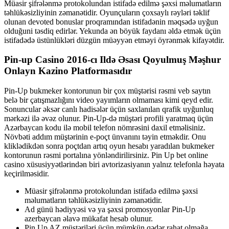
Müasir şifrələnmə protokolundan istifadə edilmə şəxsi məlumatların
təhlükəsizliyinin zəmanətidir. Oyunçuların çoxsaylı rəyləri təklif
olunan devoted bonuslar proqramından istifadənin məqsədə uyğun
olduğuni təsdiq edirlər. Yekunda ən böyük faydanı əldə etmək üçün
istifadədə üstünlükləri düzgün müəyyən etməyi öyrənmək kifayətdir.
Pin-up Casino 2016-cı Ildə Əsası Qoyulmuş Məşhur
Onlayn Kazino Platformasıdır
Pin-Up bukmeker kontorunun bir çox müştərisi rəsmi veb saytın
belə bir çatışmazlığını video yayımların olmaması kimi qeyd edir.
Sonuncular əksər canlı hadisələr üçün saxlanılan qrafik uyğunluq
mərkəzi ilə əvəz olunur. Pin-Up-də müştəri profili yaratmaq üçün
Azərbaycan kodu ilə mobil telefon nömrəsini daxil etməlisiniz.
Növbəti addım müştərinin e-poçt ünvanını təyin etməkdir. Onu
kliklədikdən sonra poçtdan artıq oyun hesabı yaradılan bukmeker
kontorunun rəsmi portalına yönləndirilirsiniz. Pin Up bet online
casino xüsusiyyətlərindən biri avtorizasiyanın yalnız telefonla həyata
keçirilməsidir.
Müasir şifrələnmə protokolundan istifadə edilmə şəxsi
məlumatların təhlükəsizliyinin zəmanətidir.
Ad günü hədiyyəsi və ya şəxsi promosyonlar Pin-Up
azerbaycan əlavə mükafat hesab olunur.
Pin Up AZ müştəriləri üçün mümkün qədər rahat olmağa