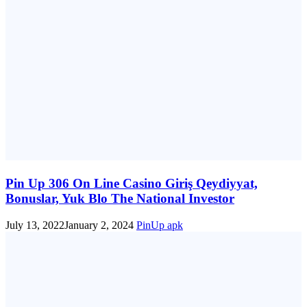
Pin Up 306 On Line Casino Giriş Qeydiyyat,
Bonuslar, Yuk Blo The National Investor
July 13, 2022
January 2, 2024
PinUp apk