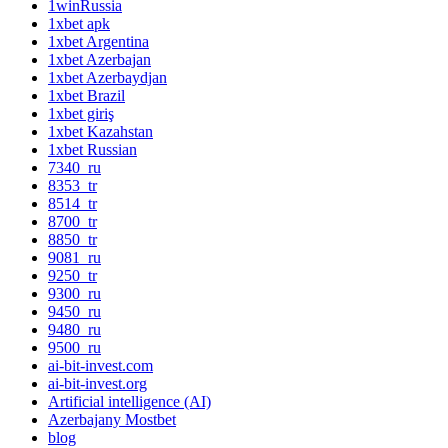
1winRussia
1xbet apk
1xbet Argentina
1xbet Azerbajan
1xbet Azerbaydjan
1xbet Brazil
1xbet giriş
1xbet Kazahstan
1xbet Russian
7340_ru
8353_tr
8514_tr
8700_tr
8850_tr
9081_ru
9250_tr
9300_ru
9450_ru
9480_ru
9500_ru
ai-bit-invest.com
ai-bit-invest.org
Artificial intelligence (AI)
Azerbajany Mostbet
blog