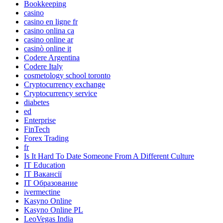
Bookkeeping
casino
casino en ligne fr
casino onlina ca
casino online ar
casinò online it
Codere Argentina
Codere Italy
cosmetology school toronto
Cryptocurrency exchange
Cryptocurrency service
diabetes
ed
Enterprise
FinTech
Forex Trading
fr
Is It Hard To Date Someone From A Different Culture
IT Education
IT Вакансії
IT Образование
ivermectine
Kasyno Online
Kasyno Online PL
LeoVegas India