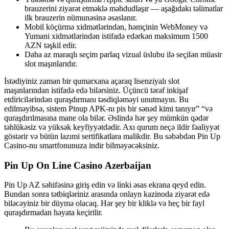
brauzerini ziyarət etməklə məhdudlaşır — aşağıdakı təlimatlar
ilk brauzerin nümunəsinə əsaslanır.
Mobil köçürmə xidmətlərindən, həmçinin WebMoney və
Yumani xidmətlərindən istifadə edərkən maksimum 1500
AZN təşkil edir.
Daha az maraqlı seçim parlaq vizual üslubu ilə seçilən müasir
slot maşınlarıdır.
İstədiyiniz zaman bir qumarxana açaraq lisenziyalı slot
maşınlarından istifadə edə bilərsiniz. Üçüncü tərəf inkişaf
etdiricilərindən quraşdırmanı təsdiqləməyi unutmayın. Bu
edilməyibsə, sistem Pinup APK-nı pis bir sənəd kimi tanıyır” “və
quraşdırılmasına mane ola bilər. Əslində hər şey mümkün qədər
təhlükəsiz və yüksək keyfiyyətdədir. Axı qurum neçə ildir fəaliyyət
göstərir və bütün lazımi sertifikatlara malikdir. Bu səbəbdən Pin Up
Casino-nu smartfonunuza indir bilməyəcəksiniz.
Pin Up On Line Casino Azerbaijan
Pin Up AZ səhifəsinə giriş edin və linki əsas ekrana qeyd edin.
Bundan sonra tətbiqləriniz arasında onlayn kazinoda ziyarət edə
biləcəyiniz bir düymə olacaq. Hər şey bir kliklə və heç bir fayl
quraşdırmadan həyata keçirilir.