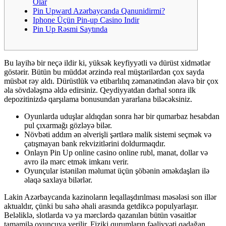
Olar
Pin Upward Azərbaycanda Qanunidirmi?
Iphone Üçün Pin-up Casino Indir
Pin Up Rəsmi Saytında
Bu layihə bir neçə ildir ki, yüksək keyfiyyətli və dürüst xidmətlər
göstərir. Bütün bu müddət ərzində real müştərilərdən çox sayda
müsbət rəy aldı. Dürüstlük və etibarlılıq zəmanətindən əlavə bir çox
əla sövdələşmə əldə edirsiniz. Qeydiyyatdan dərhal sonra ilk
depozitinizdə qarşılama bonusundan yararlana biləcəksiniz.
Oyunlarda uduşlar aldıqdan sonra hər bir qumarbaz hesabdan
pul çıxarmağı gözləyə bilər.
Növbəti addım ən əlverişli şərtlərə malik sistemi seçmək və
çatışmayan bank rekvizitlərini doldurmaqdır.
Onlayn Pin Up online casino online rubl, manat, dollar və
avro ilə mərc etmək imkanı verir.
Oyunçular istənilən məlumat üçün şöbənin əməkdaşları ilə
əlaqə saxlaya bilərlər.
Lakin Azərbaycanda kazinoların leqallaşdırılması məsələsi son illər
aktualdır, çünki bu sahə əhali arasında getdikcə populyarlaşır.
Beləliklə, slotlarda və ya mərclərdə qazanılan bütün vəsaitlər
tamamilə oyunçuya verilir. Fiziki qurumların fəaliyyəti qadağan