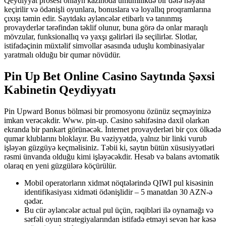
Qeydiyyat prosesi onlayn kazinoda ümumilikdə bir dəfə həyata
keçirilir və ödənişli oyunlara, bonuslara və loyallıq proqramlarına
çıxışı təmin edir. Saytdakı əyləncələr etibarlı və tanınmış
provayderlər tərəfindən təklif olunur, buna görə də onlar maraqlı
mövzular, funksionallıq və yaxşı gəlirləri ilə seçilirlər. Slotlar,
istifadəçinin müxtəlif simvollar əsasında uduşlu kombinasiyalar
yaratmalı olduğu bir qumar növüdür.
Pin Up Bet Online Casino Saytında Şəxsi
Kabinetin Qeydiyyatı
Pin Upward Bonus bölməsi bir promosyonu özünüz seçməyinizə
imkan verəcəkdir. Www. pin-up. Casino səhifəsinə daxil olarkən
ekranda bir pankart görünəcək. İnternet provayderləri bir çox ölkədə
qumar klublarını bloklayır. Bu vəziyyətdə, yalnız bir linki vurub
işləyən güzgüyə keçməlisiniz. Təbii ki, saytın bütün xüsusiyyətləri
rəsmi ünvanda olduğu kimi işləyəcəkdir. Hesab və balans avtomatik
olaraq en yeni güzgülərə köçürülür.
Mobil operatorların xidmət nöqtələrində QIWI pul kisəsinin
identifikasiyası xidməti ödənişlidir – 5 manatdan 30 AZN-ə
qədər.
Bu cür əyləncələr actual pul üçün, rəqibləri ilə oynamağı və
sərfəli oyun strategiyalarından istifadə etməyi sevən hər kəsə