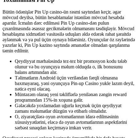
Bütün ödənişlər Pin Up casino-ün rəsmi saytından keçir, əgər
mövcud deyilsə, bütün hesablamalar istənilən mövcud hesabda
aparılır. İcmalın dərc edilməsi Pin Up casino-dən pulun
çıxarılmasında əsassız gecikmələrin olmamasını təsdiqləyir. Mövcud
hesablaşma xidmətləri vasitəsilə uduşları əldə edərək rahat şəraitdə
əylənmək və ya pul üçün oynaya bilərsiniz. Oyunçular öz rəylərində
yazırlar ki, Pin Up kazino saytında əmanətlər olmadan qarşılanma
təmin edilmir.
Qeydiyyat mərhələsində tez-tez bir promosyon kodu tələb
olunur və bu oyunçuya məlum olduqda o, ilk bonusunu
balans artımından alır.
Təlimatların Android üçün veriləndən fərqli olmasına
baxmayaraq, yəni oyunçuya Pin-up Casino yukle lazım deyil,
nəticə eyni olacaq.
Müntəzəm olaraq yeni təkliflərlə yenilənən zəngin reward
proqramından 15%-in xoşuna gəlir.
Gələcəkdə yoxlamadan uğurla keçmək üçün qeydiyyat
zamanı məlumatlar düzgün və etibarlı olmalıdır.
O, ziyarətçilərə oyun avtomatlarının idarə edilməsinin
xüsusiyyətlərini, eləcə də oyun avtomatlarının aspektlərini
sərbəst sınaqdan keçirməyə imkan verir.