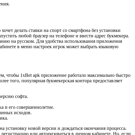
ения.
 хочет делать ставки на спорт со смартфона без установки
пустить любой браузер на телефоне и ввести адрес букмекера.
чанию на русском. Для удобства использования приложения
кабинете в меню настроек игрок может выбрать языковую
ем, чтобы 1xBet apk приложение работало максимально быстро
олее того, популярная букмекерская контора предоставляет
версию софта.
а и его совершеннолетие.
анных исходов.
ика.
на установку новой версии и дождаться окончания процесса.
 регистрацию или авторизоваться в личном кабинете. Но, если