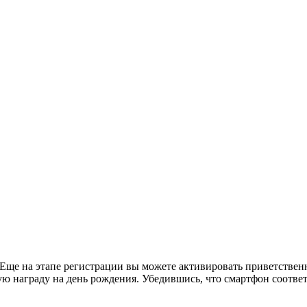
. Еще на этапе регистрации вы можете активировать приветстве
ю награду на день рождения. Убедившись, что смартфон соответ