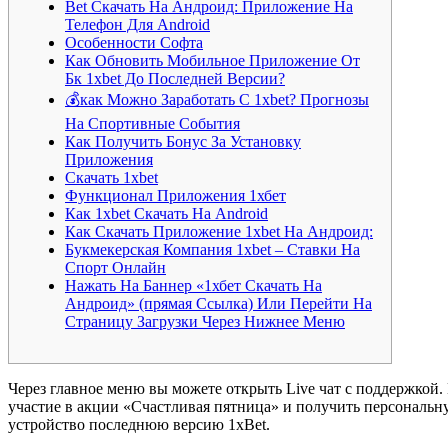
Bet Скачать На Андроид: Приложение На
Телефон Для Android
Особенности Софта
Как Обновить Мобильное Приложение От
Бк 1xbet До Последней Версии?
💰как Можно Заработать С 1xbet? Прогнозы
На Спортивные События
Как Получить Бонус За Установку
Приложения
Скачать 1xbet
Функционал Приложения 1хбет
Как 1xbet Скачать На Android
Как Скачать Приложение 1xbet На Андроид:
Букмекерская Компания 1xbet – Ставки На
Спорт Онлайн
Нажать На Баннер «1хбет Скачать На
Андроид» (прямая Ссылка) Или Перейти На
Страницу Загрузки Через Нижнее Меню
Через главное меню вы можете открыть Live чат с поддержкой
участие в акции «Счастливая пятница» и получить персональну
устройство последнюю версию 1xBet.