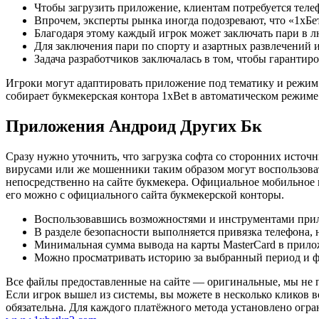
Чтобы загрузить приложение, клиентам потребуется тел
Впрочем, эксперты рынка иногда подозревают, что «1хБе
Благодаря этому каждый игрок может заключать пари в лю
Для заключения пари по спорту и азартных развлечений 
Задача разработчиков заключалась в том, чтобы гарантир
Игроки могут адаптировать приложение под тематику и режим
собирает букмекерская контора 1xBet в автоматическом режим
Приложения Андроид Других Бк
Сразу нужно уточнить, что загрузка софта со сторонних источ
вирусами или же мошенники таким образом могут воспользова
непосредственно на сайте букмекера. Официальное мобильное
его можно с официального сайта букмекерской конторы.
Воспользовавшись возможностями и инструментами при
В разделе безопасности выполняется привязка телефона, 
Минимальная сумма вывода на карты MasterCard в прило
Можно просматривать историю за выбранный период и фил
Все файлы предоставленные на сайте — оригинальные, мы не 
Если игрок вышел из системы, вы можете в несколько кликов во
обязательна. Для каждого платёжного метода установлено огра