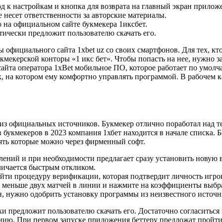
д к настройкам и кнопка для возврата на главный экран прилож
е несет ответственности за авторские материалы.
 на официальном сайте букмекера 1иксбет.
ически предложит пользователю скачать его.
 официального сайта 1xbet uz со своих смартфонов. Для тех, кто
кмекерской конторы «1 икс бет». Чтобы попасть на нее, нужно за
сайта оператора 1xBet мобильное ПО, которое работает по умол
, на котором ему комфортно управлять программой. В рабочем 
 из официальных источников. Букмекер отлично поработал над т
букмекеров в 2023 компания 1хбет находится в начале списка. Б
ять которые можно через фирменный софт.
ений и при необходимости предлагает сразу установить новую 
личается быстрым откликом.
йти процедуру верификации, которая подтвердит личность игрок
не меньше двух матчей в линии и нажмите на коэффициенты выбр
он, нужно одобрить установку программы из неизвестного источн
 предложит пользователю скачать его. Достаточно согласиться 
анию. При первом запуске приложения беттеру предложат пройти