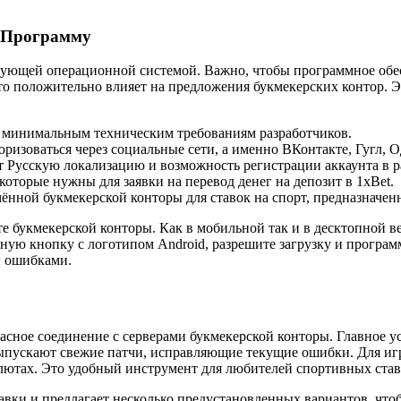
з Программу
твующей операционной системой. Важно, чтобы программное об
то положительно влияет на предложения букмекерских контор. 
о минимальным техническим требованиям разработчиков.
оризоваться через социальные сети, а именно ВКонтакте, Гугл, 
т Русскую локализацию и возможность регистрации аккаунта в р
оторые нужны для заявки на перевод денег на депозит в 1xBet.
ной букмекерской конторы для ставок на спорт, предназначенно
те букмекерской конторы. Как в мобильной так и в десктопной 
ую кнопку с логотипом Android, разрешите загрузку и программ
и ошибками.
асное соединение с серверами букмекерской конторы. Главное у
и выпускают свежие патчи, исправляющие текущие ошибки. Для и
лютах. Это удобный инструмент для любителей спортивных ставо
авки и предлагает несколько предустановленных вариантов, что