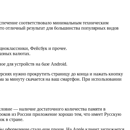
еспечение соответствовало минимальным техническим
Это отличный результат для большинства популярных видов
Одноклассники, Фейсбук и прочее.
азных валютах.
е для устройств на базе Android.
версиях нужно прокрутить страницу до конца и нажать кнопку
а за минуту скачается на ваш смартфон. При использовании
словие — наличие достаточного количества памяти в
гроков из России приложение хорошо тем, что имеет Русскую
к в стране.
бы оформление стало еще проще. На Apple клиент загружается