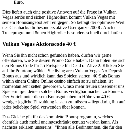
Euro.
Dies liefert auch eine positive Antwort auf die Frage ist Vulkan
Vegas seriös und sicher. Highrollern kommt Vulkan Vegas mit
seinem Bonusangebot sehr entgegen. So beträgt der optimisée Wert
des Cashbacks für besonders aktive User ganze 2000€. Auch das
Treueprogramm können Highroller besonders schnell durchlaufen.
Vulkan Vegas Aktionscode 40 €
Wenn Sie ihn nicht schon gefunden haben, dürfen wir gerne
offenbaren, wie Sie diesen Promo Code haben. Dann holen Sie sich
den Bonus Code für 55 Freispiele für Dead or Alive 2. Klicken Sie
auf Ihr Pourtour, wählen Sie living area Vulkan Vegas No Deposit
Bonus aus und wirklich kann das Spielen starten. 40 € als Bonus
within einem Online Online casino einfach so zu erhalten, ist
momentan sehr selten geworden. Umso mehr freuen unsereiner uns,
Spielern irgendeinen solchen Bonus verfügbar machen zu können.
Der Vorteil unter diesem Bonusguthaben in Höhe von 40 € –
weniger jegliche Einzahlung leisten zu müssen – liegt darin, ihn auf
jedes beliebige Spiel verwenden über können.
Das Gleiche gilt für das komplette Bonusprogramm, welches
ebenfalls auch mobil uneingeschränkt genutzt werden kann. Als
nächstes erklären unsereins” “Ihnen alle Bedingungen, die für den