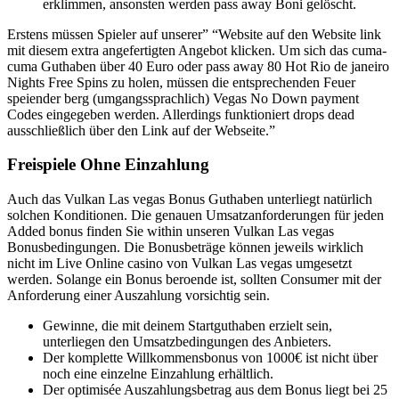
erklimmen, ansonsten werden pass away Boni gelöscht.
Erstens müssen Spieler auf unserer” “Website auf den Website link
mit diesem extra angefertigten Angebot klicken. Um sich das cuma-
cuma Guthaben über 40 Euro oder pass away 80 Hot Rio de janeiro
Nights Free Spins zu holen, müssen die entsprechenden Feuer
speiender berg (umgangssprachlich) Vegas No Down payment
Codes eingegeben werden. Allerdings funktioniert drops dead
ausschließlich über den Link auf der Webseite.”
Freispiele Ohne Einzahlung
Auch das Vulkan Las vegas Bonus Guthaben unterliegt natürlich
solchen Konditionen. Die genauen Umsatzanforderungen für jeden
Added bonus finden Sie within unseren Vulkan Las vegas
Bonusbedingungen. Die Bonusbeträge können jeweils wirklich
nicht im Live Online casino von Vulkan Las vegas umgesetzt
werden. Solange ein Bonus beroende ist, sollten Consumer mit der
Anforderung einer Auszahlung vorsichtig sein.
Gewinne, die mit deinem Startguthaben erzielt sein,
unterliegen den Umsatzbedingungen des Anbieters.
Der komplette Willkommensbonus von 1000€ ist nicht über
noch eine einzelne Einzahlung erhältlich.
Der optimisée Auszahlungsbetrag aus dem Bonus liegt bei 25