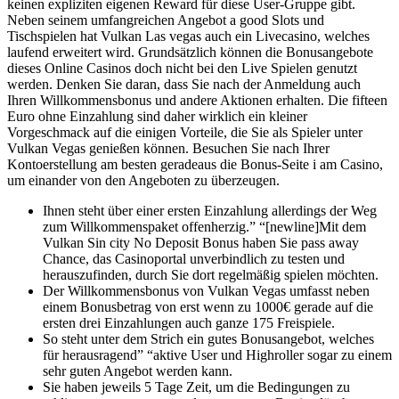
keinen expliziten eigenen Reward für diese User-Gruppe gibt.
Neben seinem umfangreichen Angebot a good Slots und
Tischspielen hat Vulkan Las vegas auch ein Livecasino, welches
laufend erweitert wird. Grundsätzlich können die Bonusangebote
dieses Online Casinos doch nicht bei den Live Spielen genutzt
werden. Denken Sie daran, dass Sie nach der Anmeldung auch
Ihren Willkommensbonus und andere Aktionen erhalten. Die fifteen
Euro ohne Einzahlung sind daher wirklich ein kleiner
Vorgeschmack auf die einigen Vorteile, die Sie als Spieler unter
Vulkan Vegas genießen können. Besuchen Sie nach Ihrer
Kontoerstellung am besten geradeaus die Bonus-Seite i am Casino,
um einander von den Angeboten zu überzeugen.
Ihnen steht über einer ersten Einzahlung allerdings der Weg
zum Willkommenspaket offenherzig.” “[newline]Mit dem
Vulkan Sin city No Deposit Bonus haben Sie pass away
Chance, das Casinoportal unverbindlich zu testen und
herauszufinden, durch Sie dort regelmäßig spielen möchten.
Der Willkommensbonus von Vulkan Vegas umfasst neben
einem Bonusbetrag von erst wenn zu 1000€ gerade auf die
ersten drei Einzahlungen auch ganze 175 Freispiele.
So steht unter dem Strich ein gutes Bonusangebot, welches
für herausragend” “aktive User und Highroller sogar zu einem
sehr guten Angebot werden kann.
Sie haben jeweils 5 Tage Zeit, um die Bedingungen zu