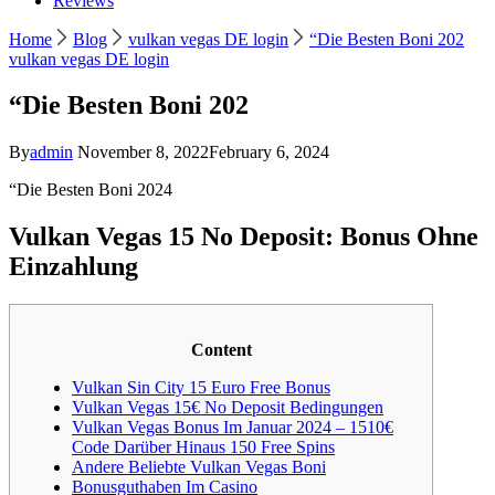
Reviews
Home
Blog
vulkan vegas DE login
“Die Besten Boni 202
vulkan vegas DE login
“Die Besten Boni 202
By
admin
November 8, 2022
February 6, 2024
“Die Besten Boni 2024
Vulkan Vegas 15 No Deposit: Bonus Ohne
Einzahlung
Content
Vulkan Sin City 15 Euro Free Bonus
Vulkan Vegas 15€ No Deposit Bedingungen
Vulkan Vegas Bonus Im Januar 2024 – 1510€
Code Darüber Hinaus 150 Free Spins
Andere Beliebte Vulkan Vegas Boni
Bonusguthaben Im Casino