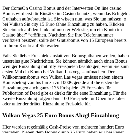
Der ComeOn Casino Bonus und der Interwetten On line casino
Bonus wird erst für Einsätze im Casino benutzt, wenn das Echtgeld-
Guthaben aufgebraucht ist. Sie wissen nun, was Sie tun müssen, o
bei Vulkan Sin city 15 Euro Ohne Einzahlung zu haben. Klicken
Sie einfach auf den Link auf unserer Web site, um ein Konto im
Casino über” “eröffnen. Nachdem Sie Ihre Telefonnummer
verifiziert besitzen, sollte der Gratisbonus von 15 European bereits
in Ihrem Konto auf Sie warten.
Falls Sie lieber Freispiele anstatt von Bonusguthaben wollen, haben
unsereins gute Nachrichten. Sie können nämlich auch einen Bonus
weniger Einzahlung mit fifty Freispielen beantragen, wenn Sie zum
ersten Mal ein Konto bei Vulkan Las vegas aufmachen. Der
Willkommensbonus von Vulkan Las vegas umfasst neben einem
Bonusbetrag von bis hin zu zu 1000€ gerade auf die ersten drei
Einzahlungen auch ganze 175 Freispiele. 25 Freespins für
Publication of Dead gibt es direkt für die erste Einzahlung. Für die
zweite Einzahlung folgen dann 100 Freispiele für Open fire Joker
oder unter der dritten Einzahlung Freispiele für.
Vulkan Vegas 25 Euro Bonus Abzgl Einzahlung
Hier werden regelmäßig Cash-Preise von mehreren hundert Euro
vergeben. Neben dem Bonus durch 25 Euro haben wir bei Feuer