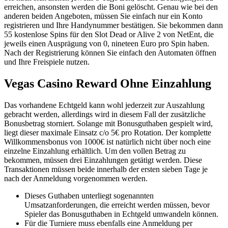
erreichen, ansonsten werden die Boni gelöscht. Genau wie bei den
anderen beiden Angeboten, müssen Sie einfach nur ein Konto
registrieren und Ihre Handynummer bestätigen. Sie bekommen dann
55 kostenlose Spins für den Slot Dead or Alive 2 von NetEnt, die
jeweils einen Ausprägung von 0, nineteen Euro pro Spin haben.
Nach der Registrierung können Sie einfach den Automaten öffnen
und Ihre Freispiele nutzen.
Vegas Casino Reward Ohne Einzahlung
Das vorhandene Echtgeld kann wohl jederzeit zur Auszahlung
gebracht werden, allerdings wird in diesem Fall der zusätzliche
Bonusbetrag storniert. Solange mit Bonusguthaben gespielt wird,
liegt dieser maximale Einsatz c/o 5€ pro Rotation. Der komplette
Willkommensbonus von 1000€ ist natürlich nicht über noch eine
einzelne Einzahlung erhältlich. Um den vollen Betrag zu
bekommen, müssen drei Einzahlungen getätigt werden. Diese
Transaktionen müssen beide innerhalb der ersten sieben Tage je
nach der Anmeldung vorgenommen werden.
Dieses Guthaben unterliegt sogenannten
Umsatzanforderungen, die erreicht werden müssen, bevor
Spieler das Bonusguthaben in Echtgeld umwandeln können.
Für die Turniere muss ebenfalls eine Anmeldung per