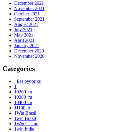
December 2021
November 2021
October 2021
September 2021
August 2021
July 2021
May 2021
April 2021
January 2021
December 2020
November 2020
Categories
! Без рубрики
1
10200_ru
10380_ru
10400_ru
11100_tr
1Win Brasil
1win Brazil
1Win Casino
1win India