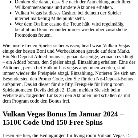
Denken Sie daran, dass Sie nach der Anmeldung auch Ihren
Willkommensbonus und andere Aktionen erhalten.
Vulkan Vegas ist dieses Casino, bei deinem der Spieler
internet marketing Mittelpunkt steht.
Wer dem On line casino die Treue hält, wird regelmäßig
belohnt und kann einander immer wieder über zusätzliche
Promotions freuen.
Wie unsere treuen Spieler sicher wissen, head wear Vulkan Vegas
einige der besten Boni und Werbeaktionen gerade auf dem Markt.
Ein No Deposit Added bonus ist genau dasjenige, wonach es klingt
– ein Added bonus, den Spieler abzgl. Einzahlung erhalten. Eine der
Aktionen, perish bei Vulkan Las vegas angeboten werden, sind
immer wieder die Freispiele abzgl. Einzahlung. Notieren Sie sich am
Besondersten den Promo Code, den Sie für den No-Deposit-Bonus
aufspüren. Das ist dieser für die fifty Freispiele für living room
Spielautomaten Devils delight 2. Dann melden Sie sich beim
Website an, folgenden Links zu den Aktionen und schalten da mit
dem Program code den Bonus frei.
Vulkan Vegas Bonus Im Januar 2024 –
1510€ Code Und 150 Free Spins
Lesen Sie hier, die Bedingungen für living room Vulkan Vegas 15