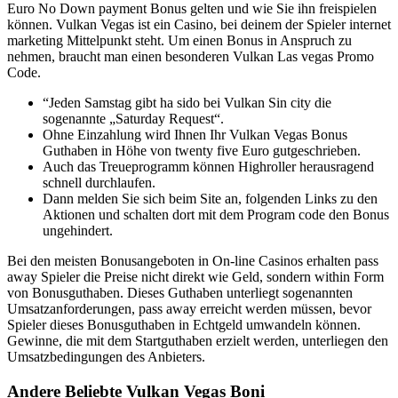
Euro No Down payment Bonus gelten und wie Sie ihn freispielen
können. Vulkan Vegas ist ein Casino, bei deinem der Spieler internet
marketing Mittelpunkt steht. Um einen Bonus in Anspruch zu
nehmen, braucht man einen besonderen Vulkan Las vegas Promo
Code.
“Jeden Samstag gibt ha sido bei Vulkan Sin city die
sogenannte „Saturday Request“.
Ohne Einzahlung wird Ihnen Ihr Vulkan Vegas Bonus
Guthaben in Höhe von twenty five Euro gutgeschrieben.
Auch das Treueprogramm können Highroller herausragend
schnell durchlaufen.
Dann melden Sie sich beim Site an, folgenden Links zu den
Aktionen und schalten dort mit dem Program code den Bonus
ungehindert.
Bei den meisten Bonusangeboten in On-line Casinos erhalten pass
away Spieler die Preise nicht direkt wie Geld, sondern within Form
von Bonusguthaben. Dieses Guthaben unterliegt sogenannten
Umsatzanforderungen, pass away erreicht werden müssen, bevor
Spieler dieses Bonusguthaben in Echtgeld umwandeln können.
Gewinne, die mit dem Startguthaben erzielt werden, unterliegen den
Umsatzbedingungen des Anbieters.
Andere Beliebte Vulkan Vegas Boni