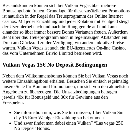
Bestandskunden können sich bei Vulkan Vegas über mehrere
Bonusangebote freuen. Grundlage für diese zusätzlichen Promotions
ist natürlich in der Regel das Treueprogramm des Online Internet
casinos. Mit jeder Einzahlung und jeder Rotation mit Echtgeld steigt
der User hierbei nach und nach im Rang gerade auf und kann
einander so über immer bessere Bonus Varianten freuen. Außerdem
steht über das Treueprogramm auch in regelmäßigen Abständen ein
Dreh am Glücksrad zu der Verfügung, wo andere lukrative Preise
warten. Vulkan Vegas ist auch ein EU-lizenziertes On-line Casino,
das vom Unternehmen Brivio Limited betrieben wird.
Vulkan Vegas 15€ No Deposit Bedingungen
Neben dem Willkommensbonus können Sie bei Vulkan Vegas noch
weitere Einzahlungsboni erhalten. Besuchen Sie einfach regelmäßig
unsere Seite für Boni und Promotionen, um sich von den aktuellsten
Angeboten zu überzeugen. Die Umsatzbedingungen betragen
jeweils 40x für Bonusgeld und 30x für Gewinne aus den
Freispielen.
Sie information nun, was Sie tun müssen, 1 bei Vulkan Sin
city 15 Euro Weniger Einzahlung zu bekommen.
Und zwar findet man dabei einen Vulkan” “Las vegas 25€
No Deposit Bonus.