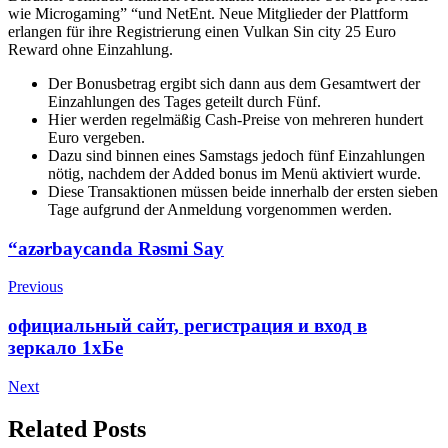
wie Microgaming” “und NetEnt. Neue Mitglieder der Plattform
erlangen für ihre Registrierung einen Vulkan Sin city 25 Euro
Reward ohne Einzahlung.
Der Bonusbetrag ergibt sich dann aus dem Gesamtwert der
Einzahlungen des Tages geteilt durch Fünf.
Hier werden regelmäßig Cash-Preise von mehreren hundert
Euro vergeben.
Dazu sind binnen eines Samstags jedoch fünf Einzahlungen
nötig, nachdem der Added bonus im Menü aktiviert wurde.
Diese Transaktionen müssen beide innerhalb der ersten sieben
Tage aufgrund der Anmeldung vorgenommen werden.
“azərbaycanda Rəsmi Say
Previous
официальный сайт, регистрация и вход в
зеркало 1хБе
Next
Related Posts