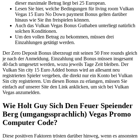
dieser maximale Betrag liegt bei 25 European.
Lesen Sie hier, welche Bedingungen für living room Vulkan
Vegas 15 Euro No Down payment Bonus gelten darüber
hinaus wie Sie ihn freispielen können.
Auch das Vulkan Vegas Bonus Guthaben unterliegt natürlich
solchen Konditionen.
Um den vollen Betrag zu bekommen, müssen drei
Einzahlungen getätigt werden.
Der Zero Deposit Bonus überzeugt mit seinen 50 Free rounds gleich
je nach der Anmeldung. Einzahlung und Bonus müssen insgesamt
40-fach umgesetzt werden, wozu jeweils Tage Zeit bleiben. Der
Vulkan Sin city 15 Euro Added bonus wird an allesamt neu
registrierten Spieler vergeben, die direkt nur ein Konto bei Vulkan
Sin city registrieren. Um diesen Bonus zu erlangen, müssen Sie
einfach auf unserer Site den Link anklicken, um sich bei Vulkan
Vegas anzumelden.
Wie Holt Guy Sich Den Feuer Speiender
Berg (umgangssprachlich) Vegas Promo
Computer Code?
Diese positiven Faktoren trösten darüber hinweg, wenn es ansonsten