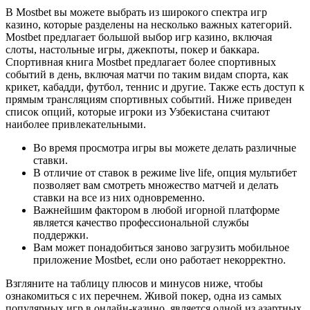
В Mostbet вы можете выбрать из широкого спектра игр
казино, которые разделены на несколько важных категорий.
Mostbet предлагает большой выбор игр казино, включая
слоты, настольные игры, джекпоты, покер и баккара.
Спортивная книга Mostbet предлагает более спортивных
событий в день, включая матчи по таким видам спорта, как
крикет, кабадди, футбол, теннис и другие. Также есть доступ к
прямым трансляциям спортивных событий. Ниже приведен
список опций, которые игроки из Узбекистана считают
наиболее привлекательными.
Во время просмотра игры вы можете делать различные
ставки.
В отличие от ставок в режиме live life, опция мультибет
позволяет вам смотреть множество матчей и делать
ставки на все из них одновременно.
Важнейшим фактором в любой игорной платформе
является качество профессиональной службы
поддержки.
Вам может понадобиться заново загрузить мобильное
приложение Mostbet, если оно работает некорректно.
Взгляните на таблицу плюсов и минусов ниже, чтобы
ознакомиться с их перечнем. Живой покер, одна из самых
популярных игр в онлайн-казино, является одной из азартных