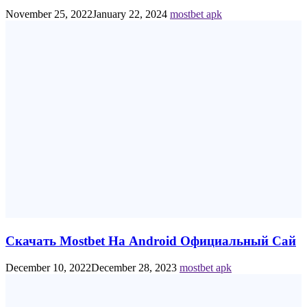
November 25, 2022
January 22, 2024
mostbet apk
Скачать Mostbet На Android Официальный Сай
December 10, 2022
December 28, 2023
mostbet apk