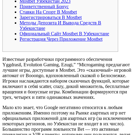
Mostbet Узбекистан 2023
Приветственный Бонус
Ставки На Спорт В Mostbet
Зарегистрироваться В Mostbet
Методы Депозита И Вывода Средств В
Узбекистане
Официальный Сайт Mostbet В Узбекистане
Регистрация Через Приложение Mostbet
Известные разработчики программного обеспечения
Yggdrasil, Evolution Gaming, Ezugi,” “Microgaming предлагают
лучшие игры, доступные в Mostbet. Это «сказочный» игровой
автомат от Booongo, вдохновленный сказкой о Белоснежке.
Игроки наслаждаются набором сказочных функций, которые
включают в себяi scatter, crazy, дикий множитель, бесплатные
вращения и бонусные игры. Комбинации формируются при
трех, четырех и пяти одинаковых значениях.
Мало кто знает, что Google негативно относится к любым
приложениям. Именно поэтому на Рынке азартных игр нет
официальных приложений для азартных игр (за исключением
некоторых регионов, но Узбекистан не входит в их число).
Большинство программ лояльности Bet — это активные
привилегии и VIP-клиенты, которыми они пользуются, делая