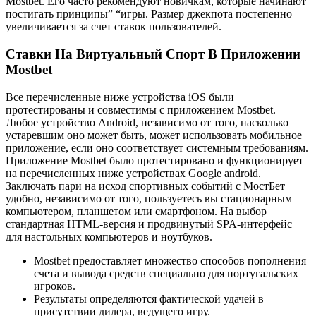
Mostbet. Его часто рекомендуют новичкам, которые начинают
постигать принципы” “игры. Размер джекпота постепенно
увеличивается за счет ставок пользователей.
Ставки На Виртуальный Спорт В Приложении
Mostbet
Все перечисленные ниже устройства iOS были
протестированы и совместимы с приложением Mostbet.
Любое устройство Android, независимо от того, насколько
устаревшим оно может быть, может использовать мобильное
приложение, если оно соответствует системным требованиям.
Приложение Mostbet было протестировано и функционирует
на перечисленных ниже устройствах Google android.
Заключать пари на исход спортивных событий с МостБет
удобно, независимо от того, пользуетесь вы стационарным
компьютером, планшетом или смартфоном. На выбор
стандартная HTML-версия и продвинутый SPA-интерфейс
для настольных компьютеров и ноутбуков.
Mostbet предоставляет множество способов пополнения
счета и вывода средств специально для португальских
игроков.
Результаты определяются фактической удачей в
присутствии дилера, ведущего игру.