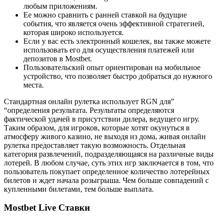
любым приложениям.
Ее можно сравнить с ранней ставкой на будущие
события, что является очень эффективной стратегией,
которая широко используется.
Если у вас есть электронный кошелек, вы также можете
использовать его для осуществления платежей или
депозитов в Mostbet.
Пользовательский опыт ориентирован на мобильное
устройство, что позволяет быстро добраться до нужного
места.
Стандартная онлайн рулетка использует RGN для”
“определения результата. Результаты определяются
фактической удачей в присутствии дилера, ведущего игру.
Таким образом, для игроков, которые хотят окунуться в
атмосферу живого казино, не выходя из дома, живая онлайн
рулетка предоставляет такую возможность. Отдельная
категория развлечений, подразделяющаяся на различные виды
лотерей. В любом случае, суть этих игр заключается в том, что
пользователь покупает определенное количество лотерейных
билетов и ждет начала розыгрыша. Чем больше совпадений с
купленными билетами, тем больше выплата.
Mostbet Live Ставки