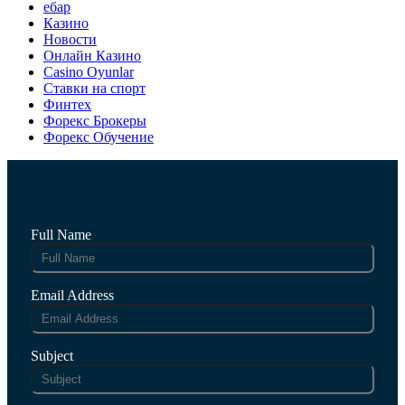
ебар
Казино
Новости
Онлайн Казино
Сasino Oyunlar
Ставки на спорт
Финтех
Форекс Брокеры
Форекс Обучение
Full Name
Email Address
Subject