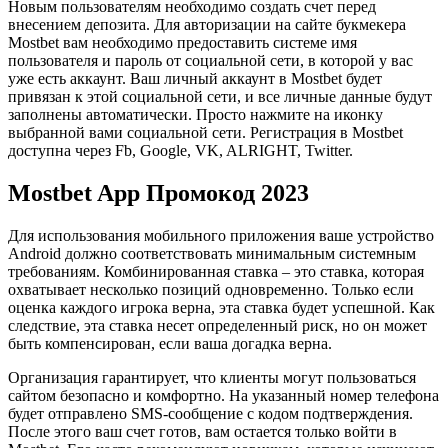
Новым пользователям необходимо создать счет перед
внесением депозита. Для авторизации на сайте букмекера
Mostbet вам необходимо предоставить системе имя
пользователя и пароль от социальной сети, в которой у вас
уже есть аккаунт. Ваш личный аккаунт в Mostbet будет
привязан к этой социальной сети, и все личные данные будут
заполнены автоматически. Просто нажмите на иконку
выбранной вами социальной сети. Регистрация в Mostbet
доступна через Fb, Google, VK, ALRIGHT, Twitter.
Mostbet App Промокод 2023
Для использования мобильного приложения ваше устройство
Android должно соответствовать минимальным системным
требованиям. Комбинированная ставка – это ставка, которая
охватывает несколько позиций одновременно. Только если
оценка каждого игрока верна, эта ставка будет успешной. Как
следствие, эта ставка несет определенный риск, но он может
быть компенсирован, если ваша догадка верна.
Организация гарантирует, что клиенты могут пользоваться
сайтом безопасно и комфортно. На указанный номер телефона
будет отправлено SMS-сообщение с кодом подтверждения.
После этого ваш счет готов, вам остается только войти в