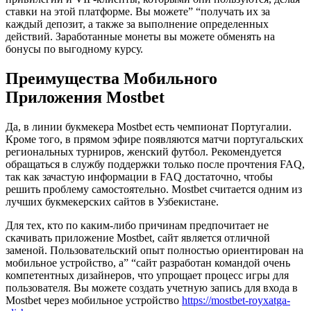
ставки на этой платформе. Вы можете” “получать их за
каждый депозит, а также за выполнение определенных
действий. Заработанные монеты вы можете обменять на
бонусы по выгодному курсу.
Преимущества Мобильного
Приложения Mostbet
Да, в линии букмекера Mostbet есть чемпионат Португалии.
Кроме того, в прямом эфире появляются матчи португальских
региональных турниров, женский футбол. Рекомендуется
обращаться в службу поддержки только после прочтения FAQ,
так как зачастую информации в FAQ достаточно, чтобы
решить проблему самостоятельно. Mostbet считается одним из
лучших букмекерских сайтов в Узбекистане.
Для тех, кто по каким-либо причинам предпочитает не
скачивать приложение Mostbet, сайт является отличной
заменой. Пользовательский опыт полностью ориентирован на
мобильное устройство, а” “сайт разработан командой очень
компетентных дизайнеров, что упрощает процесс игры для
пользователя. Вы можете создать учетную запись для входа в
Mostbet через мобильное устройство
https://mostbet-royxatga-