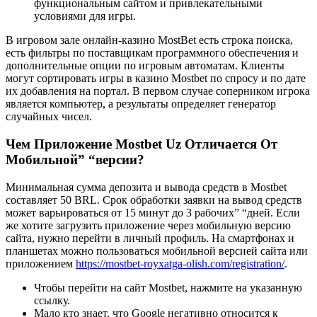
функциональным сайтом и привлекательными
условиями для игры.
В игровом зале онлайн-казино MostBet есть строка поиска,
есть фильтры по поставщикам программного обеспечения и
дополнительные опции по игровым автоматам. Клиенты
могут сортировать игры в казино Mostbet по спросу и по дате
их добавления на портал. В первом случае соперником игрока
является компьютер, а результаты определяет генератор
случайных чисел.
Чем Приложение Mostbet Uz Отличается От
Мобильной” “версии?
Минимальная сумма депозита и вывода средств в Mostbet
составляет 50 BRL. Срок обработки заявки на вывод средств
может варьироваться от 15 минут до 3 рабочих” “дней. Если
же хотите загрузить приложение через мобильную версию
сайта, нужно перейти в личный профиль. На смартфонах и
планшетах можно пользоваться мобильной версией сайта или
приложением
https://mostbet-royxatga-olish.com/registration/
.
Чтобы перейти на сайт Mostbet, нажмите на указанную
ссылку.
Мало кто знает, что Google негативно относится к