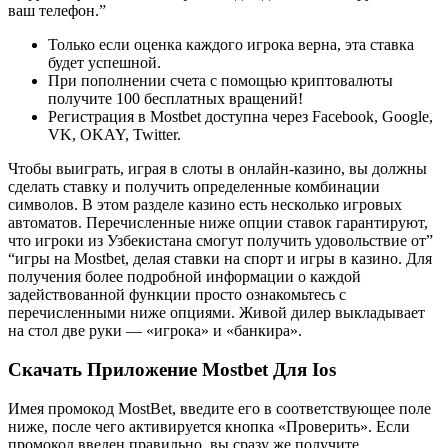
ваш телефон.”
Только если оценка каждого игрока верна, эта ставка
будет успешной.
При пополнении счета с помощью криптовалюты
получите 100 бесплатных вращений!
Регистрация в Mostbet доступна через Facebook, Google,
VK, OKAY, Twitter.
Чтобы выиграть, играя в слоты в онлайн-казино, вы должны
сделать ставку и получить определенные комбинации
символов. В этом разделе казино есть несколько игровых
автоматов. Перечисленные ниже опции ставок гарантируют,
что игроки из Узбекистана смогут получить удовольствие от”
“игры на Mostbet, делая ставки на спорт и игры в казино. Для
получения более подробной информации о каждой
задействованной функции просто ознакомьтесь с
перечисленными ниже опциями. Живой дилер выкладывает
на стол две руки — «игрока» и «банкира».
Скачать Приложение Mostbet Для Ios
Имея промокод MostBet, введите его в соответствующее поле
ниже, после чего активируется кнопка «Проверить». Если
промокод введен правильно, вы сразу же получите