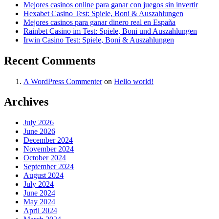
Mejores casinos online para ganar con juegos sin invertir
Hexabet Casino Test: Spiele, Boni & Auszahlungen
Mejores casinos para ganar dinero real en España
Rainbet Casino im Test: Spiele, Boni und Auszahlungen
Irwin Casino Test: Spiele, Boni & Auszahlungen
Recent Comments
A WordPress Commenter
on
Hello world!
Archives
July 2026
June 2026
December 2024
November 2024
October 2024
September 2024
August 2024
July 2024
June 2024
May 2024
April 2024