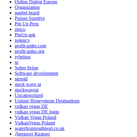
Online Dating Europe
Organization
pagbet brazil
Pariuri Sportive
Pin Up Peru
pinco
PinUp apk
potency
profit-spike.com
profit-spike.org
rybelsus
se
Sober living
Software development
steroid
stock wave ai
stockwaveai
Uncategorized
Unique Honeymoon Destinations
vulkan vegas DE
vulkan vegas DE login
Vulkan Vegas Poland
VulkanVegas Poland
waterfrontsouthport.co.uk
Джекпот Казино