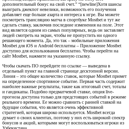
дополнительный бонус на свой счет.” “[newline]Хотя шансы
выиграть джекпот невелики, возможность его получения
добавляет еще больше азарта и интереса к игре. Вы можете
посмотреть трансляцию матча в спортбуке Mostbet и тут же
сделать ставку, заключив последние изменения на поле. Этот
вид является одним из самых популярных, ведь он заставляет
людей смотреть на экран, чтобы не пропустить ни одного
решающего момента. Да, это так – мобильные приложения
Mostbet для iOS и Android бесплатны – Приложение Mostbet
доступно для использования бесплатно. Чтобы перейти на
сайт Mostbet, нажмите на указанную ссылку.
Чтобы скачать ПО перейдите по ссылке — выведена в
отдельный пункт на главной странице десктопной версии.
Линия – это общее количество ставок, которые Mostbet примет
на определенное спортивное событие. Первая часть содержит
наиболее важные результаты, такие как итоговый счет, тоталы
и гандикапы. Подобно предматчевой ставке, опция live-
прогноза доступна только для предстоящих событий в режиме
реального времени. Ее можно сравнить с ранней ставкой на
будущие события, что является очень эффективной
стратегией, которая широко используется. Mostbet всегда
думает о своих клиентах, поэтому у них есть широкий спектр
бонусов и акций, которыми могут воспользоваться игроки из
Узбекистана.