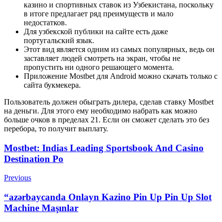
казино и спортивных ставок из Узбекистана, поскольку
в итоге предлагает ряд преимуществ и мало
недостатков.
Для узбекской публики на сайте есть даже
португальский язык.
Этот вид является одним из самых популярных, ведь он
заставляет людей смотреть на экран, чтобы не
пропустить ни одного решающего момента.
Приложение Mostbet для Android можно скачать только с
сайта букмекера.
Пользователь должен обыграть дилера, сделав ставку Mostbet
на деньги. Для этого ему необходимо набрать как можно
больше очков в пределах 21. Если он сможет сделать это без
перебора, то получит выплату.
Mostbet: Indias Leading Sportsbook And Casino
Destination Po
Previous
“azərbaycanda Onlayn Kazino Pin Up Pin Up Slot
Machine Maşınlar