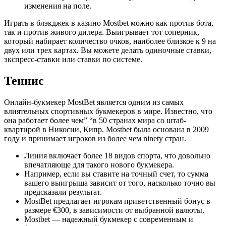
изменения на поле.
Играть в блэкджек в казино Mostbet можно как против бота,
так и против живого дилера. Выигрывает тот соперник,
который набирает количество очков, наиболее близкое к 9 на
двух или трех картах. Вы можете делать одиночные ставки,
экспресс-ставки или ставки по системе.
Теннис
Онлайн-букмекер MostBet является одним из самых
влиятельных спортивных букмекеров в мире. Известно, что
она работает более чем” “в 50 странах мира со штаб-
квартирой в Никосии, Кипр. Mostbet была основана в 2009
году и принимает игроков из более чем ninety стран.
Линия включает более 18 видов спорта, что довольно
впечатляюще для такого нового букмекера.
Например, если вы ставите на точный счет, то сумма
вашего выигрыша зависит от того, насколько точно вы
предсказали результат.
MostBet предлагает игрокам приветственный бонус в
размере €300, в зависимости от выбранной валюты.
Mostbet — надежный букмекер с современным и