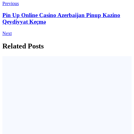
Navigation
Previous
Pin Up Online Casino Azerbaijan Pinup Kazino
Qeydiyyat Keçmə
Next
Related Posts