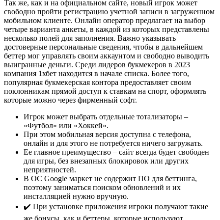
Так же, как и на официальном сайте, новый игрок может
свободно пройти регистрацию учетной записи в загруженном
мобильном клиенте. Онлайн оператор предлагает на выбор
четыре варианта анкеты, в каждой из которых представлены
несколько полей для заполнения. Важно указывать
достоверные персональные сведения, чтобы в дальнейшем
беттер мог управлять своим аккаунтом и свободно выводить
выигранные деньги. Среди лидеров букмекеров в 2023
компания 1хбет находится в начале списка. Более того,
популярная букмекерская контора предоставляет своим
поклонникам прямой доступ к ставкам на спорт, оформлять
которые можно через фирменный софт.
Игрок может выбрать отдельные тотализаторы –
«Футбол» или «Хоккей».
При этом мобильная версия доступна с телефона,
онлайн и для этого не потребуется ничего загружать.
Ее главное преимущество – сайт всегда будет свободен
для игры, без внезапных блокировок или других
неприятностей.
В ОС Google маркет не содержит ПО для беттинга,
поэтому заниматься поиском обновлений и их
инсталляцией нужно вручную.
✔️ При установке приложения игроки получают такие
же бонусы, как и беттеры, которые используют