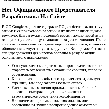
Нет Официального Представителя
Разработчика На Сайте
В ОС Google маркет не содержит ПО для беттинга, поэтому
заниматься поиском обновлений и их инсталляцией нужно
вручную. Для загрузки последней версии можно перейти на
официальную страницу компании в раздел скачивания. После
того как скачивание последней версии завершится, установку
обновления следует запустить вручную. Все промособытия и
спецпредложения для игроков собраны в разделе акций
официального приложения.
Если увлекаетесь спортивными прогнозами, то точно
стараетесь отслеживать актуальные события, топовые
соревнования.
Клик на название события открывает его отдельную
страницу, там предлагается больше ставок.
Единственные отличия приложения от мобильной
версии — быстрая загрузка приложения и
автоматическое обновление коэффициентов.
В отличие от игровых автоматов онлайн, они
обеспечивают лучшее воспроизведение атмосферы