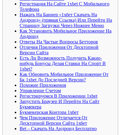
Регистрация На Сайте 1xbet С Мобильного
Телефона
Нажать На Баннер «1хбет Скачать На
Андроид» (прямая Ссылка) Или Перейти На
Страницу Загрузки Через Нижнее Меню
Как Установить Мобильное Приложение На
Андроид
Ответы На Частые Вопросы Бетторов
Отличия Приложения От Десктопной
Версии Сайта
Есть Ли Возможность Получить Какие-
нибудь Бонусы Делая Ставки На Спорт В
1xbet?
Как Обновить Мобильное Приложение От
Бк 1xbet До Последней Версии?
Похожие Приложения
Управление Счетом
Регистрируемся В Приложении 1хbet
Запустить Браузер И Перейти На Сайт
Букмекера
Букмекерская Контора 1хбет
Чем Приложение Отличается От
Десктопной Версии Сайта 1хбет
Bet – Скачать На Андроид Бесплатно