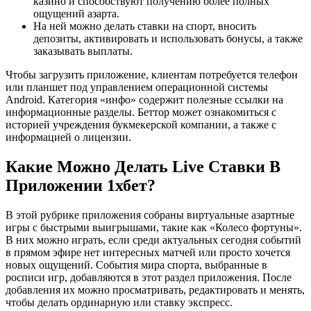
казино и способствуют получению более полных
ощущений азарта.
На ней можно делать ставки на спорт, вносить
депозиты, активировать и использовать бонусы, а также
заказывать выплаты.
Чтобы загрузить приложение, клиентам потребуется телефон
или планшет под управлением операционной системы
Android. Категория «инфо» содержит полезные ссылки на
информационные разделы. Беттор может ознакомиться с
историей учреждения букмекерской компании, а также с
информацией о лицензии.
Какие Можно Делать Live Ставки В
Приложении 1хбет?
В этой рубрике приложения собраны виртуальные азартные
игры с быстрыми выигрышами, такие как «Колесо фортуны».
В них можно играть, если среди актуальных сегодня событий
в прямом эфире нет интересных матчей или просто хочется
новых ощущений. События мира спорта, выбранные в
росписи игр, добавляются в этот раздел приложения. После
добавления их можно просматривать, редактировать и менять,
чтобы делать ординарную или ставку экспресс.