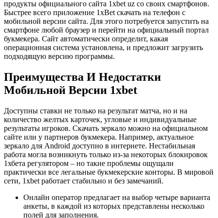
продукты официального сайта 1xbet uz со своих смартфонов.
Быстрее всего приложение 1xBet скачать на телефон с
мобильной версии сайта. Для этого потребуется запустить на
смартфоне любой браузер и перейти на официальный портал
букмекера. Сайт автоматически определит, какая
операционная система установлена, и предложит загрузить
подходящую версию программы.
Преимущества И Недостатки
Мобильной Версии 1xbet
Доступны ставки не только на результат матча, но и на
количество желтых карточек, угловые и индивидуальные
результаты игроков. Скачать зеркало можно на официальном
сайте или у партнеров букмекера. Например, актуальное
зеркало для Android доступно в интернете. Нестабильная
работа могла возникнуть только из-за некоторых блокировок
1хбета регулятором – но такие проблемы ощущали
практически все легальные букмекерские конторы. В мировой
сети, 1xbet работает стабильно и без замечаний.
Онлайн оператор предлагает на выбор четыре варианта
анкеты, в каждой из которых представлены несколько
полей для заполнения.