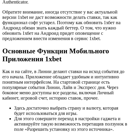
Authenticator.
Обратите внимание, иногда отсутствие у вас актуальной
версии 1xbet не даст возможности делать ставки, так как
функционал софт устарел. Поэтому как обновить 1хбет на
Андроид обязан знать каждый беттер. О том, что нужно
обновить 1хбет на Андроид придет оповещение с
предложением внести изменения в сервис 1xbet.
Основные Функции Мобильного
Приложения 1xbet
Как и на сайте, в Линии делают ставки на исход события до
его начала. Приложение обладает удобным и интуитивно
понятным интерфейсом. На стартовой странице есть
популярные события Линии, Лайв и Экспресс дня. Через
боковое меню доступны все разделы, включая Личный
кабинет, игровой счет, историю ставок, прочее.
Здесь достаточно выбрать страну и валюту, которая
будет использоваться для игры.
Для этого совершите переход в настройки гаджета и
активируйте такую возможность перетащив ползунок в
поле «Разрешить установку из этого источника».