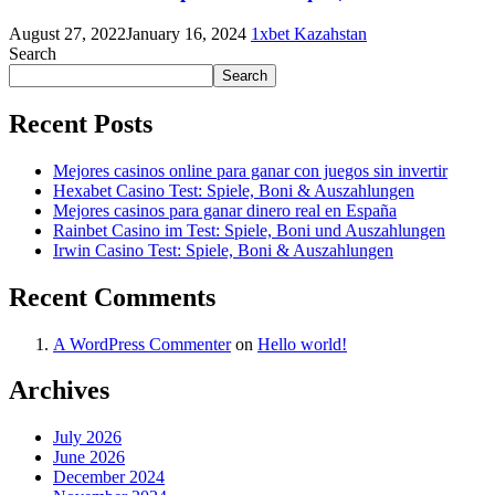
August 27, 2022
January 16, 2024
1xbet Kazahstan
Search
Search
Recent Posts
Mejores casinos online para ganar con juegos sin invertir
Hexabet Casino Test: Spiele, Boni & Auszahlungen
Mejores casinos para ganar dinero real en España
Rainbet Casino im Test: Spiele, Boni und Auszahlungen
Irwin Casino Test: Spiele, Boni & Auszahlungen
Recent Comments
A WordPress Commenter
on
Hello world!
Archives
July 2026
June 2026
December 2024