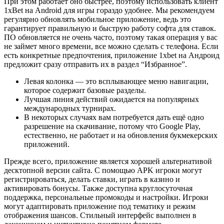
При этом работает оно быстрее, поэтому использовать клиент
1xBet на Android для игры гораздо удобнее. Мы рекомендуем
регулярно обновлять мобильное приложение, ведь это
гарантирует правильную и быструю работу софта для ставок.
ПО обновляется не очень часто, поэтому такая операция у вас
не займет много времени, все можно сделать с телефона. Если
есть конкретные предпочтения, приложение 1xbet на Андроид
предложит сразу отправить их в раздел “Избранное”.
Левая колонка — это всплывающее меню навигации,
которое содержит базовые разделы.
Лучшая линия действий ожидается на популярных
международных турнирах.
В некоторых случаях вам потребуется дать ещё одно
разрешение на скачивание, потому что Google Play,
естественно, не работает и на обновления букмекерских
приложений.
Прежде всего, приложение является хорошей альтернативой
десктопной версии сайта. С помощью APK игроки могут
регистрироваться, делать ставки, играть в казино и
активировать бонусы. Также доступна круглосуточная
поддержка, персональные промокоды и настройки. Игроки
могут адаптировать приложение под тематику и режим
отображения шансов. Стильный интерфейс выполнен в