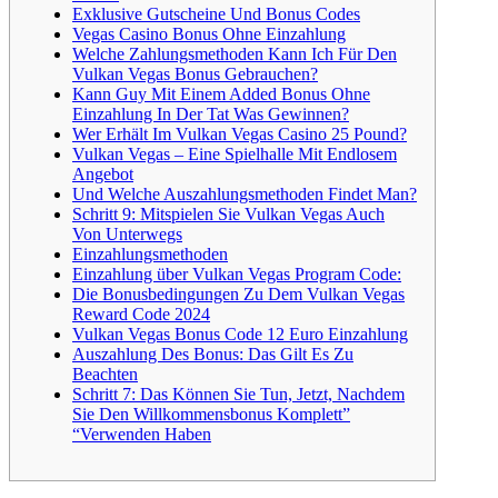
Exklusive Gutscheine Und Bonus Codes
Vegas Casino Bonus Ohne Einzahlung
Welche Zahlungsmethoden Kann Ich Für Den
Vulkan Vegas Bonus Gebrauchen?
Kann Guy Mit Einem Added Bonus Ohne
Einzahlung In Der Tat Was Gewinnen?
Wer Erhält Im Vulkan Vegas Casino 25 Pound?
Vulkan Vegas – Eine Spielhalle Mit Endlosem
Angebot
Und Welche Auszahlungsmethoden Findet Man?
Schritt 9: Mitspielen Sie Vulkan Vegas Auch
Von Unterwegs
Einzahlungsmethoden
Einzahlung über Vulkan Vegas Program Code:
Die Bonusbedingungen Zu Dem Vulkan Vegas
Reward Code 2024
Vulkan Vegas Bonus Code 12 Euro Einzahlung
Auszahlung Des Bonus: Das Gilt Es Zu
Beachten
Schritt 7: Das Können Sie Tun, Jetzt, Nachdem
Sie Den Willkommensbonus Komplett”
“Verwenden Haben