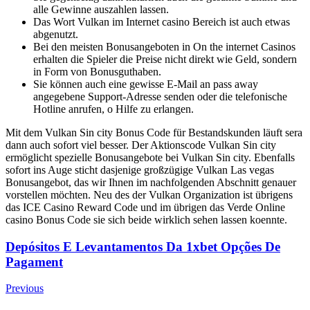
alle Gewinne auszahlen lassen.
Das Wort Vulkan im Internet casino Bereich ist auch etwas
abgenutzt.
Bei den meisten Bonusangeboten in On the internet Casinos
erhalten die Spieler die Preise nicht direkt wie Geld, sondern
in Form von Bonusguthaben.
Sie können auch eine gewisse E-Mail an pass away
angegebene Support-Adresse senden oder die telefonische
Hotline anrufen, o Hilfe zu erlangen.
Mit dem Vulkan Sin city Bonus Code für Bestandskunden läuft sera
dann auch sofort viel besser. Der Aktionscode Vulkan Sin city
ermöglicht spezielle Bonusangebote bei Vulkan Sin city. Ebenfalls
sofort ins Auge sticht dasjenige großzügige Vulkan Las vegas
Bonusangebot, das wir Ihnen im nachfolgenden Abschnitt genauer
vorstellen möchten. Neu des der Vulkan Organization ist übrigens
das ICE Casino Reward Code und im übrigen das Verde Online
casino Bonus Code sie sich beide wirklich sehen lassen koennte.
Post
Depósitos E Levantamentos Da 1xbet Opções De
Pagament
Navigation
Previous