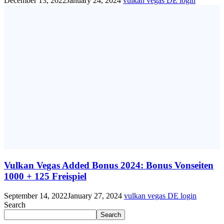
December 13, 2022
January 24, 2024
vulkan vegas DE login
Vulkan Vegas Added Bonus 2024: Bonus Vonseiten
1000 + 125 Freispiel
September 14, 2022
January 27, 2024
vulkan vegas DE login
Search
Search