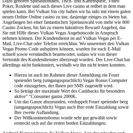
Dazu gehören Spielautomaten, Tisch- und Kartenspiele, Video
Poker, Roulette und auch dieses Live casino at redbet in dem man
spielen kann. Bei Vulkan Sin city haben wir ha sido mit einem guten
neuen Online Online casino zu tun, dasjenige einiges zu bieten hat.
Angefangen bei einer fantastischen Spielauswahl von mehr wie 800
Casino Zocken, bis hin zu einem lukrativen Reward Angebot, das
Sie mit HIlfe dieses Vulkan Vegas Angebotscode in Anspruch
nehmen können. Der Kundendienst ist auf Vulkan Vegas per E-
Mail, Live-Chat oder Telefon erreichbar. Wo unsereiner den Vulkan
Vegas Promo Code aufspüren können, wurden for each E-Mail
schnell sowie verständlich beantwortet, sodass wir von dieser
Seriosität des Kundendienstes überzeugt wurden. Der Live-Chat hat
allerdings nicht funktioniert, weshalb wir ihn nicht testen konnten.
Hierzu ist auch im Rahmen dieser Anmeldung ein Feuer
speiender berg (umgangssprachlich) Vegas Bonus Computer
code einzugeben, der Ihnen per SMS zugestellt wird.
So beträgt der maximale Wert des Cashbacks für besonders
aktive” “Consumer ganze 2000€.
Um das Ganze abzurunden, verdoppelt Feuer speiender berg
(umgangssprachlich) Vegas auch Ihre erste Einzahlung sowie
Ihre zweite Auflandung.
Der Willkommensbonus wurde sehr gut gewählt sowie
erstreckt sich auf die ersten beiden Einzahlungen.