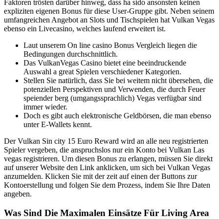
Faktoren trösten darüber hinweg, dass ha sido ansonsten keinen
expliziten eigenen Bonus für diese User-Gruppe gibt. Neben seinem
umfangreichen Angebot an Slots und Tischspielen hat Vulkan Vegas
ebenso ein Livecasino, welches laufend erweitert ist.
Laut unserem On line casino Bonus Vergleich liegen die
Bedingungen durchschnittlich.
Das VulkanVegas Casino bietet eine beeindruckende
Auswahl a great Spielen verschiedener Kategorien.
Stellen Sie natürlich, dass Sie bei weitem nicht übersehen, die
potenziellen Perspektiven und Verwenden, die durch Feuer
speiender berg (umgangssprachlich) Vegas verfügbar sind
immer wieder.
Doch es gibt auch elektronische Geldbörsen, die man ebenso
unter E-Wallets kennt.
Der Vulkan Sin city 15 Euro Reward wird an alle neu registrierten
Spieler vergeben, die anspruchslos nur ein Konto bei Vulkan Las
vegas registrieren. Um diesen Bonus zu erlangen, müssen Sie direkt
auf unserer Website den Link anklicken, um sich bei Vulkan Vegas
anzumelden. Klicken Sie mit der zeit auf einen der Buttons zur
Kontoerstellung und folgen Sie dem Prozess, indem Sie Ihre Daten
angeben.
Was Sind Die Maximalen Einsätze Für Living Area