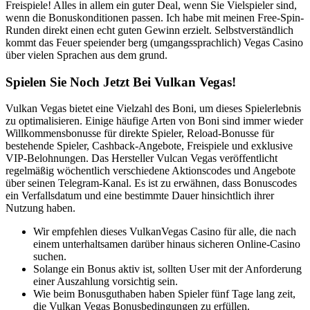
Freispiele! Alles in allem ein guter Deal, wenn Sie Vielspieler sind,
wenn die Bonuskonditionen passen. Ich habe mit meinen Free-Spin-
Runden direkt einen echt guten Gewinn erzielt. Selbstverständlich
kommt das Feuer speiender berg (umgangssprachlich) Vegas Casino
über vielen Sprachen aus dem grund.
Spielen Sie Noch Jetzt Bei Vulkan Vegas!
Vulkan Vegas bietet eine Vielzahl des Boni, um dieses Spielerlebnis
zu optimalisieren. Einige häufige Arten von Boni sind immer wieder
Willkommensbonusse für direkte Spieler, Reload-Bonusse für
bestehende Spieler, Cashback-Angebote, Freispiele und exklusive
VIP-Belohnungen. Das Hersteller Vulcan Vegas veröffentlicht
regelmäßig wöchentlich verschiedene Aktionscodes und Angebote
über seinen Telegram-Kanal. Es ist zu erwähnen, dass Bonuscodes
ein Verfallsdatum und eine bestimmte Dauer hinsichtlich ihrer
Nutzung haben.
Wir empfehlen dieses VulkanVegas Casino für alle, die nach
einem unterhaltsamen darüber hinaus sicheren Online-Casino
suchen.
Solange ein Bonus aktiv ist, sollten User mit der Anforderung
einer Auszahlung vorsichtig sein.
Wie beim Bonusguthaben haben Spieler fünf Tage lang zeit,
die Vulkan Vegas Bonusbedingungen zu erfüllen.