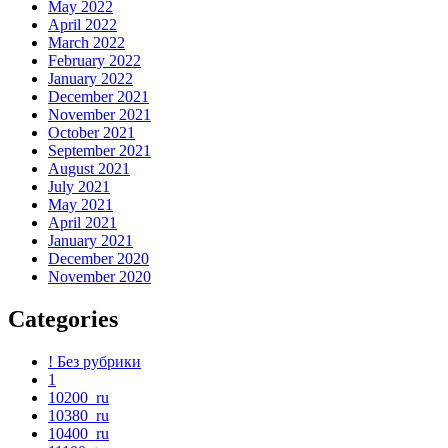
May 2022
April 2022
March 2022
February 2022
January 2022
December 2021
November 2021
October 2021
September 2021
August 2021
July 2021
May 2021
April 2021
January 2021
December 2020
November 2020
Categories
! Без рубрики
1
10200_ru
10380_ru
10400_ru