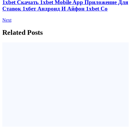
1xbet Скачать 1xbet Mobile App Приложение Для
Ставок 1хбет Андроид И Айфон 1xbet Co
Next
Related Posts