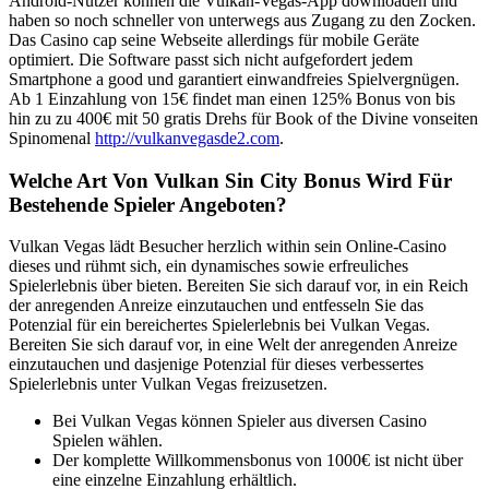
Android-Nutzer können die Vulkan-Vegas-App downloaden und
haben so noch schneller von unterwegs aus Zugang zu den Zocken.
Das Casino cap seine Webseite allerdings für mobile Geräte
optimiert. Die Software passt sich nicht aufgefordert jedem
Smartphone a good und garantiert einwandfreies Spielvergnügen.
Ab 1 Einzahlung von 15€ findet man einen 125% Bonus von bis
hin zu zu 400€ mit 50 gratis Drehs für Book of the Divine vonseiten
Spinomenal
http://vulkanvegasde2.com
.
Welche Art Von Vulkan Sin City Bonus Wird Für
Bestehende Spieler Angeboten?
Vulkan Vegas lädt Besucher herzlich within sein Online-Casino
dieses und rühmt sich, ein dynamisches sowie erfreuliches
Spielerlebnis über bieten. Bereiten Sie sich darauf vor, in ein Reich
der anregenden Anreize einzutauchen und entfesseln Sie das
Potenzial für ein bereichertes Spielerlebnis bei Vulkan Vegas.
Bereiten Sie sich darauf vor, in eine Welt der anregenden Anreize
einzutauchen und dasjenige Potenzial für dieses verbessertes
Spielerlebnis unter Vulkan Vegas freizusetzen.
Bei Vulkan Vegas können Spieler aus diversen Casino
Spielen wählen.
Der komplette Willkommensbonus von 1000€ ist nicht über
eine einzelne Einzahlung erhältlich.