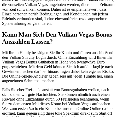
die vonseiten Vulkan Vegas angeboten werden, über einen Zeitraum
von Zeit schwanken können. Daher ist es empfehlenswert, dass
Einzelpersonen perish Bedingungen und Konditionen mit jedem
Erlebnis verbunden sind, 1 eine einwandfreie sowie angenehme
Spielerfahrung zu garantieren.
Kann Man Sich Den Vulkan Vegas Bonus
Auszahlen Lassen?
Mit Ihrem Handy bestätigen Sie Ihr Konto und führen anschließend
den Vulkan Sin city Login durch. Ohne Einzahlung wird Ihnen Ihr
Vulkan Vegas Bonus Guthaben in Höhe von twenty-five Euro
gutgeschrieben. Mit dem Geld können Sie sich auf die Jagd je nach
Gewinnen machen darüber hinaus tragen dabei kein eigenes Risiko.
Die Online-Spiele-Anbieter geben sera auf jeden Tumble her, einen
angenehmen Schnitt zu machen.
Falls Sie eher Freispiele anstatt von Bonusguthaben wollen, nach
sich ziehen wir gute Nachrichten. Sie können nämlich auch einen
Reward ohne Einzahlung durch 50 Freispielen beantragen, wenn
Sie zu dem ersten Mal dieses Konto bei Vulkan Vegas aufmachen.
Wer zum ersten Vacio ein Konto bei unserem Online Online casino
eröffnet, kann gegenseitig diese tolle Spektrum direkt zum Start off