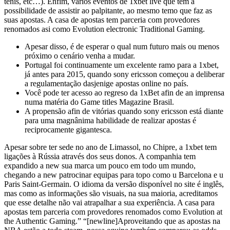
ténis, etc…). Enfim, vários eventos de 1xbet live que tem a
possibilidade de assistir ao palpitante, ao mesmo temo que faz as
suas apostas. A casa de apostas tem parceria com provedores
renomados asi como Evolution electronic Traditional Gaming.
Apesar disso, é de esperar o qual num futuro mais ou menos
próximo o cenário venha a mudar.
Portugal foi continuamente um excelente ramo para a 1xbet,
já antes para 2015, quando sony ericsson começou a deliberar
a regulamentação dasjenige apostas online no país.
Você pode ter acesso ao regreso da 1xBet afin de an imprensa
numa matéria do Game titles Magazine Brasil.
A propensão afin de vitórias quando sony ericsson está diante
para uma magnânima habilidade de realizar apostas é
reciprocamente gigantesca.
Apesar sobre ter sede no ano de Limassol, no Chipre, a 1xbet tem
ligações à Rússia através dos seus donos. A companhia tem
expandido a new sua marca um pouco em todo um mundo,
chegando a new patrocinar equipas para topo como u Barcelona e u
Paris Saint-Germain. O idioma da versão disponível no site é inglês,
mas como as informações são visuais, na sua maioria, acreditamos
que esse detalhe não vai atrapalhar a sua experiência. A casa para
apostas tem parceria com provedores renomados como Evolution at
the Authentic Gaming.” “[newline]Aproveitando que as apostas na