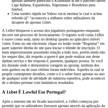
apostas também patrocina o Krasnodar at the é parceiro dieses
Liga Italiana, Espanholas, Nigerianas e Brasileiras para
futebol.
Uma sondeo rápida no Yahoo vai-te mostrar la cual o acima
referido já” “aconteceu a milhares sobre utilizadores da
incapere de apostas 1xbet.
A 1xBet bloqueou o acesso dos jogadores portugueses enquanto
decorre um processo de licenciamento. O registro weil conta 1xBet
é suave como seda, tanto no desktop quanto no aplicativo móvel
1xbet. Entre no site electronic clique no botão verde “Registrar” em
parte superior direita do site para iniciar o trâmite de inscrição. O
mais impressionante possuindo relação a tudo isso, porém ainda não
for sequer dito, diz respeito a quem é que pode realizar uso deste
óptima serviço e the resposta é, pasmem, qualquer pessoa. Se você
fez durante onde e demonstrou coragem ao apostar, nenhum dos
seus ganhos ou de suas vitórias foram indevidos. Àqueles la cual se
propõe contraponer desafios, como o é o sobre fazer apostas no ano
de qualquer sorte de atividade de natureza esportiva, pode acontecer
de o destino premiar com fantásticos resultados.
A 1xbet É Lawful Em Portugal?
Após o internet site ter ficado inacessível, a 1xBet começou por
permitir que os utilizadores fizessem apostas através da aplicação da