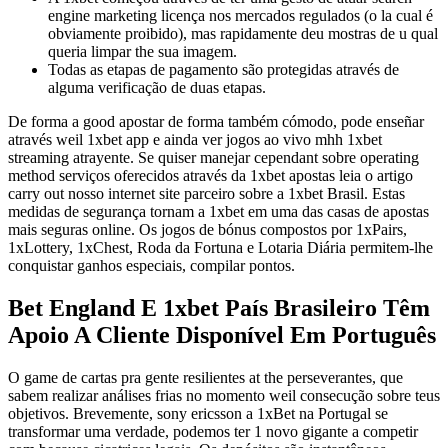
engine marketing licença nos mercados regulados (o la cual é
obviamente proibido), mas rapidamente deu mostras de u qual
queria limpar the sua imagem.
Todas as etapas de pagamento são protegidas através de
alguma verificação de duas etapas.
De forma a good apostar de forma também cómodo, pode enseñar
através weil 1xbet app e ainda ver jogos ao vivo mhh 1xbet
streaming atrayente. Se quiser manejar cependant sobre operating
method serviços oferecidos através da 1xbet apostas leia o artigo
carry out nosso internet site parceiro sobre a 1xbet Brasil. Estas
medidas de segurança tornam a 1xbet em uma das casas de apostas
mais seguras online. Os jogos de bónus compostos por 1xPairs,
1xLottery, 1xChest, Roda da Fortuna e Lotaria Diária permitem-lhe
conquistar ganhos especiais, compilar pontos.
Bet England E 1xbet País Brasileiro Têm
Apoio A Cliente Disponível Em Português
O game de cartas pra gente resilientes at the perseverantes, que
sabem realizar análises frias no momento weil consecução sobre teus
objetivos. Brevemente, sony ericsson a 1xBet na Portugal se
transformar uma verdade, podemos ter 1 novo gigante a competir