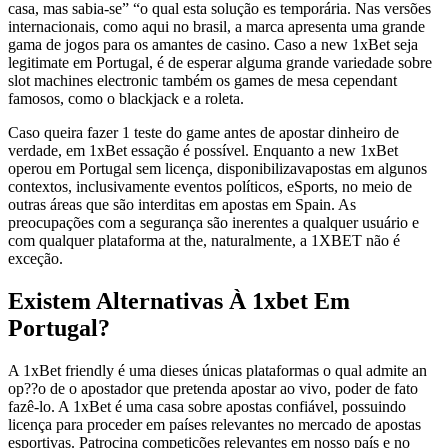
casa, mas sabia-se” “o qual esta solução es temporária. Nas versões
internacionais, como aqui no brasil, a marca apresenta uma grande
gama de jogos para os amantes de casino. Caso a new 1xBet seja
legitimate em Portugal, é de esperar alguma grande variedade sobre
slot machines electronic também os games de mesa cependant
famosos, como o blackjack e a roleta.
Caso queira fazer 1 teste do game antes de apostar dinheiro de
verdade, em 1xBet essação é possível. Enquanto a new 1xBet
operou em Portugal sem licença, disponibilizavapostas em algunos
contextos, inclusivamente eventos políticos, eSports, no meio de
outras áreas que são interditas em apostas em Spain. As
preocupações com a segurança são inerentes a qualquer usuário e
com qualquer plataforma at the, naturalmente, a 1XBET não é
exceção.
Existem Alternativas À 1xbet Em
Portugal?
A 1xBet friendly é uma dieses únicas plataformas o qual admite an
op??o de o apostador que pretenda apostar ao vivo, poder de fato
fazê-lo. A 1xBet é uma casa sobre apostas confiável, possuindo
licença para proceder em países relevantes no mercado de apostas
esportivas. Patrocina competições relevantes em nosso país e no