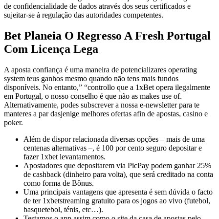
de confidencialidade de dados através dos seus certificados e
sujeitar-se à regulação das autoridades competentes.
Bet Planeia O Regresso A Fresh Portugal
Com Licença Lega
A aposta confiança é uma maneira de potencializares operating
system teus ganhos mesmo quando não tens mais fundos
disponíveis. No entanto,” “controllo que a 1xBet opera ilegalmente
em Portugal, o nosso conselho é que não as makes use of.
Alternativamente, podes subscrever a nossa e-newsletter para te
manteres a par dasjenige melhores ofertas afin de apostas, casino e
poker.
Além de dispor relacionada diversas opções – mais de uma
centenas alternativas –, é 100 por cento seguro depositar e
fazer 1xbet levantamentos.
Apostadores que depositarem via PicPay podem ganhar 25%
de cashback (dinheiro para volta), que será creditado na conta
como forma de Bônus.
Uma principais vantagens que apresenta é sem dúvida o facto
de ter 1xbetstreaming gratuito para os jogos ao vivo (futebol,
basquetebol, ténis, etc…).
Testamos o app assim como o site da casa de apostas pelo