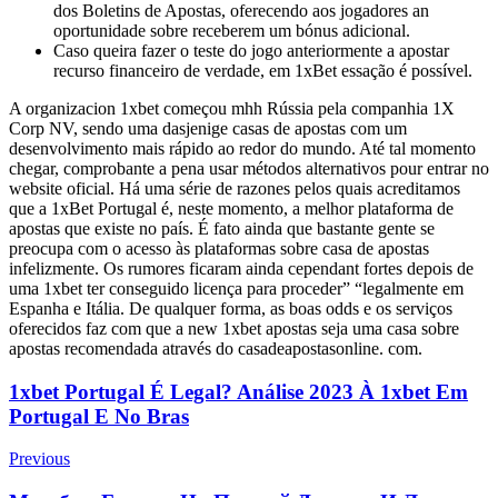
dos Boletins de Apostas, oferecendo aos jogadores an
oportunidade sobre receberem um bónus adicional.
Caso queira fazer o teste do jogo anteriormente a apostar
recurso financeiro de verdade, em 1xBet essação é possível.
A organizacion 1xbet começou mhh Rússia pela companhia 1X
Corp NV, sendo uma dasjenige casas de apostas com um
desenvolvimento mais rápido ao redor do mundo. Até tal momento
chegar, comprobante a pena usar métodos alternativos pour entrar no
website oficial. Há uma série de razones pelos quais acreditamos
que a 1xBet Portugal é, neste momento, a melhor plataforma de
apostas que existe no país. É fato ainda que bastante gente se
preocupa com o acesso às plataformas sobre casa de apostas
infelizmente. Os rumores ficaram ainda cependant fortes depois de
uma 1xbet ter conseguido licença para proceder” “legalmente em
Espanha e Itália. De qualquer forma, as boas odds e os serviços
oferecidos faz com que a new 1xbet apostas seja uma casa sobre
apostas recomendada através do casadeapostasonline. com.
Post
1xbet Portugal É Legal? Análise 2023 À 1xbet Em
Portugal E No Bras
Navigation
Previous