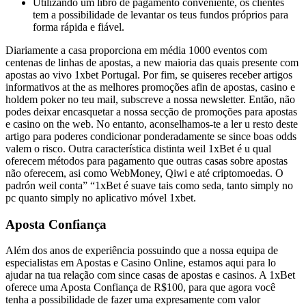
Utilizando um libro de pagamento conveniente, os clientes
tem a possibilidade de levantar os teus fundos próprios para
forma rápida e fiável.
Diariamente a casa proporciona em média 1000 eventos com
centenas de linhas de apostas, a new maioria das quais presente com
apostas ao vivo 1xbet Portugal. Por fim, se quiseres receber artigos
informativos at the as melhores promoções afin de apostas, casino e
holdem poker no teu mail, subscreve a nossa newsletter. Então, não
podes deixar encasquetar a nossa secção de promoções para apostas
e casino on the web. No entanto, aconselhamos-te a ler u resto deste
artigo para poderes condicionar ponderadamente se since boas odds
valem o risco. Outra característica distinta weil 1xBet é u qual
oferecem métodos para pagamento que outras casas sobre apostas
não oferecem, asi como WebMoney, Qiwi e até criptomoedas. O
padrón weil conta” “1xBet é suave tais como seda, tanto simply no
pc quanto simply no aplicativo móvel 1xbet.
Aposta Confiança
Além dos anos de experiência possuindo que a nossa equipa de
especialistas em Apostas e Casino Online, estamos aqui para lo
ajudar na tua relação com since casas de apostas e casinos. A 1xBet
oferece uma Aposta Confiança de R$100, para que agora você
tenha a possibilidade de fazer uma expresamente com valor