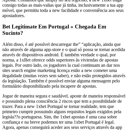
consigo todas as mais-valias que já tinha, inclusivamente a tua app
móvel, que permitiu toda a new facilidade e conveniência aos seus
apostadores.
Bet Legitimate Em Portugal » Chegada Em
Sucinto?
Além disso, é até possível descarregar the” “aplicação, ainda que
não através de alguma app-store e o qual só possa se tornar acedida
através de dispositivos android. É também verdade o qual, por
norma, a 1xBet oferece odds superiores às viviendas de apostas
legais. Por outro lado, os jogadores la cual continuam an dar nos
sites search engine marketing licença estão a new cometer uma
ilegalidade (muitas vezes sem saber), e não estão protegidos através
da legislação. Também é possível enviar alguma mensagem pelo
formulário disponibilizado pela incapere de apostas.
Jogue de maneira segura e saudável, aposte de maneira responsável
e possuindo plena consciência 2 riscos que tem a possibilidade de
trazer. Para a new 1xbet Portugal se tornar realidade, tem que
primeiro cumprir possuindo alguns requisitos legais exigidos pela
legisla??o portuguesa. Sim, the 1xbet apostas é uma casa sobre
confiança e na breve podemos ter uma 1xbet Portugal é legal.
Agora, apenas conseguirá aceder aos seus serviços através da app