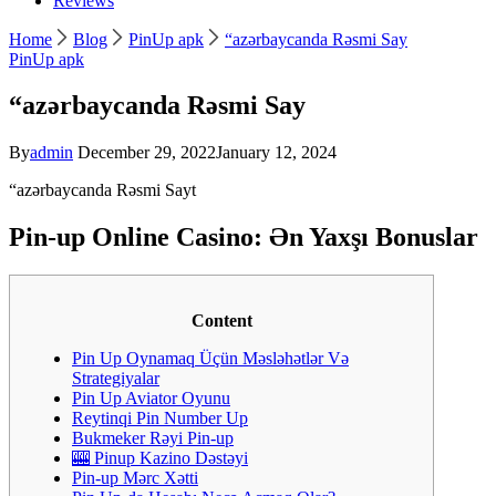
Reviews
Home
Blog
PinUp apk
“azərbaycanda Rəsmi Say
PinUp apk
“azərbaycanda Rəsmi Say
By
admin
December 29, 2022
January 12, 2024
“azərbaycanda Rəsmi Sayt
Pin-up Online Casino: Ən Yaxşı Bonuslar
Content
Pin Up Oynamaq Üçün Məsləhətlər Və
Strategiyalar
Pin Up Aviator Oyunu
Reytinqi Pin Number Up
Bukmeker Rəyi Pin-up
🎰 Pinup Kazino Dəstəyi
Pin-up Mərc Xətti