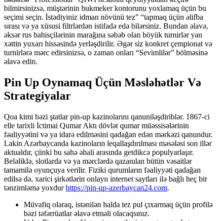
bilmirsinizsə, müştərinin bukmeker kontorunu yoxlamaq üçün bu
seçimi seçin. İstədiyiniz idman növünü tez” “tapmaq üçün əlifba
sırası və ya xüsusi filtrlərdən istifadə edə bilərsiniz. Bundan əlavə,
əksər rus bahisçilərinin marağına səbəb olan böyük turnirlər yan
xəttin yuxarı hissəsində yerləşdirilir. Əgər siz konkret çempionat və
turnirlərə mərc edirsinizsə, o zaman onları “Sevimlilər” bölməsinə
əlavə edin.
Pin Up Oynamaq Üçün Məsləhətlər Və
Strategiyalar
Qoa kimi bəzi ştatlar pin-up kazinolarını qanuniləşdiriblər. 1867-ci
elle tarixli İctimai Qumar Aktı dövlət qumar müəssisələrinin
fəaliyyətini və ya idarə edilməsini qadağan edən mərkəzi qanundur.
Lakin Azərbaycanda kazinoların leqallaşdırılması məsələsi son illər
aktualdır, çünki bu sahə əhali arasında getdikcə populyarlaşır.
Beləliklə, slotlarda və ya mərclərdə qazanılan bütün vəsaitlər
tamamilə oyunçuya verilir. Fiziki qurumların fəaliyyəti qadağan
edilsə də, xarici şirkətlərin onlayn internet saytları ilə bağlı heç bir
tənzimləmə yoxdur
https://pin-up-azerbaycan24.com
.
Müvafiq olaraq, istənilən halda tez pul çıxarmaq üçün profilə
bəzi təfərrüatlar əlavə etməli olacaqsınız.