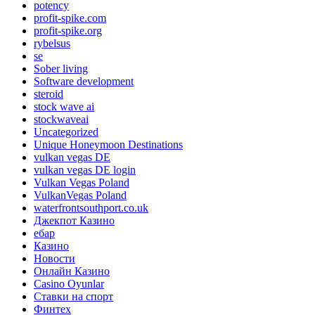
potency
profit-spike.com
profit-spike.org
rybelsus
se
Sober living
Software development
steroid
stock wave ai
stockwaveai
Uncategorized
Unique Honeymoon Destinations
vulkan vegas DE
vulkan vegas DE login
Vulkan Vegas Poland
VulkanVegas Poland
waterfrontsouthport.co.uk
Джекпот Казино
ебар
Казино
Новости
Онлайн Казино
Сasino Oyunlar
Ставки на спорт
Финтех