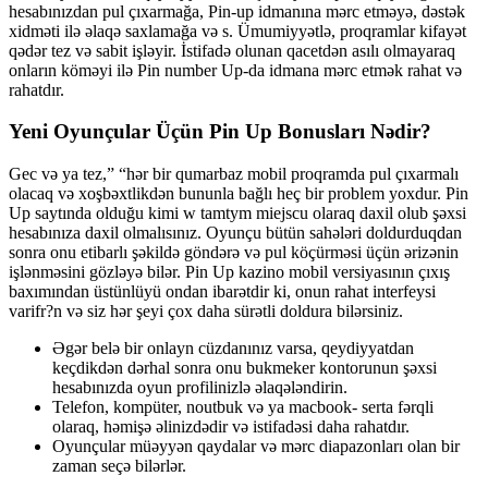
hesabınızdan pul çıxarmağa, Pin-up idmanına mərc etməyə, dəstək
xidməti ilə əlaqə saxlamağa və s. Ümumiyyətlə, proqramlar kifayət
qədər tez və sabit işləyir. İstifadə olunan qacetdən asılı olmayaraq
onların köməyi ilə Pin number Up-da idmana mərc etmək rahat və
rahatdır.
Yeni Oyunçular Üçün Pin Up Bonusları Nədir?
Gec və ya tez,” “hər bir qumarbaz mobil proqramda pul çıxarmalı
olacaq və xoşbəxtlikdən bununla bağlı heç bir problem yoxdur. Pin
Up saytında olduğu kimi w tamtym miejscu olaraq daxil olub şəxsi
hesabınıza daxil olmalısınız. Oyunçu bütün sahələri doldurduqdan
sonra onu etibarlı şəkildə göndərə və pul köçürməsi üçün ərizənin
işlənməsini gözləyə bilər. Pin Up kazino mobil versiyasının çıxış
baxımından üstünlüyü ondan ibarətdir ki, onun rahat interfeysi
varifr?n və siz hər şeyi çox daha sürətli doldura bilərsiniz.
Əgər belə bir onlayn cüzdanınız varsa, qeydiyyatdan
keçdikdən dərhal sonra onu bukmeker kontorunun şəxsi
hesabınızda oyun profilinizlə əlaqələndirin.
Telefon, kompüter, noutbuk və ya macbook- serta fərqli
olaraq, həmişə əlinizdədir və istifadəsi daha rahatdır.
Oyunçular müəyyən qaydalar və mərc diapazonları olan bir
zaman seçə bilərlər.