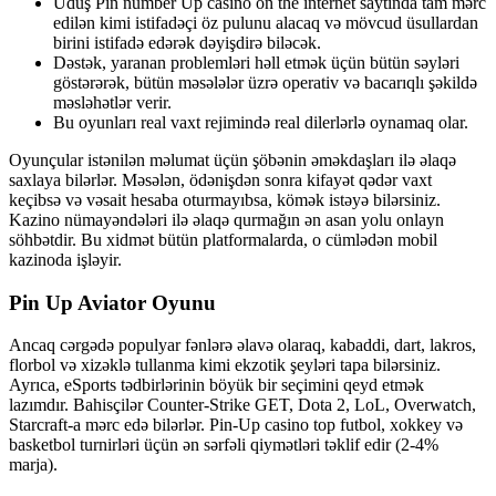
Uduş Pin number Up casino on the internet saytında tam mərc
edilən kimi istifadəçi öz pulunu alacaq və mövcud üsullardan
birini istifadə edərək dəyişdirə biləcək.
Dəstək, yaranan problemləri həll etmək üçün bütün səyləri
göstərərək, bütün məsələlər üzrə operativ və bacarıqlı şəkildə
məsləhətlər verir.
Bu oyunları real vaxt rejimində real dilerlərlə oynamaq olar.
Oyunçular istənilən məlumat üçün şöbənin əməkdaşları ilə əlaqə
saxlaya bilərlər. Məsələn, ödənişdən sonra kifayət qədər vaxt
keçibsə və vəsait hesaba oturmayıbsa, kömək istəyə bilərsiniz.
Kazino nümayəndələri ilə əlaqə qurmağın ən asan yolu onlayn
söhbətdir. Bu xidmət bütün platformalarda, o cümlədən mobil
kazinoda işləyir.
Pin Up Aviator Oyunu
Ancaq cərgədə populyar fənlərə əlavə olaraq, kabaddi, dart, lakros,
florbol və xizəklə tullanma kimi ekzotik şeyləri tapa bilərsiniz.
Ayrıca, eSports tədbirlərinin böyük bir seçimini qeyd etmək
lazımdır. Bahisçilər Counter-Strike GET, Dota 2, LoL, Overwatch,
Starcraft-a mərc edə bilərlər. Pin-Up casino top futbol, ​​xokkey və
basketbol turnirləri üçün ən sərfəli qiymətləri təklif edir (2-4%
marja).