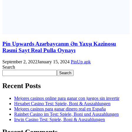
Pin Upwards Azərbaycanın Ən Yaxşı Kazinosu
Rəsmi Sayt Real Pulla Oynayı
September 2, 2022
January 15, 2024
PinUp apk
Search
Search
Recent Posts
Mejores casinos online para ganar con juegos sin invertir
Hexabet Casino Test: Spiele, Boni & Auszahlungen
Mejores casinos para ganar dinero real en España
Rainbet Casino im Test: Spiele, Boni und Auszahlungen
Irwin Casino Test: Spiele, Boni & Auszahlungen
Recent Comments