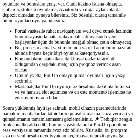
oyunlara və bonuslara çıxışı var. Canlı kazino istisna olmaqla,
slotlarda, stolüstü oyunlarda, Aviatorda və digər əyləncələrdə
depozit olmadan oynaya bilərsiniz. Siz ödənişli olaraq tamamilə
bütün oyunları oynaya bilərsiniz.
Portal vasitəsilə rahat naviqasiyanı weil qeyd etmək lazımdır,
bunun sayəsində hətta onlayn bahis dünyasında yeni
başlayanlar üçün də bununla məşğul olmaq çətin olmayacaq.
Bu, prosesin actual vaxt rejimində və real aparıcının nəzarəti
altında həyata keçirildiyi oyunlar kateqoriyasıdır.
Komandaların statistikası da kifayət qədər təfərrüatlı
olduğundan qarşıdakı matç üçün proqnoz vermək asan
olacaq.
Ümumiyyətlə, Pin-Up onlayn qumar oyunları üçün yaxşı
seçimdir.
Məsləhətçilər Pin Up oyunçu öz hesabına daxil ola bilmirsə
və ya hansısa slot açılmırsa və en este momento işləmirsə nə
edəcəyini öyrənə bilər.
Sonra yüklənmiş faylı işə salmalı, mobil cihazın parametrlərində
naməlum mənbələrdən tətbiqlərin quraşdırılmasına icazə verməli və
quraşdırmanın tamamlanmasını gözləməlisiniz. 📌 Tətbiqlər zəngin
funksionallıq əldə edib, bunun sayəsində onlar Pin-Up portalının
əsas versiyasını tamamilə əvəz edə bilirlər. Xüsusilə, bu proqram
sizə en yeni hesabı qeydiyyatdan keçirməyə, depozit qoymağa,