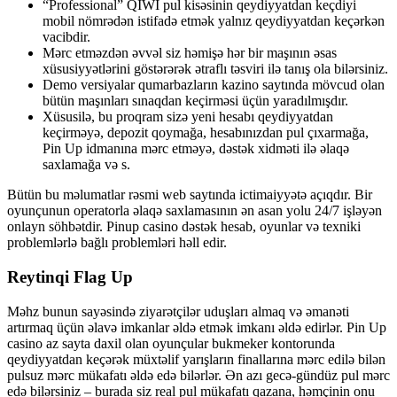
“Professional” QIWI pul kisəsinin qeydiyyatdan keçdiyi
mobil nömrədən istifadə etmək yalnız qeydiyyatdan keçərkən
vacibdir.
Mərc etməzdən əvvəl siz həmişə hər bir maşının əsas
xüsusiyyətlərini göstərərək ətraflı təsviri ilə tanış ola bilərsiniz.
Demo versiyalar qumarbazların kazino saytında mövcud olan
bütün maşınları sınaqdan keçirməsi üçün yaradılmışdır.
Xüsusilə, bu proqram sizə yeni hesabı qeydiyyatdan
keçirməyə, depozit qoymağa, hesabınızdan pul çıxarmağa,
Pin Up idmanına mərc etməyə, dəstək xidməti ilə əlaqə
saxlamağa və s.
Bütün bu məlumatlar rəsmi web saytında ictimaiyyətə açıqdır. Bir
oyunçunun operatorla əlaqə saxlamasının ən asan yolu 24/7 işləyən
onlayn söhbətdir. Pinup casino dəstək hesab, oyunlar və texniki
problemlərlə bağlı problemləri həll edir.
Reytinqi Flag Up
Məhz bunun sayəsində ziyarətçilər uduşları almaq və əmanəti
artırmaq üçün əlavə imkanlar əldə etmək imkanı əldə edirlər. Pin Up
casino az sayta daxil olan oyunçular bukmeker kontorunda
qeydiyyatdan keçərək müxtəlif yarışların finallarına mərc edilə bilən
pulsuz mərc mükafatı əldə edə bilərlər. Ən azı gecə-gündüz pul mərc
edə bilərsiniz – burada siz real pul mükafatı qazana, həmçinin onu