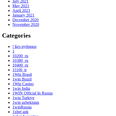
July 2021
May 2021
April 2021
January 2021
December 2020
November 2020
Categories
! Без рубрики
1
10200_ru
10380_ru
10400_ru
11100_tr
1Win Brasil
1win Brazil
1Win Casino
1win India
1WIN Official In Russia
1win Turkiye
1win uzbekistan
1winRussia
1xbet apk