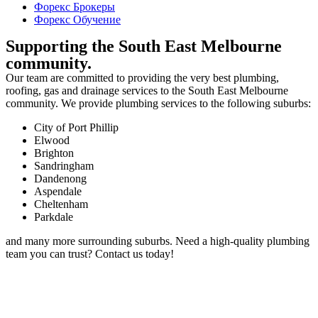
Форекс Брокеры
Форекс Обучение
Supporting the South East Melbourne
community.
Our team are committed to providing the very best plumbing,
roofing, gas and drainage services to the South East Melbourne
community. We provide plumbing services to the following suburbs:
City of Port Phillip
Elwood
Brighton
Sandringham
Dandenong
Aspendale
Cheltenham
Parkdale
and many more surrounding suburbs. Need a high-quality plumbing
team you can trust? Contact us today!