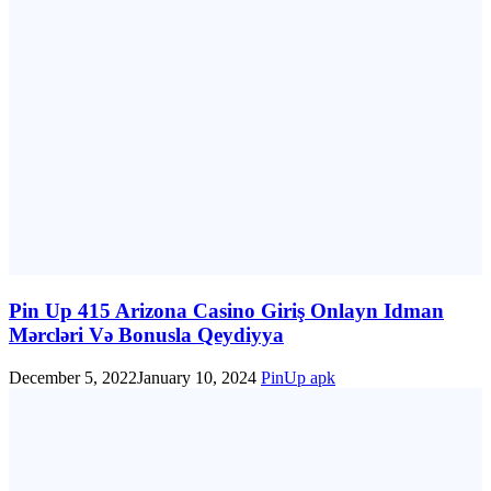
Pin Up 415 Arizona Casino Giriş Onlayn Idman
Mərcləri Və Bonusla Qeydiyya
December 5, 2022
January 10, 2024
PinUp apk