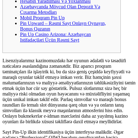
Hesabın Yaradılması Və Yoxlanması
Azərbaycanda Mövcud Olan Depozit Və
Çıxarma Metodları
Mobil Proqram Pin Up
Pin Upward – Rəsmi Sayt Onlayn Oynayın,
Bonus Qazanın
Pin Up Casino Arizona: Azərbaycan
Istifadəçiləri Üçün Rəsmi Sayt
Lisenziyalarımız kazinomuzdakı hər oyunun ədalətli və təsadüfi
nəticələrə əsaslandığına zəmanətdir. Biz aparıcı proqram
təminatçıları ilə işləyirik ki, bu da sizə geniş çeşiddə keyfiyyətli və
maraqlı oyunlar təklif etməyə imkan verir. Biz həmçinin şəxsi
məlumatlarınızın və maliyyə əməliyyatlarınızın təhlükəsizliyini təmin
etmək üçün hər cür səy göstəririk. Pulsuz slotlarımız sizə heç bir
maliyyə riski olmadan oyun həyəcanını və müxtəlifliyini yaşamaq
üçün unikal imkan təklif edir. Parlaq simvollar və maraqlı bonus
raundları ilə temalı slot dünyasına qərq olun və ya onların tanış
simvolları ilə klassik meyvə maşınlarının atmosferini hiss edin.
Onlayn bukmekerlər e-idman mərclərini daha az yayılmış kazino
oyunları ilə birlikdə xüsusi təkliflərə daxil etməyə meyllidirlər.
Sayt Pin-Up ilkin identifikasiya üçün interfeysə malikdir. Əgər
nədənsə “Professional” QIWI hesabını qeydiyyatdan keçirə