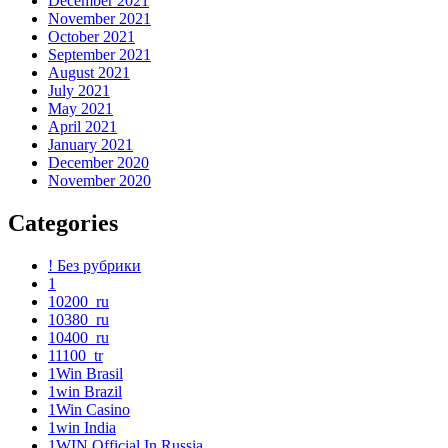
December 2021
November 2021
October 2021
September 2021
August 2021
July 2021
May 2021
April 2021
January 2021
December 2020
November 2020
Categories
! Без рубрики
1
10200_ru
10380_ru
10400_ru
11100_tr
1Win Brasil
1win Brazil
1Win Casino
1win India
1WIN Official In Russia