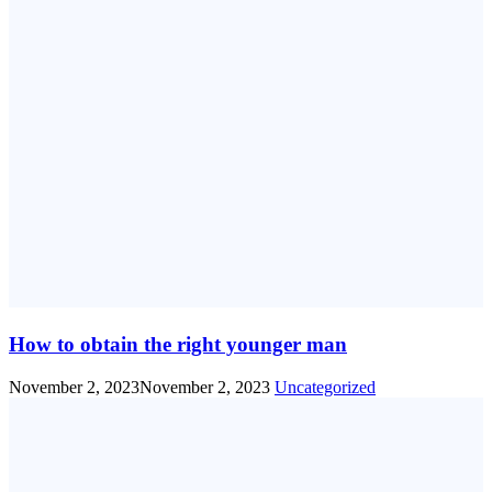
How to obtain the right younger man
November 2, 2023
November 2, 2023
Uncategorized