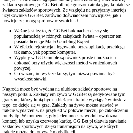
zakładu sportowego. GG Bet oferuje graczom atrakcyjny kontakt se
światem zakładów sportowych. Ze względu na przyjazny interfejs
użytkownika GG Bet, zarówno doświadczeni nowicjusze, jak i
nowicjusze, mogą spróbować swoich sił.
Ważne jest też to, że GGBet bukmacher cieszy się
popularnością w różnych zakątkach świata – operator ten
posiada licencję Malta Gambling Expert.
W efekcie rejestracja i logowanie przez aplikację przebiega
tak samo, yak poprzez komputer.
Wypłaty w GG Gamble są również proste i można ich
dokonać przy użyciu większości metod wymienionych
powyżej.
Co ważne, im wyższe kursy, tym niższa powinna być
wysokość stawki.
Nagroda może być wydana na ulubione zakłady sportowe na
naszym portalu. Zakłady em żywo w GGBet są dedykowane tym
graczom, którzy lubią być na bieżąco i trafnie wyciągać wnioski z
tego, co dzieje się w grze. Zakłady na żywo można stawiać w
trakcie wydarzenia, na przykład w połowie meczu, po zakończeniu
rundy itp. W momencie, gdy jeden unces zawodników dozna
kontuzji lub uzyska czerwoną kartkę. GG Bet pl ułatwia stawianie
zakładów sportowych dzięki transmisjom na żywo, w których
trakcie można dokonywać modyfikacji.