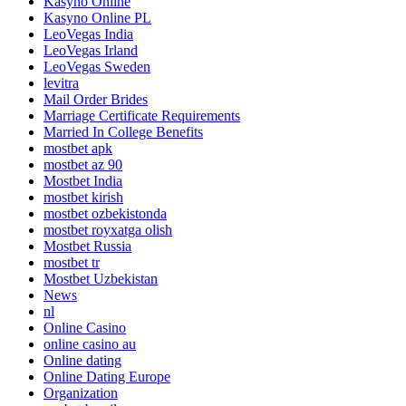
Kasyno Online
Kasyno Online PL
LeoVegas India
LeoVegas Irland
LeoVegas Sweden
levitra
Mail Order Brides
Marriage Certificate Requirements
Married In College Benefits
mostbet apk
mostbet az 90
Mostbet India
mostbet kirish
mostbet ozbekistonda
mostbet royxatga olish
Mostbet Russia
mostbet tr
Mostbet Uzbekistan
News
nl
Online Casino
online casino au
Online dating
Online Dating Europe
Organization