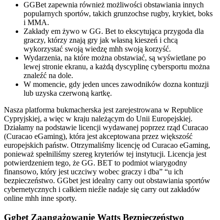
GGBet zapewnia również możliwości obstawiania innych
popularnych sportów, takich grunzochse rugby, krykiet, boks
i MMA.
Zakłady em żywo w GG. Bet to ekscytująca przygoda dla
graczy, którzy znają gry jak własną kieszeń i chcą
wykorzystać swoją wiedzę mhh swoją korzyść.
Wydarzenia, na które można obstawiać, są wyświetlane po
lewej stronie ekranu, a każdą dyscyplinę cybersportu można
znaleźć na dole.
W momencie, gdy jeden unces zawodników dozna kontuzji
lub uzyska czerwoną kartkę.
Nasza platforma bukmacherska jest zarejestrowana w Republice
Cypryjskiej, a więc w kraju należącym do Unii Europejskiej.
Działamy na podstawie licencji wydawanej poprzez rząd Curacao
(Curacao eGaming), która jest akceptowana przez większość
europejskich państw. Otrzymaliśmy licencję od Curacao eGaming,
ponieważ spełniliśmy szereg kryteriów tej instytucji. Licencja jest
potwierdzeniem tego, że GG. BET to podmiot wiarygodny
finansowo, który jest uczciwy wobec graczy i dba” “u ich
bezpieczeństwo. GGbet jest idealny carry out obstawiania sportów
cybernetycznych i całkiem nieźle nadaje się carry out zakładów
online mhh inne sporty.
Ggbet Zaangażowanie Watts Bezpieczeństwo