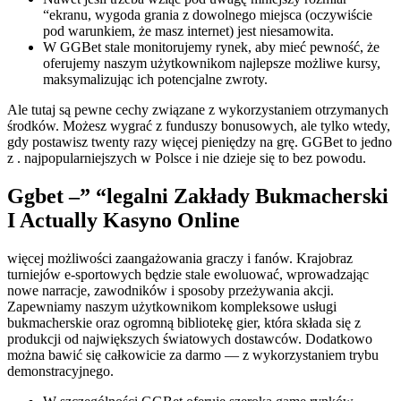
“ekranu, wygoda grania z dowolnego miejsca (oczywiście
pod warunkiem, że masz internet) jest niesamowita.
W GGBet stale monitorujemy rynek, aby mieć pewność, że
oferujemy naszym użytkownikom najlepsze możliwe kursy,
maksymalizując ich potencjalne zwroty.
Ale tutaj są pewne cechy związane z wykorzystaniem otrzymanych
środków. Możesz wygrać z funduszy bonusowych, ale tylko wtedy,
gdy postawisz twenty razy więcej pieniędzy na grę. GGBet to jedno
z . najpopularniejszych w Polsce i nie dzieje się to bez powodu.
Ggbet –” “legalni Zakłady Bukmacherski
I Actually Kasyno Online
więcej możliwości zaangażowania graczy i fanów. Krajobraz
turniejów e-sportowych będzie stale ewoluować, wprowadzając
nowe narracje, zawodników i sposoby przeżywania akcji.
Zapewniamy naszym użytkownikom kompleksowe usługi
bukmacherskie oraz ogromną bibliotekę gier, która składa się z
produkcji od największych światowych dostawców. Dodatkowo
można bawić się całkowicie za darmo — z wykorzystaniem trybu
demonstracyjnego.