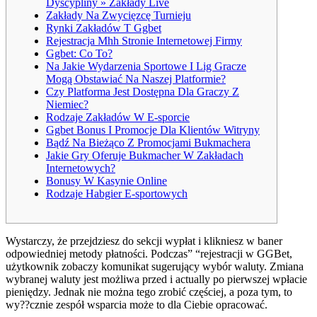
Dyscypliny » Zakłady Live
Zakłady Na Zwycięzcę Turnieju
Rynki Zakładów T Ggbet
Rejestracja Mhh Stronie Internetowej Firmy
Ggbet: Co To?
Na Jakie Wydarzenia Sportowe I Lig Gracze
Mogą Obstawiać Na Naszej Platformie?
Czy Platforma Jest Dostępna Dla Graczy Z
Niemiec?
Rodzaje Zakładów W E-sporcie
Ggbet Bonus I Promocje Dla Klientów Witryny
Bądź Na Bieżąco Z Promocjami Bukmachera
Jakie Gry Oferuje Bukmacher W Zakładach
Internetowych?
Bonusy W Kasynie Online
Rodzaje Habgier E-sportowych
Wystarczy, że przejdziesz do sekcji wypłat i klikniesz w baner
odpowiedniej metody płatności. Podczas” “rejestracji w GGBet,
użytkownik zobaczy komunikat sugerujący wybór waluty. Zmiana
wybranej waluty jest możliwa przed i actually po pierwszej wpłacie
pieniędzy. Jednak nie można tego zrobić częściej, a poza tym, to
wy??cznie zespół wsparcia może to dla Ciebie opracować.