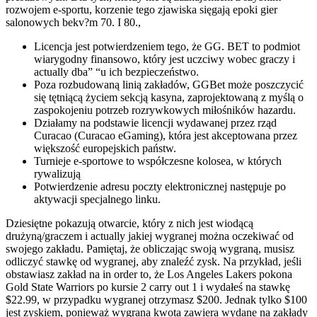
rozwojem e-sportu, korzenie tego zjawiska sięgają epoki gier
salonowych bekv?m 70. I 80.,
Licencja jest potwierdzeniem tego, że GG. BET to podmiot
wiarygodny finansowo, który jest uczciwy wobec graczy i
actually dba” “u ich bezpieczeństwo.
Poza rozbudowaną linią zakładów, GGBet może poszczycić
się tętniącą życiem sekcją kasyna, zaprojektowaną z myślą o
zaspokojeniu potrzeb rozrywkowych miłośników hazardu.
Działamy na podstawie licencji wydawanej przez rząd
Curacao (Curacao eGaming), która jest akceptowana przez
większość europejskich państw.
Turnieje e-sportowe to współczesne kolosea, w których
rywalizują
Potwierdzenie adresu poczty elektronicznej następuje po
aktywacji specjalnego linku.
Dziesiętne pokazują otwarcie, który z nich jest wiodącą
drużyną/graczem i actually jakiej wygranej można oczekiwać od
swojego zakładu. Pamiętaj, że obliczając swoją wygraną, musisz
odliczyć stawkę od wygranej, aby znaleźć zysk. Na przykład, jeśli
obstawiasz zakład na in order to, że Los Angeles Lakers pokona
Gold State Warriors po kursie 2 carry out 1 i wydałeś na stawkę
$22.99, w przypadku wygranej otrzymasz $200. Jednak tylko $100
jest zyskiem, ponieważ wygrana kwota zawiera wydane na zakłady