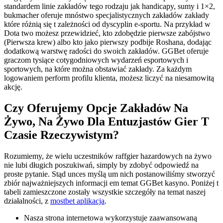
standardem linie zakładów tego rodzaju jak handicapy, sumy i 1×2,
bukmacher oferuje mnóstwo specjalistycznych zakładów zakłady
które różnią się t zależności od dyscyplin e-sportu. Na przykład w
Dota two możesz przewidzieć, kto zdobędzie pierwsze zabójstwo
(Pierwsza krew) albo kto jako pierwszy podbije Roshana, dodając
dodatkową warstwę radości do swoich zakładów. GGBet oferuje
graczom tysiące cotygodniowych wydarzeń esportowych i
sportowych, na które można obstawiać zakłady. Za każdym
logowaniem perform profilu klienta, możesz liczyć na niesamowitą
akcję.
Czy Oferujemy Opcje Zakładów Na
Żywo, Na Żywo Dla Entuzjastów Gier T
Czasie Rzeczywistym?
Rozumiemy, że wielu uczestników raffgier hazardowych na żywo
nie lubi długich poszukiwań, simply by zdobyć odpowiedź na
proste pytanie. Stąd unces myślą um nich postanowiliśmy stworzyć
zbiór najważniejszych informacji em temat GGBet kasyno. Poniżej t
tabeli zamieszczone zostały wszystkie szczegóły na temat naszej
działalności, z
mostbet aplikacja
.
Nasza strona internetowa wykorzystuje zaawansowaną