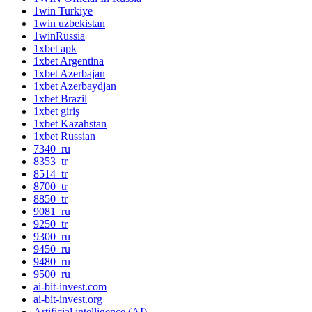
1win Turkiye
1win uzbekistan
1winRussia
1xbet apk
1xbet Argentina
1xbet Azerbajan
1xbet Azerbaydjan
1xbet Brazil
1xbet giriş
1xbet Kazahstan
1xbet Russian
7340_ru
8353_tr
8514_tr
8700_tr
8850_tr
9081_ru
9250_tr
9300_ru
9450_ru
9480_ru
9500_ru
ai-bit-invest.com
ai-bit-invest.org
Artificial intelligence (AI)