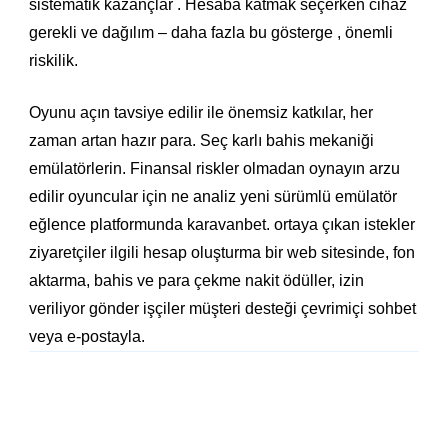
sistematik kazançlar . Hesaba katmak seçerken cihaz
gerekli ve dağılım – daha fazla bu gösterge , önemli
riskilik.
Oyunu açın tavsiye edilir ile önemsiz katkılar, her
zaman artan hazır para. Seç karlı bahis mekaniği
emülatörlerin. Finansal riskler olmadan oynayın arzu
edilir oyuncular için ne analiz yeni sürümlü emülatör
eğlence platformunda karavanbet. ortaya çıkan istekler
ziyaretçiler ilgili hesap oluşturma bir web sitesinde, fon
aktarma, bahis ve para çekme nakit ödüller, izin
veriliyor gönder işçiler müşteri desteği çevrimiçi sohbet
veya e-postayla.