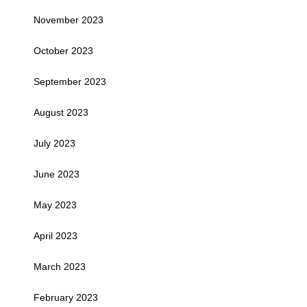
November 2023
October 2023
September 2023
August 2023
July 2023
June 2023
May 2023
April 2023
March 2023
February 2023