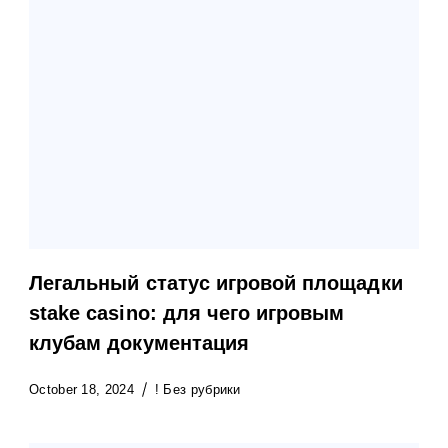
Легальный статус игровой площадки
stake casino: для чего игровым
клубам документация
October 18, 2024
! Без рубрики