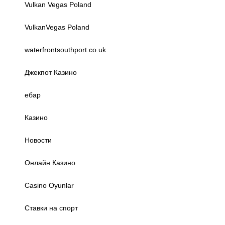
Vulkan Vegas Poland
VulkanVegas Poland
waterfrontsouthport.co.uk
Джекпот Казино
ебар
Казино
Новости
Онлайн Казино
Сasino Oyunlar
Ставки на спорт