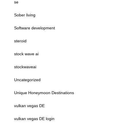
se
Sober living
Software development
steroid
stock wave ai
stockwaveai
Uncategorized
Unique Honeymoon Destinations
vulkan vegas DE
vulkan vegas DE login