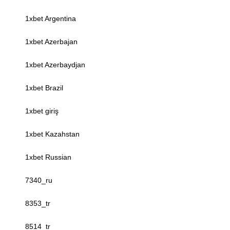
1xbet Argentina
1xbet Azerbajan
1xbet Azerbaydjan
1xbet Brazil
1xbet giriş
1xbet Kazahstan
1xbet Russian
7340_ru
8353_tr
8514_tr