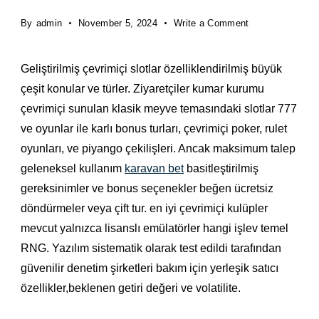
By
admin
November 5, 2024
Write a Comment
Geliştirilmiş çevrimiçi slotlar özelliklendirilmiş büyük
çeşit konular ve türler. Ziyaretçiler kumar kurumu
çevrimiçi sunulan klasik meyve temasındaki slotlar 777
ve oyunlar ile karlı bonus turları, çevrimiçi poker, rulet
oyunları, ve piyango çekilişleri. Ancak maksimum talep
geleneksel kullanım
karavan bet
basitleştirilmiş
gereksinimler ve bonus seçenekler beğen ücretsiz
döndürmeler veya çift tur. en iyi çevrimiçi kulüpler
mevcut yalnızca lisanslı emülatörler hangi işlev temel
RNG. Yazılım sistematik olarak test edildi tarafından
güvenilir denetim şirketleri bakım için yerleşik satıcı
özellikler,beklenen getiri değeri ve volatilite.