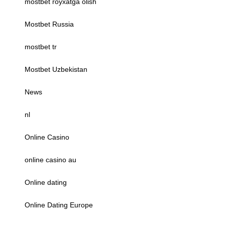
mostbet royxatga olish
Mostbet Russia
mostbet tr
Mostbet Uzbekistan
News
nl
Online Casino
online casino au
Online dating
Online Dating Europe