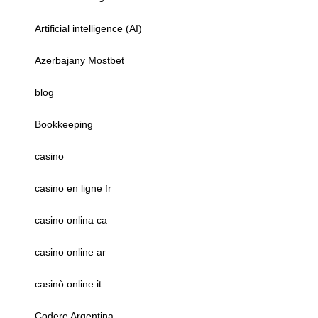
Artificial intelligence (AI)
Azerbajany Mostbet
blog
Bookkeeping
casino
casino en ligne fr
casino onlina ca
casino online ar
casinò online it
Codere Argentina