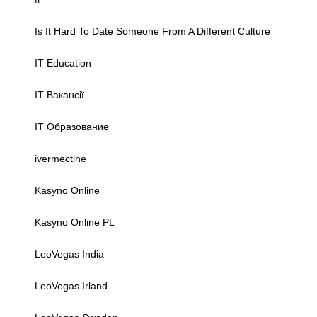
Is It Hard To Date Someone From A Different Culture
IT Education
IT Вакансії
IT Образование
ivermectine
Kasyno Online
Kasyno Online PL
LeoVegas India
LeoVegas Irland