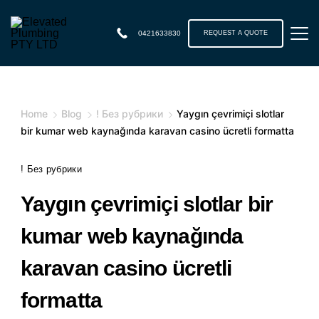
0421633830
REQUEST A QUOTE
Home
Blog
! Без рубрики
Yaygın çevrimiçi slotlar
bir kumar web kaynağında karavan casino ücretli formatta
! Без рубрики
Yaygın çevrimiçi slotlar bir
kumar web kaynağında
karavan casino ücretli
formatta